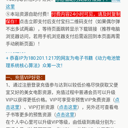
这里
⑤本站资源自助付费！
付费内容24小时可见，请及时复制
保存！
点击立即支付后支付宝扫二维码支付（如果偶尔弹
不出多试两遍），等待页面跳转显示下载链接（推荐电脑
浏览器访问，若用手机浏览器支付后需返回到本页面再需
+ 恒星世界在暴力中诞生，也在暴力中消亡！《了解宇宙
手动刷新页面）！
如何运行》
+ 恭喜IP为180.201.1.217的网友为电子书籍《动力电池管
理系统核心算法》众筹一次！
一、充值VIP好处：
1、通过注册登录充值参与达到以较低价格尽快获取又便
宜又好的美女电影资源，充值过程中普通会员可以升级
VIP以获得更低价格。VIP可享受非预售VIP免费资源（
点
击这里
）、VIP打折资源（
点击这里
），另外还可查看电
子书等更多的预售资源（
点击这里
）
在个人中心里可以升级VIP等级，由低级到高级分别为：