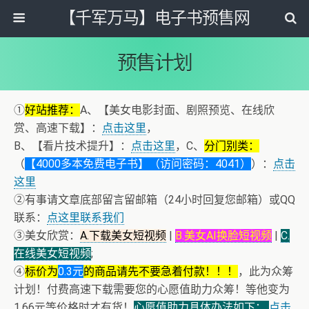
【千军万马】电子书预售网
预售计划
①
好站推荐：
A、【美女电影封面、剧照预览、在线欣
赏、高速下载】：
点击这里
，
B、【看片技术提升】：
点击这里
，C、
分门别类：
（
【4000多本免费电子书】（访问密码：4041）
）：
点击
这里
②有事请文章底部留言留邮箱（24小时回复您邮箱）或QQ
联系：
点这里联系我们
③美女欣赏：
A.下载美女短视频
|
B.美女AI换脸短视频
|
C.
在线美女短视频
;
④
标价为
0.3元
的商品请先不要急着付款！！！
，此为众筹
计划！付费高速下载需要您的心愿值助力众筹！等他变为
1.66元等价格时才有货！
心愿值助力具体办法如下：
点击