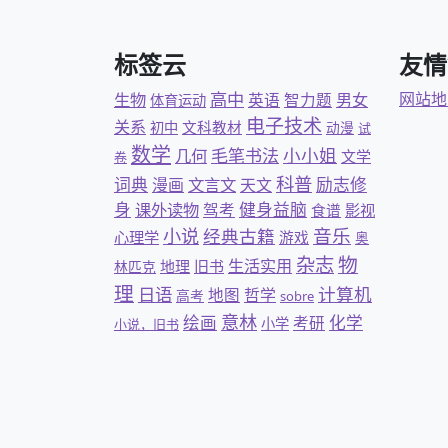
标签云
友情
高中
网站地
生物
英语
智力题
男女
体育运动
电子技术
关系
文科教材
初中
动漫
试
数学
小小姐
几何
毛笔书法
文学
卷
科普
词典
文言文
励志修
漫画
天文
身
健身益脑
课外读物
驾考
食谱
影视
音乐
小说
经典古籍
心理学
游戏
奥
杂志
物
生活实用
地理
旧书
林匹克
理
日语
计算机
地图
哲学
高考
sobre
意林
绘画
化学
考研
小学
小说，旧书