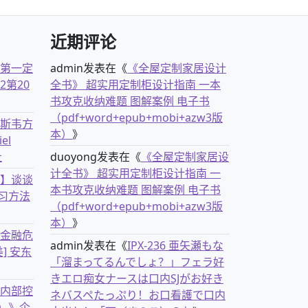
近期评论
古第一定
admin
发表在《
《全屋定制家居设计
2第20
全书》 超实用定制柜设计指南 一本
书攻克收纳难题 图解案例 电子书
（pdf+word+epub+mobi+azw3版
克斯韦方
本）
》
el
社
duoyong
发表在《
《全屋定制家居设
计全书》 超实用定制柜设计指南 一
书】谈谈
本书攻克收纳难题 图解案例 电子书
习方法
（pdf+word+epub+mobi+azw3版
本）
》
离金融危
admin
发表在《
IPX-236 亜矢瀬もな
] 安东
「溜まってるんでしょ？」フェラ好
きエロ痴女ナースは口内SJがお好き
业内部控
ネバスペたっぷり！お口看護で口内
）》企