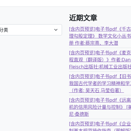
近期文章
[含内页预览]电子书pdf《千
理勾股定理》 数学文化小丛书
册 作者:蔡宗熹、李大潜
[含内页预览]电子书pdf《麦
程直观（翻译版）》作者:Dani
Fleisch出版社:机械工业出版
[含内页预览]电子书pdf【旧
我国古代学者的学习精神和学
（作者: 吴天石 马莹伯著）
[含内页预览]电子书pdf《远
机的信用风险计量与控制》 [美
尼·桑德斯
[含内页预览]电子书pdf《企
制基本规范操作指南（图解版