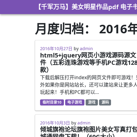
Skip to content
【千军万马】美女明星作品pdf 电子
月度归档：
2016
2016年10月27日
by
admin
html5+jquery网页小游戏源码源文
件（五彩连珠游戏等手机PC游戏12
款）
下载后解压打开index的网页文件即可游戏！
外如果你是网站站长，还可以建站来让更多
玩起来！手机和PC都可以…
临时目录10
电子游戏
游戏
源码
2016年10月3日
by
admin
倾城旗袍论坛旗袍图片美女写真打
城通网盘下载！（60G大小）