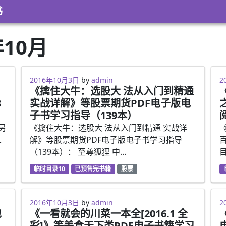
书
年10月
2016年10月3日
by
admin
2
《擒住大牛：选股大 法从入门到精通
8
实战详解》等股票期货PDF电子版电
子书学习指导（139本）
另
《擒住大牛：选股大 法从入门到精通 实战详
人
解》等股票期货PDF电子版电子书学习指导
（139本）： 至尊狐狸 中…
目
临时目录10
已预售完书籍
股票
2016年10月3日
by
admin
2
包
《一看就会的川菜一本全[2016.1 全
彩]》等美食天下类PDF电子书籍学习