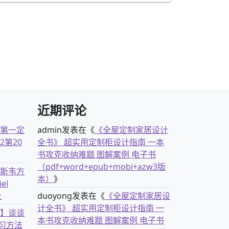
近期评论
古第一定
admin
发表在《
《全屋定制家居设计
2第20
全书》 超实用定制柜设计指南 一本
书攻克收纳难题 图解案例 电子书
（pdf+word+epub+mobi+azw3版
克斯韦方
本）
》
el
社
duoyong
发表在《
《全屋定制家居设
计全书》 超实用定制柜设计指南 一
书】谈谈
本书攻克收纳难题 图解案例 电子书
习方法