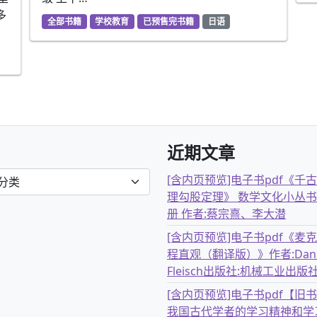
多
全部书籍
学校教育
已预售完书籍
日语
近期文章
[含内页预览]电子书pdf《千
理勾股定理》 数学文化小丛书
册 作者:蔡宗熹、李大潜
[含内页预览]电子书pdf《麦
程直观（翻译版）》作者:Dani
Fleisch出版社:机械工业出版
[含内页预览]电子书pdf【旧
我国古代学者的学习精神和学