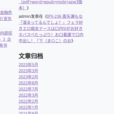
（pdf+word+epub+mobi+azw3版
本）
》
离金融危
admin
发表在《
IPX-236 亜矢瀬もな
] 安东
「溜まってるんでしょ？」フェラ好
きエロ痴女ナースは口内SJがお好き
业内部控
ネバスペたっぷり！お口看護で口内
）》企
中出し！「下（ま○こ）のお
》
具书
文章归档
2023年5月
2023年3月
2023年2月
2022年8月
2022年7月
2022年3月
2022年2月
2022年1月
2021年9月