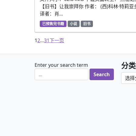
【旧书】让我崇拜你 作者： (西)科林·特莉亚
译者：肖…
已预售完书籍
小说
旧书
文章导航
1
2
…
31
下一页
分类
Enter your search term
分类