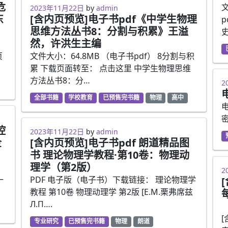
危
文
2023年5月8日
2023年11月22日
by
admin
东
[含内页预览]电子书pdf《中学生物理
思维方法丛书8：分割与积累》王溢
然，许洪生主编
]
页
文件大小：64.8MB （电子书pdf） 8分割与积
累 下载页面转至： 点击这里 中学生物理思维
方法丛书8：分…
2
2
全部书籍
学校教育
已预售完书籍
物理
高中
密
控
2023年5月6日
2023年11月22日
by
admin
企
[含内页预览]电子书pdf 朗道精品图
书 理论物理学教程·第10卷：物理动
理学（第2版）
2
2
一
PDF 电子版（电子书）下载链接： 理论物理学
教程 第10卷 物理动理学 第2版 [E.M.栗弗席兹
Л.П….
专业研究
已预售完书籍
物理
朗道