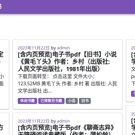
书
2023年5月11日
2
2023年11月22日
by
admin
2
定
[含内页预览]电子书pdf【旧书】小说
0
《黄毛丫头》作者：乡村（出版社:
人民文学出版社，1981年出版）
文
化小
下载页面转至： 点击这里 文件大小：
面
123.52MB 黄毛丫头 作者: 乡村 著 出版社: 人民
文学出版社 出…
休闲书籍
已预售完书籍
小说
旧书
2
2
2023年5月11日
2023年11月22日
by
admin
方
[含内页预览]电子书pdf《聊斋志异》
无障碍阅读典藏版（作者：蒲松龄）
文