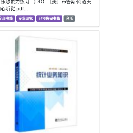
音乐想象力练习 （DD）［美］布鲁斯·阿道夫
心听觉.pdf…
全部书籍
专业研究
已预售完书籍
音乐