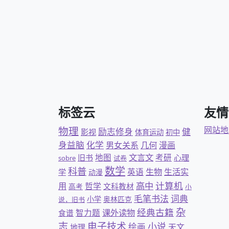
标签云
友情
物理
网站地
励志修身
健
影视
体育运动
初中
身益脑
化学
几何
男女关系
漫画
文言文
地图
考研
旧书
心理
sobre
试卷
数学
科普
英语
生物
生活实
学
动漫
计算机
高中
用
哲学
文科教材
高考
小
毛笔书法
词典
小学
奥林匹克
说，旧书
杂
经典古籍
智力题
课外读物
食谱
志
电子技术
小说
绘画
天文
地理