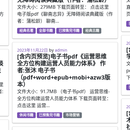
文件大小：279MB 下载页面转至： 点击这里
韦方
电子版pdf《聊斋志异》无障碍阅读典藏版（作
者：蒲松龄） 聊斋…
经典名著
全部书籍
已预售完书籍
经典古籍
2
2
2023年5月9日
2023年11月22日
by
admin
[含内页预览]电子书pdf《运营思维
谈
全方位构建运营人员能力体系》 作
文
法
者:张沐 电子书
（pdf+word+epub+mobi+azw3版
本）
里
:
文件大小：91.7MB （电子书pdf） 运营思维-
全方位构建运营人员能力体系 下载页面转至：
点击这里 运营…
2
2
休闲书籍
已预售完书籍
市场营销