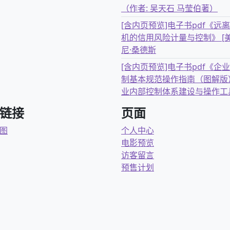
（作者: 吴天石 马莹伯著）
[含内页预览]电子书pdf《远
机的信用风险计量与控制》 [美
尼·桑德斯
[含内页预览]电子书pdf《企
制基本规范操作指南（图解版
业内部控制体系建设与操作工
链接
页面
图
个人中心
电影预览
访客留言
预售计划