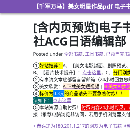
Skip to content
【千军万马】美女明星作品pdf 电子
[含内页预览]电子
社ACG日语编辑部
Posted under
全部书籍
,
工具书籍
,
已预售完书
①
好站推荐：
A、【美女电影封面、剧照预览
B、【看片技术提升】：
点击这里
，C、
分门别
②有事请文章底部留言留邮箱（24小时回复您
③美女欣赏：
A.下载美女短视频
|
B.美女AI
④
标价为
0.3元
的商品请先不要急着付款！！！
法如下：
点击这里
⑤本站资源自助付费！
付费内容24小时可见，
接（推荐电脑浏览器访问，若用手机浏览器支
+ 恭喜IP为180.201.1.217的网友为电