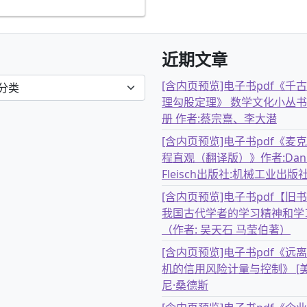
近期文章
[含内页预览]电子书pdf《千
理勾股定理》 数学文化小丛书
册 作者:蔡宗熹、李大潜
[含内页预览]电子书pdf《麦
程直观（翻译版）》作者:Dani
Fleisch出版社:机械工业出版
[含内页预览]电子书pdf【旧
我国古代学者的学习精神和学
（作者: 吴天石 马莹伯著）
[含内页预览]电子书pdf《远
机的信用风险计量与控制》 [美
尼·桑德斯