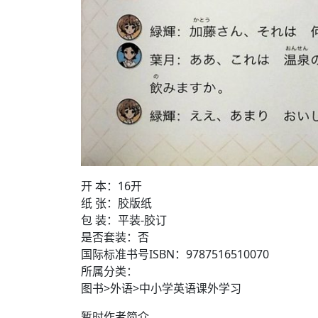
开 本：16开
纸 张：胶版纸
包 装：平装-胶订
是否套装：否
国际标准书号ISBN：9787516510070
所属分类：
图书>外语>中小学英语课外学习
暂时作者简介…