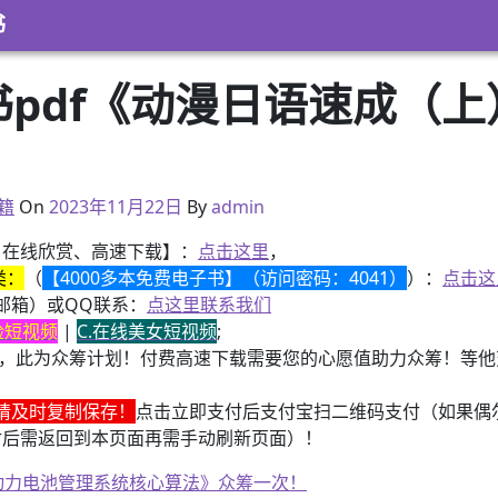
书
书pdf《动漫日语速成（
2023年5月2日
籍
On
2023年11月22日
By
admin
、在线欣赏、高速下载】：
点击这里
，
类：
（
【4000多本免费电子书】（访问密码：4041）
）：
点击这
邮箱）或QQ联系：
点这里联系我们
换脸短视频
|
C.在线美女短视频
;
，此为众筹计划！付费高速下载需要您的心愿值助力众筹！等他变
请及时复制保存！
点击立即支付后支付宝扫二维码支付（如果偶
付后需返回到本页面再需手动刷新页面）！
子书籍《动力电池管理系统核心算法》众筹一次！