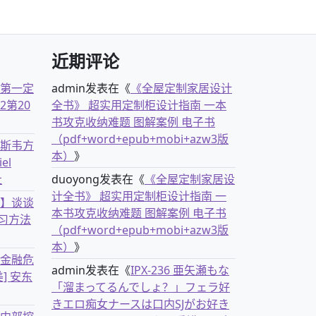
近期评论
古第一定
admin
发表在《
《全屋定制家居设计
2第20
全书》 超实用定制柜设计指南 一本
书攻克收纳难题 图解案例 电子书
（pdf+word+epub+mobi+azw3版
克斯韦方
本）
》
el
社
duoyong
发表在《
《全屋定制家居设
计全书》 超实用定制柜设计指南 一
书】谈谈
本书攻克收纳难题 图解案例 电子书
习方法
（pdf+word+epub+mobi+azw3版
本）
》
离金融危
admin
发表在《
IPX-236 亜矢瀬もな
] 安东
「溜まってるんでしょ？」フェラ好
きエロ痴女ナースは口内SJがお好き