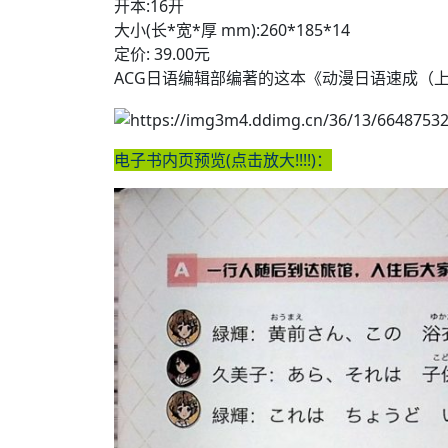
开本:16开
大小(长*宽*厚 mm):260*185*14
定价: 39.00元
ACG日语编辑部编著的这本《动漫日语速成（
电子书内页预览(点击放大!!!!)：