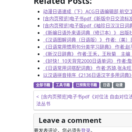
Related Posts:
动漫日语速成（下）ACG日语编辑部 航空工业出版
[含内页预览]电子书pdf《新版中日交流标
[含内页预览]电子版pdf《袖珍日汉汉日词
《新编日语外来语词典（修订本）》 出版社:商务
《汉语图解词典（日语版）》 作者:（美）吴月梅
《日语常用惯用句分类学习辞典》 作者:赵平,黄
《新汉日辞典》 作者:王禾，王秋菊 主编 电子书
《好快！10天背完2000日语单词》 作者:詹铠欣
《日语常用词搭配词典》 作者:苏琦,张永旺 电子
以汉语拼音排序《2136日语汉字多用词典》作者
全部书籍
工具书籍
已预售完书籍
日语
动漫
文章导航
<
[含内页预览]电子书pdf《对位法 自由对位
法丛书
Leave a comment
要发表评论，您必须先
登录
。