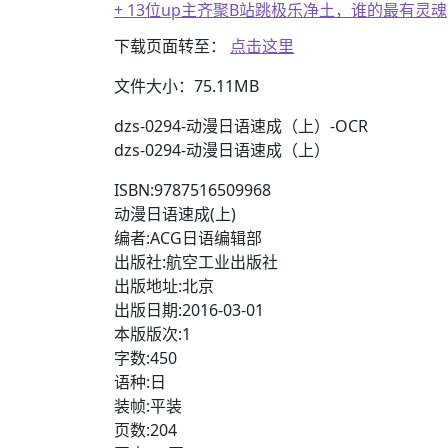
+ 13位up主齐聚B站跳极乐净土，谁的最有灵魂
下载页面转至：
点击这里
文件大小：75.11MB
dzs-0294-动漫日语速成（上）-OCR
dzs-0294-动漫日语速成（上）
ISBN:9787516509968
动漫日语速成(上)
编者:ACG日语编辑部
出版社:航空工业出版社
出版地址:北京
出版日期:2016-03-01
本版版次:1
字数:450
语种:日
装帧:平装
页数:204