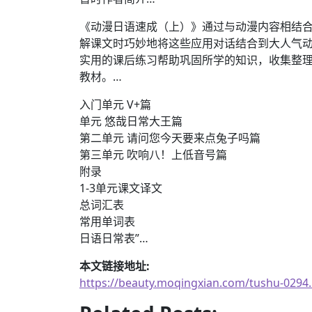
《动漫日语速成（上）》通过与动漫内容相结合
解课文时巧妙地将这些应用对话结合到大人气
实用的课后练习帮助巩固所学的知识，收集整
教材。…
入门单元 V+篇
单元 悠哉日常大王篇
第二单元 请问您今天要来点兔子吗篇
第三单元 吹响八！上低音号篇
附录
1-3单元课文译文
总词汇表
常用单词表
日语日常表”…
本文链接地址:
https://beauty.moqingxian.com/tushu-0294