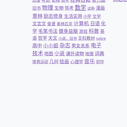
考研
智力题
影视
动漫
高考
物理
数学
生物
驾考
漫画
旧书
试卷
意林
励志修身
生活实用
文学
小学
计算机
日语
文言文
化
食谱
奥林匹克
科普
学
毛笔书法
健身益脑
英
游戏
语
哲学
天文
文科教材
小说，旧书
sobre
杂志
电子
小小姐
高中
男女关系
技术
小说
词典
地图
课外读物
地理
音乐
几何
绘画
心理学
体育运动
初中