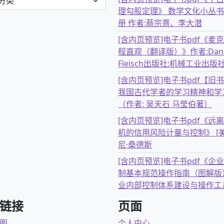
理勾股定理》 数学文化小丛书
册 作者:蔡宗熹、李大潜
[含内页预览]电子书pdf《麦
程直观（翻译版）》作者:Dani
Fleisch出版社:机械工业出版
[含内页预览]电子书pdf【旧
我国古代学者的学习精神和学
（作者: 吴天石 马莹伯著）
[含内页预览]电子书pdf《远
机的信用风险计量与控制》 [美
尼·桑德斯
[含内页预览]电子书pdf《企
制基本规范操作指南（图解版
业内部控制体系建设与操作工
链接
页面
图
个人中心