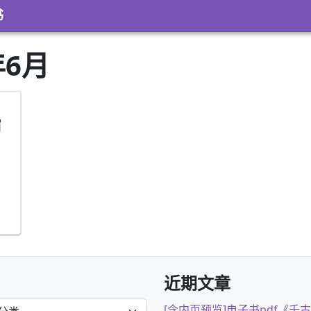
书
年6月
缩
近期文章
[含内页预览]电子书pdf《千