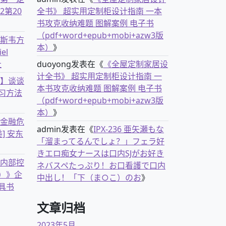
2第20
全书》 超实用定制柜设计指南 一本
书攻克收纳难题 图解案例 电子书
（pdf+word+epub+mobi+azw3版
克斯韦方
本）
》
el
社
duoyong
发表在《
《全屋定制家居设
计全书》 超实用定制柜设计指南 一
书】谈谈
本书攻克收纳难题 图解案例 电子书
习方法
（pdf+word+epub+mobi+azw3版
本）
》
离金融危
admin
发表在《
IPX-236 亜矢瀬もな
] 安东
「溜まってるんでしょ？」フェラ好
きエロ痴女ナースは口内SJがお好き
业内部控
ネバスペたっぷり！お口看護で口内
）》企
中出し！「下（ま○こ）のお
》
具书
文章归档
2023年5月