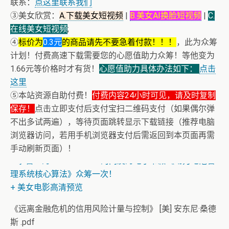
联系：
点这里联系我们
③美女欣赏：
A.下载美女短视频
|
B.美女AI换脸短视频
|
C.
在线美女短视频
;
④
标价为
0.3元
的商品请先不要急着付款！！！
，此为众筹
计划！付费高速下载需要您的心愿值助力众筹！等他变为
1.66元等价格时才有货！
心愿值助力具体办法如下：
点击
这里
⑤本站资源自助付费！
付费内容24小时可见，请及时复制
保存！
点击立即支付后支付宝扫二维码支付（如果偶尔弹
不出多试两遍），等待页面跳转显示下载链接（推荐电脑
浏览器访问，若用手机浏览器支付后需返回到本页面再需
手动刷新页面）！
+ 恭喜IP为180.201.1.217的网友为电子书籍《动力电池管
理系统核心算法》众筹一次！
+ 美女电影高清预览
《远离金融危机的信用风险计量与控制》 [美] 安东尼·桑德
斯 .pdf