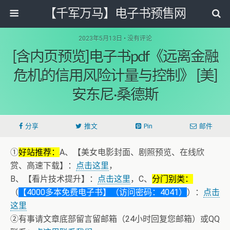
【千军万马】电子书预售网
2023年5月13日 • 没有评论
[含内页预览]电子书pdf《远离金融
危机的信用风险计量与控制》 [美]
安东尼·桑德斯
分享
推文
Pin
邮件
①
好站推荐：
A、【美女电影封面、剧照预览、在线欣
赏、高速下载】：
点击这里
，
B、【看片技术提升】：
点击这里
，C、
分门别类：
（
【4000多本免费电子书】（访问密码：4041）
）：
点击
这里
②有事请文章底部留言留邮箱（24小时回复您邮箱）或QQ