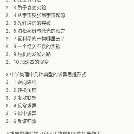
2．3 质子衰变实验
2．4 从宇宙膨胀到宇宙起源
2．5 光纤通信的突破
2．6 泊松亮斑与激光的预言
2．7 氟利昂的产物哪里去了
2．8 一个经久不衰的实验
2．9 热机的发展之路
2．10 加速器的演变
3 中学物理中几种典型的求异思维形式
3．1 逆向思维
3．2 转换角度
3．3 发散联想
3．4 反常求异
3．5 似中求异
3．6 反证归谬
4 求异思维对学习和运用物理知识的指导作用