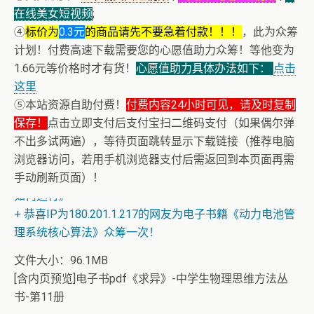
在线美女短视频
;
④
标价为
0.3元
的商品请先不要急着付款！！！
，此为众筹
计划！付费高速下载需要您的心愿值助力众筹！等他变为
1.66元等价格时才有货！
心愿值助力具体办法如下：
点击
这里
⑤本站资源自助付费！
付费内容24小时可见，请及时复制
保存！
+ 恭喜IP为180.201.1.217的网友为电子书籍《动力电池管
点击立即支付后支付宝扫二维码支付（如果偶尔弹
不出多试两遍），等待页面跳转显示下载链接（推荐电脑
理系统核心算法》众筹一次！
浏览器访问，若用手机浏览器支付后需返回到本页面再需
+ 【真·核心技术】搜片神器+下载+在线看片神器
手动刷新页面）！
+ 恒星世界在暴力中诞生，也在暴力中消亡！《了解宇宙
如何运行》
+ 恭喜IP为180.201.1.217的网友为电子书籍《动力电池管
理系统核心算法》众筹一次！
文件大小：96.1MB
[含内页预览]电子书pdf《求异》-中学生物理思维方法丛
书-第11册