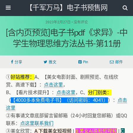
【千军万马】电子书预售网
2023年2月27日 • 没有评论
[含内页预览]电子书pdf《求异》-中
学生物理思维方法丛书-第11册
分享
推文
Pin
邮件
①
好站推荐：
A、【美女电影封面、剧照预览、在线欣
赏、高速下载】：
点击这里
，
B、【看片技术提升】：
点击这里
，C、
分门别类：
（
【4000多本免费电子书】（访问密码：4041）
）：
点击
这里
②有事请文章底部留言留邮箱（24小时回复您邮箱）或QQ
联系：
点这里联系我们
③美女欣赏：
A.下载美女短视频
|
B.美女AI换脸短视频
|
C.