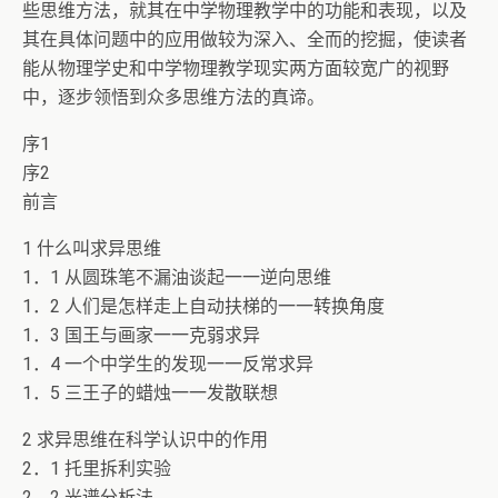
些思维方法，就其在中学物理教学中的功能和表现，以及
其在具体问题中的应用做较为深入、全而的挖掘，使读者
能从物理学史和中学物理教学现实两方面较宽广的视野
中，逐步领悟到众多思维方法的真谛。
序1
序2
前言
1 什么叫求异思维
1．1 从圆珠笔不漏油谈起一一逆向思维
1．2 人们是怎样走上自动扶梯的一一转换角度
1．3 国王与画家一一克弱求异
1．4 一个中学生的发现一一反常求异
1．5 三王子的蜡烛一一发散联想
2 求异思维在科学认识中的作用
2．1 托里拆利实验
2．2 光谱分析法