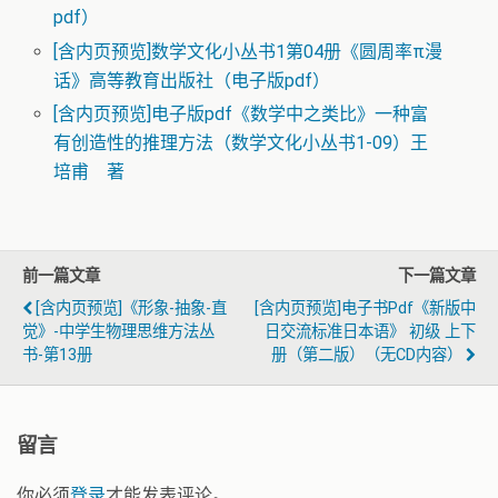
pdf）
[含内页预览]数学文化小丛书1第04册《圆周率π漫
话》高等教育出版社（电子版pdf）
[含内页预览]电子版pdf《数学中之类比》一种富
有创造性的推理方法（数学文化小丛书1-09）王
培甫 著
前一篇文章
下一篇文章
[含内页预览]《形象-抽象-直
[含内页预览]电子书pdf《新版中
觉》-中学生物理思维方法丛
日交流标准日本语》 初级 上下
书-第13册
册（第二版）（无CD内容）
留言
你必须
登录
才能发表评论。