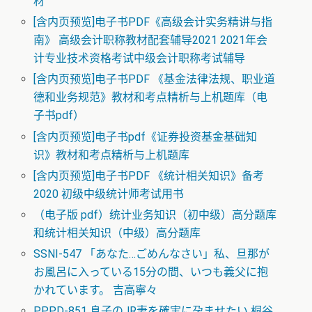
材
[含内页预览]电子书PDF《高级会计实务精讲与指
南》 高级会计职称教材配套辅导2021 2021年会
计专业技术资格考试中级会计职称考试辅导
[含内页预览]电子书PDF 《基金法律法规、职业道
德和业务规范》教材和考点精析与上机题库（电
子书pdf）
[含内页预览]电子书pdf《证券投资基金基础知
识》教材和考点精析与上机题库
[含内页预览]电子书PDF 《统计相关知识》备考
2020 初级中级统计师考试用书
（电子版 pdf）统计业务知识（初中级）高分题库
和统计相关知识（中级）高分题库
SSNI-547 「あなた…ごめんなさい」私、旦那が
お風呂に入っている15分の間、いつも義父に抱
かれています。 吉高寧々
PPPD-851 息子のJR妻を確実に孕ませたい 桐谷