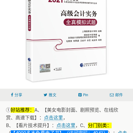
分享
推文
Pin
邮件
①
好站推荐：
A、【美女电影封面、剧照预览、在线欣
赏、高速下载】：
点击这里
，
B、【看片技术提升】：
点击这里
，C、
分门别类：