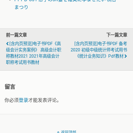
まつり
前一篇文章
下一篇文章
[含内页预览]电子书PDF《高
[含内页预览]电子书PDF 备考
级会计实务案例》 高级会计职
2020 初级中级统计师考试用书
称教材2021 2021年高级会计
《统计业务知识》pdf教材
职称考试用书教材
留言
你必须
登录
才能发表评论。
返回顶部