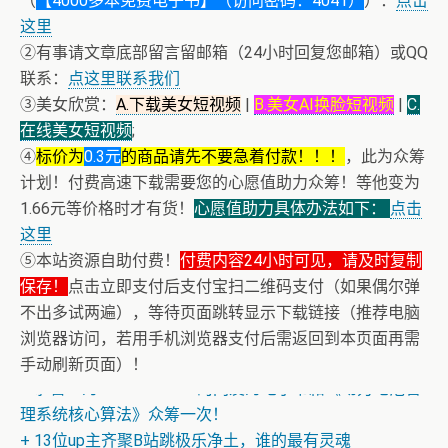
（
【4000多本免费电子书】（访问密码：4041）
）：
点击
这里
②有事请文章底部留言留邮箱（24小时回复您邮箱）或QQ
联系：
点这里联系我们
③美女欣赏：
A.下载美女短视频
|
B.美女AI换脸短视频
|
C.
在线美女短视频
;
④
标价为
0.3元
的商品请先不要急着付款！！！
，此为众筹
计划！付费高速下载需要您的心愿值助力众筹！等他变为
1.66元等价格时才有货！
心愿值助力具体办法如下：
点击
这里
⑤本站资源自助付费！
付费内容24小时可见，请及时复制
保存！
点击立即支付后支付宝扫二维码支付（如果偶尔弹
不出多试两遍），等待页面跳转显示下载链接（推荐电脑
浏览器访问，若用手机浏览器支付后需返回到本页面再需
+ 美女电影高清预览
手动刷新页面）！
+ 恭喜IP为180.201.1.217的网友为电子书籍《动力电池管
理系统核心算法》众筹一次！
+ 13位up主齐聚B站跳极乐净土，谁的最有灵魂