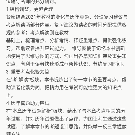
位辅导名师的充分研讨。
1.结构调整，更趋合理
紧密结合2021年教材的变化与历年真题，分设复习建议与
考点解读两部分内容。复习建议为读者的时间分配提供客
观的参考；考点解读则在教材
基础上，梳理考点、分析考情、释疑重难点、提供强化练
习，帮助读者提升应试能力。 . 维导图便于记忆本书创新
地使用了思维导图的方式，勾画出各章知识框架及重要知
识点，有利于读者快速形成框架性认识，节约复习时间。
3. 重要考点化繁为简
在“考 解读”板块，本书提炼出了毎一章节的重要考点，帮
助读者化繁为简，把精力用在考试可能性更大的知识点
上。
4. 历年真题助力应试
在“本章历年试题解析”板块，给出了与本章考点相关的历
年试题，并对历年试题做出了点评，力图让考生通过这些
试题，了解本章节的考题设计思路，并能举一反三掌握做
题方法。