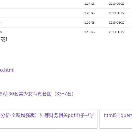
下载！
ao.html
(NMB48)等90套美少女写真套图（83+7套）
例分析·全新增强版）》等财务相关pdf电子书学
html5+j