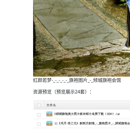
红颜若梦-_-_-_-_-_旗袍图片_-_倾城旗袍会馆
资源预览（预览展示24套）：