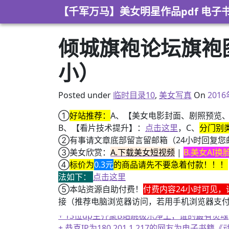
Skip to content
【千军万马】美女明星作品pdf 电子
倾城旗袍论坛旗袍
小）
Posted under
临时目录10
,
美女写真
On
201
①
好站推荐：
A、【美女电影封面、剧照预览
B、【看片技术提升】：
点击这里
，C、
分门别
②有事请文章底部留言留邮箱（24小时回复您
③美女欣赏：
A.下载美女短视频
|
B.美女AI
④
标价为
0.3元
的商品请先不要急着付款！！！
法如下：
点击这里
⑤本站资源自助付费！
付费内容24小时可见，
接（推荐电脑浏览器访问，若用手机浏览器支
+ 恭喜IP为180.201.1.217的网友为电
+ 13位up主齐聚B站跳极乐净土，谁的最有灵魂
+ 恭喜IP为180.201.1.217的网友为电