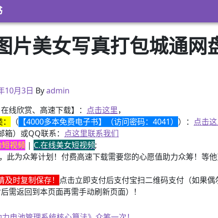
书
图片美女写真打包城通网盘
6年10月3日
By
admin
、在线欣赏、高速下载】：
点击这里
，
类：
（
【4000多本免费电子书】（访问密码：4041）
）：
点击这
邮箱）或QQ联系：
点这里联系我们
换脸短视频
|
C.在线美女短视频
;
，此为众筹计划！付费高速下载需要您的心愿值助力众筹！等他变
请及时复制保存！
点击立即支付后支付宝扫二维码支付（如果偶
付后需返回到本页面再需手动刷新页面）！
子书籍《动力电池管理系统核心算法》众筹一次！
子书籍《动力电池管理系统核心算法》众筹一次！