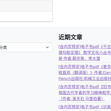
近期文章
[含内页预览]电子书pdf《千
理勾股定理》 数学文化小丛书
册 作者:蔡宗熹、李大潜
[含内页预览]电子书pdf《麦
程直观（翻译版）》作者:Dani
Fleisch出版社:机械工业出版
[含内页预览]电子书pdf【旧
我国古代学者的学习精神和学
（作者: 吴天石 马莹伯著）
[含内页预览]电子书pdf《远