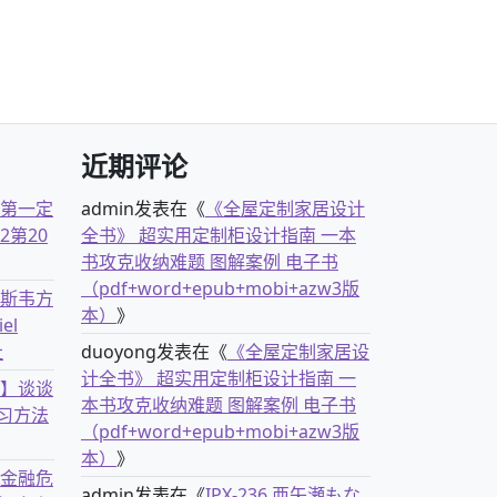
近期评论
古第一定
admin
发表在《
《全屋定制家居设计
2第20
全书》 超实用定制柜设计指南 一本
书攻克收纳难题 图解案例 电子书
（pdf+word+epub+mobi+azw3版
克斯韦方
本）
》
el
社
duoyong
发表在《
《全屋定制家居设
计全书》 超实用定制柜设计指南 一
书】谈谈
本书攻克收纳难题 图解案例 电子书
习方法
（pdf+word+epub+mobi+azw3版
本）
》
离金融危
admin
发表在《
IPX-236 亜矢瀬もな