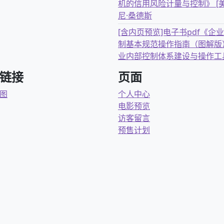
机的信用风险计量与控制》 [美
尼·桑德斯
[含内页预览]电子书pdf《企
制基本规范操作指南（图解版
业内部控制体系建设与操作工
链接
页面
图
个人中心
电影预览
访客留言
预售计划