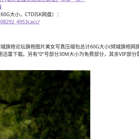
器
G大小，CTDISK网盘）：
2908292_4953cacc/
袍论坛旗袍图片美女写真压缩包总计60G大小(倾城旗袍网旗袍美
用迅雷下载。另有“0”号部分30M大小为免费部分，其余VIP