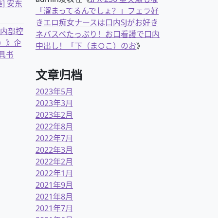
] 安东
「溜まってるんでしょ？」フェラ好
きエロ痴女ナースは口内SJがお好き
业内部控
ネバスペたっぷり！お口看護で口内
）》企
中出し！「下（ま○こ）のお
》
具书
文章归档
2023年5月
2023年3月
2023年2月
2022年8月
2022年7月
2022年3月
2022年2月
2022年1月
2021年9月
2021年8月
2021年7月