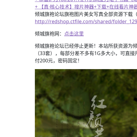
+ 【真·核心技术】搜片神器+下载+在线看片神
倾城旗袍论坛旗袍图片美女写真全部资源下载（60
http://redshop.ctfile.com/shared/folder_1
倾城旗袍网：
点击这里
倾城旗袍论坛已经停止更新！本站所获资源为倾城旗
（33套），每部分差不多有1G多大小，可直接
付200元，密码固定！