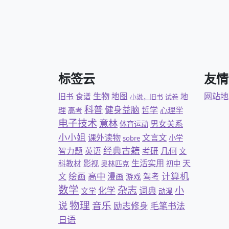
标签云
友情
生物
地图
网站地
旧书
食谱
地
小说，旧书
试卷
科普
健身益脑
哲学
理
心理学
高考
电子技术
意林
男女关系
体育运动
小小姐
文言文
课外读物
小学
sobre
经典古籍
几何
智力题
英语
考研
文
生活实用
天
科教材
影视
奥林匹克
初中
计算机
绘画
高中
文
漫画
驾考
游戏
数学
杂志
小
化学
词典
文学
动漫
物理
音乐
说
励志修身
毛笔书法
日语