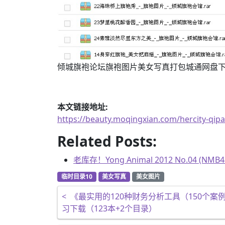
倾城旗袍论坛旗袍图片美女写真打包城通网盘
本文链接地址:
https://beauty.moqingxian.com/hercity-qip
Related Posts:
老库存！Yong Animal 2012 No.04 
临时目录10
美女写真
美女图片
文章导航
<
《最实用的120种财务分析工具（150个案
习下载（123本+2个目录）