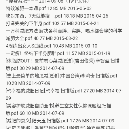
–瘦身减肥– – – 2014-09-08（19个文件）
特效减肥一本通.pdf 12.85 MB 2015-05-03
吃对东西，7天就能瘦！.pdf 18.18 MB 2015-04-26
打造完美的下半身.pdf 102.57 MB 2015-04-21
一万种减肥方法 解决各种虚胖、实胖、喝水都会胖的科学
减肥大全.pdf 40.77 MB 2015-03-22
4周练出女人S曲线.pdf 10.48 MB 2015-03-10
一定瘦！终结下半身肥胖.pdf 11.57 MB 2015-01-19
[体脂肪OUT！餐前卷心菜减肥法].(吉田俊秀).辛智盈.扫描
版.pdf 30.29 MB 2014-07-09
[史上最简单的地瓜减肥法].(中国台湾)李鸿奇.扫描版.pdf
10.28 MB 2014-07-09
[韩幸福的减肥日记].韩幸福.扫描版.pdf 27.20 MB 2014-07-
09
[美容护肤减肥自助全书].养生堂女性保健课题组.扫描
版.pdf 60.10 MB 2014-07-09
[减肥的意义].陆天玉.扫描版.pdf 17.26 MB 2014-07-09
[神奇巴娜娜！香蕉早餐减肥法].(哈麻吉).钟嘉惠等.扫描