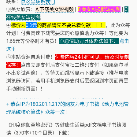
联系：
点这里联系我们
③美女欣赏：
A.下载美女短视频
|
B.美女AI换脸短视频
|
C.
在线美女短视频
;
④
标价为
0.3元
的商品请先不要急着付款！！！
，此为众筹
计划！付费高速下载需要您的心愿值助力众筹！等他变为
1.66元等价格时才有货！
心愿值助力具体办法如下：
点击
这里
⑤本站资源自助付费！
付费内容24小时可见，请及时复制
保存！
点击立即支付后支付宝扫二维码支付（如果偶尔弹
不出多试两遍），等待页面跳转显示下载链接（推荐电脑
浏览器访问，若用手机浏览器支付后需返回到本页面再需
+ AV女神三上悠亚AI换脸小视频
手动刷新页面）！
+ AV女神文化课！近400位AV女优明星故事简介
+ 恭喜IP为180.201.1.217的网友为电子书籍《动力电池管
理系统核心算法》众筹一次！
《印度瑜伽圣地密码》等健康生活类pdf文档电子书籍阅
读（370本+10个目录）下载：