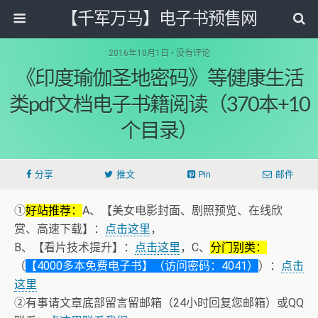
【千军万马】电子书预售网
2016年10月1日 • 没有评论
《印度瑜伽圣地密码》等健康生活
类pdf文档电子书籍阅读（370本+10
个目录）
分享
推文
Pin
邮件
①
好站推荐：
A、【美女电影封面、剧照预览、在线欣
赏、高速下载】：
点击这里
，
B、【看片技术提升】：
点击这里
，C、
分门别类：
（
【4000多本免费电子书】（访问密码：4041）
）：
点击
这里
②有事请文章底部留言留邮箱（24小时回复您邮箱）或QQ