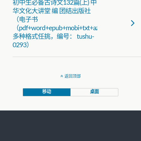
初中生必备古诗文132篇(上) 中
华文化大讲堂 编 团结出版社
（电子书
（pdf+word+epub+mobi+txt+azw3）
多种格式任挑，编号： tushu-
0293）
返回顶部
移动
桌面