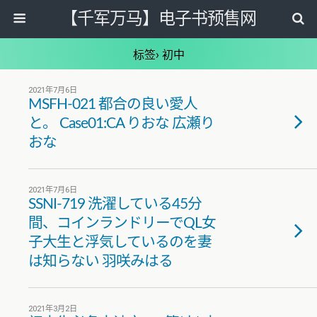
【千军万马】电子书预售网
标签› 初中
2021年7月6日
MSFH-021 都合の良い愛人
と。 Case01:CA りおな 広瀬り
おな
2021年7月6日
SSNI-719 洗濯している45分
間、コインランドリーでQL女
子大生と浮気しているのを妻
は知らない 羽咲みはる
2021年3月2日