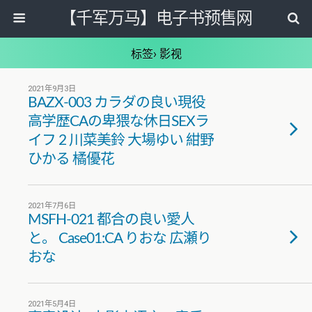
【千军万马】电子书预售网
标签› 影视
2021年9月3日
BAZX-003 カラダの良い現役
高学歴CAの卑猥な休日SEXラ
イフ 2 川菜美鈴 大場ゆい 紺野
ひかる 橘優花
2021年7月6日
MSFH-021 都合の良い愛人
と。 Case01:CA りおな 広瀬り
おな
2021年5月4日