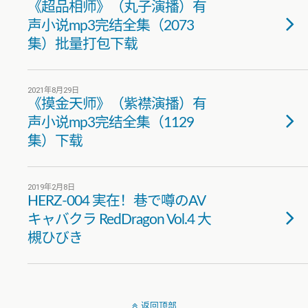
《超品相师》（丸子演播）有
声小说mp3完结全集（2073
集）批量打包下载
2021年8月29日
《摸金天师》（紫襟演播）有
声小说mp3完结全集（1129
集）下载
2019年2月8日
HERZ-004 実在！巷で噂のAV
キャバクラ RedDragon Vol.4 大
槻ひびき
返回顶部