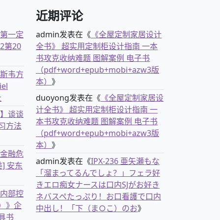
近期评论
古第一定
admin
发表在《
《全屋定制家居设计
2第20
全书》 超实用定制柜设计指南 一本
书攻克收纳难题 图解案例 电子书
（pdf+word+epub+mobi+azw3版
克斯韦方
本）
》
el
社
duoyong
发表在《
《全屋定制家居设
计全书》 超实用定制柜设计指南 一
书】谈谈
本书攻克收纳难题 图解案例 电子书
习方法
（pdf+word+epub+mobi+azw3版
本）
》
离金融危
admin
发表在《
IPX-236 亜矢瀬もな
] 安东
「溜まってるんでしょ？」フェラ好
きエロ痴女ナースは口内SJがお好き
业内部控
ネバスペたっぷり！お口看護で口内
）》企
中出し！「下（ま○こ）のお
》
具书