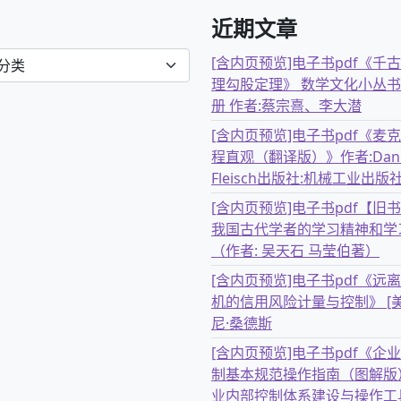
近期文章
[含内页预览]电子书pdf《千
理勾股定理》 数学文化小丛书
册 作者:蔡宗熹、李大潜
[含内页预览]电子书pdf《麦
程直观（翻译版）》作者:Dani
Fleisch出版社:机械工业出版
[含内页预览]电子书pdf【旧
我国古代学者的学习精神和学
（作者: 吴天石 马莹伯著）
[含内页预览]电子书pdf《远
机的信用风险计量与控制》 [美
尼·桑德斯
[含内页预览]电子书pdf《企
制基本规范操作指南（图解版
业内部控制体系建设与操作工