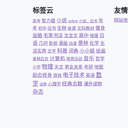
标签云
友情
小说
网站地
智力题
驾
高考
sobre
小说，旧书
健身
考
生物
旧书
食谱
文科教材
初中
日
益脑
毛笔书法
文言文
高中
地理
意林
语
几何
化学
漫画
生
影视
动漫
科普
小小姐
词典
绘画
活实用
文学
音乐
计算机
哲学
奥林匹克
体育运动
物理
天文
男女关系
考研
地图
小学
数
电子技术
励志修身
英语
游戏
学
经典古籍
课外读物
心理学
试卷
杂志