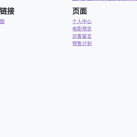
链接
页面
图
个人中心
电影预览
访客留言
预售计划