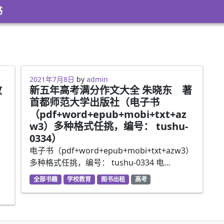
书
2021年3月2日
2021年7月8日
by
admin
故
新五年高考满分作文大全 朱晓东 著
首都师范大学出版社（电子书
う
（pdf+word+epub+mobi+txt+az
w3）多种格式任挑，编号： tushu-
0334）
电子书（pdf+word+epub+mobi+txt+azw3）
多种格式任挑，编号： tushu-0334 电…
全部书籍
学校教育
图书出租
高考