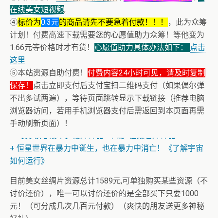
在线美女短视频
;
④
标价为
0.3元
的商品请先不要急着付款！！！
，此为众筹
计划！付费高速下载需要您的心愿值助力众筹！等他变为
1.66元等价格时才有货！
心愿值助力具体办法如下：
点击
这里
⑤本站资源自助付费！
付费内容24小时可见，请及时复制
保存！
+ 恭喜IP为180.201.1.217的网友为电子书籍《动力电池管
点击立即支付后支付宝扫二维码支付（如果偶尔弹
不出多试两遍），等待页面跳转显示下载链接（推荐电脑
理系统核心算法》众筹一次！
浏览器访问，若用手机浏览器支付后需返回到本页面再需
+ 【真·核心技术】搜片神器+下载+在线看片神器
手动刷新页面）！
+ 恒星世界在暴力中诞生，也在暴力中消亡！《了解宇宙
如何运行》
+ 恭喜IP为180.201.1.217的网友为电子书籍《动力电池管
理系统核心算法》众筹一次！
目前美女丝绸片资源总计1589元,可单独购买某些资源（不
讨价还价），唯一可以讨价还价的是全部买下只要1000
元！（可分成几次几百元付款）（爽快的朋友送更多神秘