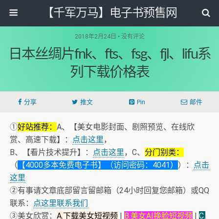
【千军万马】电子书预售网
2018年2月24日 • 没有评论
日本丝绸片fnk、fts、fsg、fjl、lifu系
列下载价格表
分享
推文
Pin
邮件
①
好站推荐：
A、【美女电影封面、剧照预览、在线欣
赏、高速下载】：
点击这里
，
B、【看片技术提升】：
点击这里
，C、
分门别类：
（
【4000多本免费电子书】（访问密码：4041）
）：
点击
这里
②有事请文章底部留言留邮箱（24小时回复您邮箱）或QQ
联系：
点这里联系我们
③美女欣赏：
A.下载美女短视频
|
B.美女AI换脸短视频
|
C.