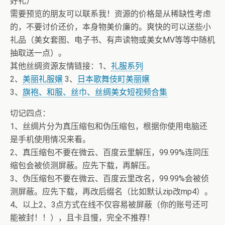
好礼）
需要预览的朋友可以联系我！资源的价格是从稀缺性考虑
的，不要讨价还价，本身物美价廉的。爽快的可以送些小
礼品（美女套图、电子书、有声读物或美女MV等等中随机
抽取送一点）。
其他丝绸资源友情链接：1、
礼服系列
2、
美丽礼服嬢
3、
日本歌舞伎町美丽嬢
3、
旗袍、和服、丝巾、丝绸美女短视频合集
切记四点：
1、丝绸片分为真压缩包和伪压缩包，根据你使用电脑还
是手机使用情况来看。
2、真压缩包不要在微云、百度云里解压，99.99%连同压
缩包会被侦测屏蔽。应先下载，再解压。
3、伪压缩包不要在微云、百度云里改名，99.99%会被侦
测屏蔽。应先下载，再改后缀名（比如默认zip改mp4）。
4、以上2、3点方式在线不仅容易被屏蔽（你的账号还可
能被封！！），且卡且慢，完全不推荐！