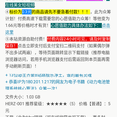
在线美女短视频
;
④
标价为
0.3元
的商品请先不要急着付款！！！
，此为众筹
计划！付费高速下载需要您的心愿值助力众筹！等他变为
1.66元等价格时才有货！
心愿值助力具体办法如下：
点击
这里
⑤本站资源自助付费！
付费内容24小时可见，请及时复制
保存！
点击立即支付后支付宝扫二维码支付（如果偶尔弹
不出多试两遍），等待页面跳转显示下载链接（推荐电脑
浏览器访问，若用手机浏览器支付后需返回到本页面再需
+ 恭喜IP为180.201.1.217的网友为电子书籍《动力电池管
手动刷新页面）！
理系统核心算法》众筹一次！
+ 13位up主齐聚B站跳极乐净土，谁的最有灵魂
+ 恭喜IP为180.201.1.217的网友为电子书籍《动力电池管
理系统核心算法》众筹一次！
文件大小：1.03 GB
HERZ-001 推荐星级：★★★★★（5） 价格【普通】：5
元