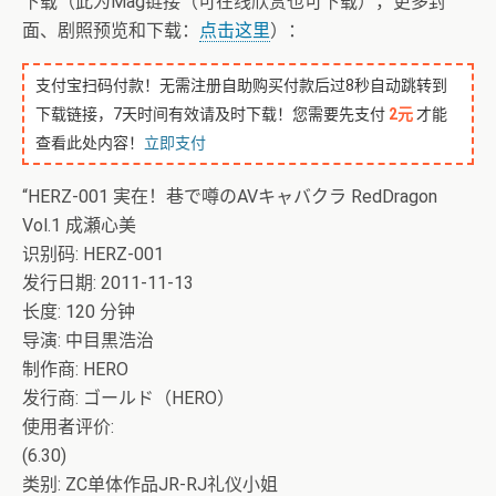
下载（此为Mag链接（可在线欣赏也可下载），更多封
面、剧照预览和下载：
点击这里
）：
支付宝扫码付款！无需注册自助购买付款后过8秒自动跳转到
下载链接，7天时间有效请及时下载！您需要先支付
2元
才能
查看此处内容！
立即支付
“HERZ-001 実在！巷で噂のAVキャバクラ RedDragon
Vol.1 成瀬心美
识别码: HERZ-001
发行日期: 2011-11-13
长度: 120 分钟
导演: 中目黒浩治
制作商: HERO
发行商: ゴールド（HERO）
使用者评价:
(6.30)
类别: ZC单体作品JR-RJ礼仪小姐