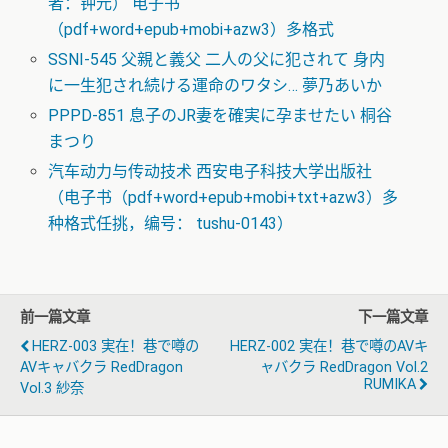
者：钟元） 电子书
（pdf+word+epub+mobi+azw3）多格式
SSNI-545 父親と義父 二人の父に犯されて 身内
に一生犯され続ける運命のワタシ… 夢乃あいか
PPPD-851 息子のJR妻を確実に孕ませたい 桐谷
まつり
汽车动力与传动技术 西安电子科技大学出版社
（电子书（pdf+word+epub+mobi+txt+azw3）多
种格式任挑，编号： tushu-0143）
前一篇文章
下一篇文章
HERZ-003 実在！巷で噂の
HERZ-002 実在！巷で噂のAVキ
AVキャバクラ RedDragon
ャバクラ RedDragon Vol.2
RUMIKA
Vol.3 紗奈