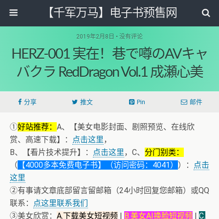
【千军万马】电子书预售网
2019年2月8日 • 没有评论
HERZ-001 実在！巷で噂のAVキャ
バクラ RedDragon Vol.1 成瀬心美
分享
推文
Pin
邮件
①
好站推荐：
A、【美女电影封面、剧照预览、在线欣
赏、高速下载】：
点击这里
，
B、【看片技术提升】：
点击这里
，C、
分门别类：
（
【4000多本免费电子书】（访问密码：4041）
）：
点击
这里
②有事请文章底部留言留邮箱（24小时回复您邮箱）或QQ
联系：
点这里联系我们
③美女欣赏：
A.下载美女短视频
|
B.美女AI换脸短视频
|
C.