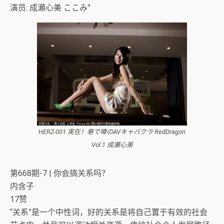
演员: 成瀬心美 ここみ”
HERZ-001 実在！巷で噂のAVキャバクラ RedDragon
Vol.1 成瀬心美
第668期-7 | 你会搞关系吗？
内含子
17赞
“关系”是一个中性词，好的关系是将自己置于有效的社会