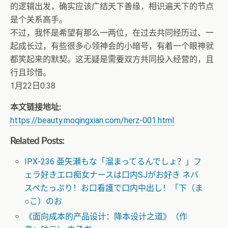
的逻辑出发，确实应该广结天下善缘，相识遍天下的节点
是个关系高手。
不过，我怀是希望有那么一两位，在过去共同经历过、一
起成长过，有些很多心领神会的小暗号，有着一个眼神就
都笑起来的默契。这无疑是需要双方共同投入经营的，且
行且珍惜。
1月22日0:38
本文链接地址:
https://beauty.moqingxian.com/herz-001.html
Related Posts:
IPX-236 亜矢瀬もな「溜まってるんでしょ？」フ
ェラ好きエロ痴女ナースは口内SJがお好き ネバ
スペたっぷり！お口看護で口内中出し！「下（ま
○こ）のお
《面向成本的产品设计：降本设计之道》（作