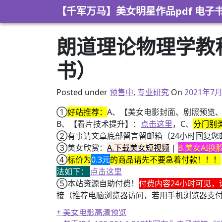
Skip to content
【千军万马】美女明星作品pdf 电子
朗道理论物理学教程
书）
2021年7
Posted under
预售中
,
专业研究
On
2021年7
①
好站推荐：
A、【美女电影封面、剧照预览
B、【看片技术提升】：
点击这里
，C、
分门别
②有事请文章底部留言留邮箱（24小时回复您
③美女欣赏：
A.下载美女短视频
|
B.美女AI
④
标价为
0.3元
的商品请先不要急着付款！！！
法如下：
点击这里
⑤本站资源自助付费！
付费内容24小时可见，
接（推荐电脑浏览器访问，若用手机浏览器支
+ 美女电影高清预览
+ 恭喜IP为180.201.1.217的网友为电