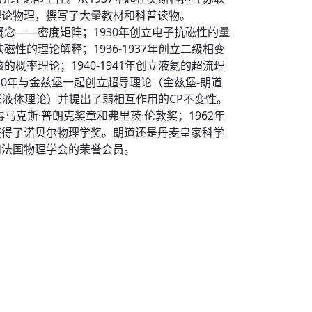
理论物理，撰写了大量教材和科普读物。
念——密度矩阵；1930年创立电子抗磁性的量
的理论解释；1936-1937年创立二级相变
率理论；1940-1941年创立液氦的超流理
50年与金兹堡一起创立超导理论（金兹堡-朗道
费米液体理论）并提出了弱相互作用的CP不变性。
马克斯·普朗克奖章和弗里茨·伦敦奖；1962年
获得了诺贝尔物理学奖。朗道还是丹麦皇家科学
和法国物理学会的荣誉会员。