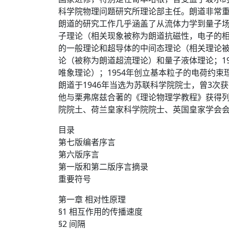
科学院物理问题研究所理论部主任。朗道非常
朗道的研究工作几乎涵盖了从流体力学到量子场
子理论（相关现象被称为朗道抗磁性，电子的相应
的一般理论和超导体的中间态理论（相关理论被称
论（被称为朗道超流理论）和量子液体理论；19
唯象理论）；1954年创立基本粒子的电荷约束
朗道于1946年当选为苏联科学院院士，曾3次获
他与栗弗席兹合著的《理论物理学教程》获得
院院土、荷兰皇家科学院院士、英国皇家学会
目录
第七版编者序言
第六版序言
第一版和第二版序言摘录
重要符号
第一章 相对性原理
§1 相互作用的传播速度
§2 间隔