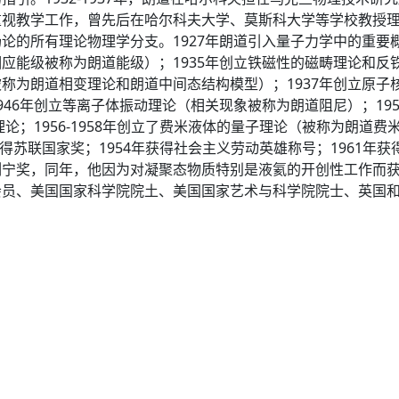
重视教学工作，曾先后在哈尔科夫大学、莫斯科大学等学校教授
论的所有理论物理学分支。1927年朗道引入量子力学中的重要概
能级被称为朗道能级）；1935年创立铁磁性的磁畴理论和反铁磁性
为朗道相变理论和朗道中间态结构模型）；1937年创立原子核的概
46年创立等离子体振动理论（相关现象被称为朗道阻尼）；19
理论；1956-1958年创立了费米液体的量子理论（被称为朗道
得苏联国家奖；1954年获得社会主义劳动英雄称号；1961年获得
列宁奖，同年，他因为对凝聚态物质特别是液氦的开创性工作而
会员、美国国家科学院院土、美国国家艺术与科学院院士、英国