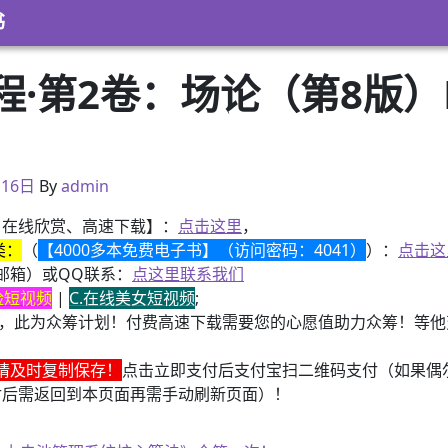
书
·第2卷：场论（第8版）
月16日
月16日
By
admin
、在线欣赏、高速下载】：
点击这里
，
类：
（
【4000多本免费电子书】（访问密码：4041）
）：
点击这
邮箱）或QQ联系：
点这里联系我们
换脸短视频
|
C.在线美女短视频
;
，此为众筹计划！付费高速下载需要您的心愿值助力众筹！等他变
请及时复制保存！
点击立即支付后支付宝扫二维码支付（如果偶
付后需返回到本页面再需手动刷新页面）！
子书籍《动力电池管理系统核心算法》众筹一次！