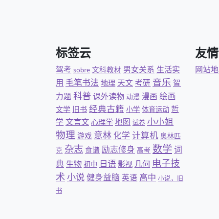
标签云
友情
驾考
男女关系
生活实
网站地
文科教材
sobre
音乐
毛笔书法
用
天文
考研
智
地理
科普
绘画
力题
课外读物
漫画
动漫
经典古籍
哲
文学
旧书
小学
体育运动
小小姐
文言文
学
地图
心理学
试卷
物理
意林
计算机
化学
游戏
奥林匹
杂志
数学
励志修身
词
食谱
克
高考
电子技
日语
典
几何
生物
影视
初中
术
小说
健身益脑
高中
英语
小说，旧
书