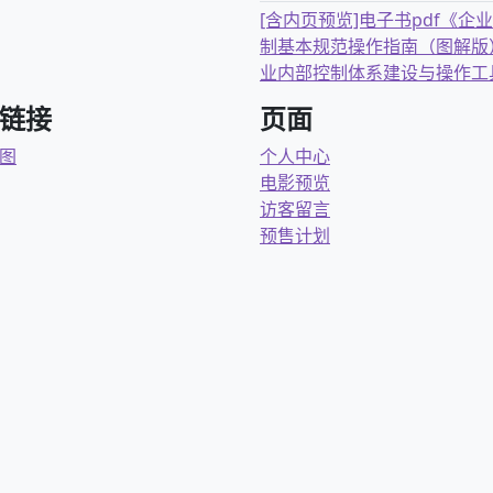
[含内页预览]电子书pdf《企
制基本规范操作指南（图解版
业内部控制体系建设与操作工
链接
页面
图
个人中心
电影预览
访客留言
预售计划