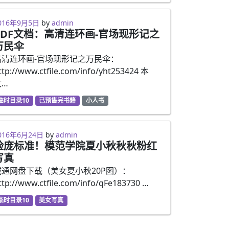
016年9月5日
by
admin
PDF文档：高清连环画-官场现形记之
万民伞
高清连环画-官场现形记之万民伞：
ttp://www.ctfile.com/info/yht253424 本
文…
临时目录10
已预售完书籍
小人书
016年6月24日
by
admin
脸庞标准！模范学院夏小秋秋秋粉红
写真
城通网盘下载（美女夏小秋20P图）：
ttp://www.ctfile.com/info/qFe183730 …
临时目录10
美女写真