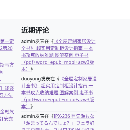
近期评论
古第一定
admin
发表在《
《全屋定制家居设计
2第20
全书》 超实用定制柜设计指南 一本
书攻克收纳难题 图解案例 电子书
（pdf+word+epub+mobi+azw3版
克斯韦方
本）
》
el
社
duoyong
发表在《
《全屋定制家居设
计全书》 超实用定制柜设计指南 一
书】谈谈
本书攻克收纳难题 图解案例 电子书
习方法
（pdf+word+epub+mobi+azw3版
本）
》
离金融危
admin
发表在《
IPX-236 亜矢瀬もな
] 安东
「溜まってるんでしょ？」フェラ好