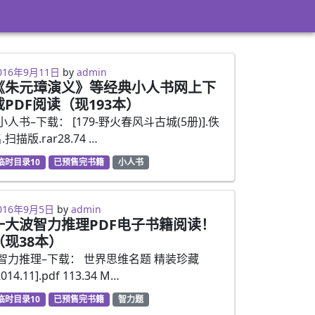
016年9月11日
by
admin
《朱元璋演义》等经典小人书网上下
载PDF阅读（现193本）
小人书–下载： [179-野火春风斗古城(5册)].佚
.扫描版.rar28.74 …
临时目录10
已预售完书籍
小人书
016年9月5日
by
admin
一大波智力推理PDF电子书籍阅读！
（现38本）
–智力推理–下载： 世界思维名题 精装珍藏
2014.11].pdf 113.34 M…
临时目录10
已预售完书籍
智力题