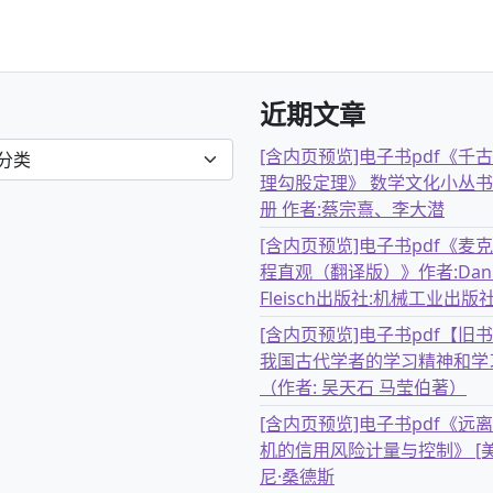
近期文章
[含内页预览]电子书pdf《千
理勾股定理》 数学文化小丛书
册 作者:蔡宗熹、李大潜
[含内页预览]电子书pdf《麦
程直观（翻译版）》作者:Dani
Fleisch出版社:机械工业出版
[含内页预览]电子书pdf【旧
我国古代学者的学习精神和学
（作者: 吴天石 马莹伯著）
[含内页预览]电子书pdf《远
机的信用风险计量与控制》 [美
尼·桑德斯