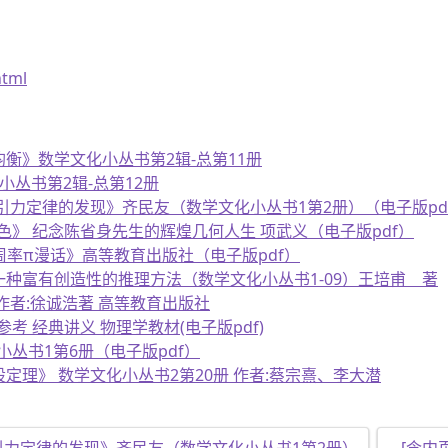
html
均衡》数学文化小丛书第2辑-总第11册
小丛书第2辑-总第12册
有引力定律的发现》齐民友（数学文化小丛书1第2册）（电子版pd
色》 纪念陈省身先生的辉煌几何人生 项武义（电子版pdf）
周率π漫话》高等教育出版社（电子版pdf）
》一种富有创造性的推理方法（数学文化小丛书1-09）王培甫 著
 作者:徐诚浩著 高等教育出版社
考 经典讲义 物理学教材(电子版pdf)
丛书1第6册（电子版pdf）
股定理》 数学文化小丛书2第20册 作者:蔡宗熹、李大潜