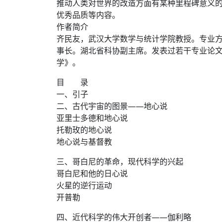
推动人类对世界的改造方面有某种里程碑意义
优秀品质等内容。
作者简介
齐民友，武汉大学数学与统计学院教授。专业
事长。湖北省科协副主席。发表过若干专业论文
学》。
目 录
一、引子
二、古代宇宙的图景——地心说
亚里士多德和地心说
托勒玫的地心说
地心说与基督教
三、哥白尼的革命，现代科学的兴起
哥白尼和他的日心说
火星的逆行运动
开普勒
四、近代科学的伟大开创者——伽利略