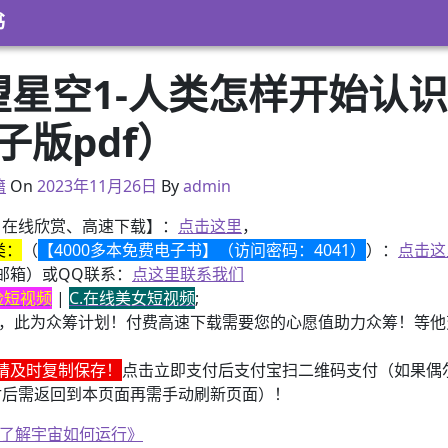
书
望星空1-人类怎样开始认
子版pdf）
2022年7月3日
籍
On
2023年11月26日
By
admin
、在线欣赏、高速下载】：
点击这里
，
类：
（
【4000多本免费电子书】（访问密码：4041）
）：
点击这
邮箱）或QQ联系：
点这里联系我们
换脸短视频
|
C.在线美女短视频
;
，此为众筹计划！付费高速下载需要您的心愿值助力众筹！等他变
请及时复制保存！
点击立即支付后支付宝扫二维码支付（如果偶
付后需返回到本页面再需手动刷新页面）！
《了解宇宙如何运行》