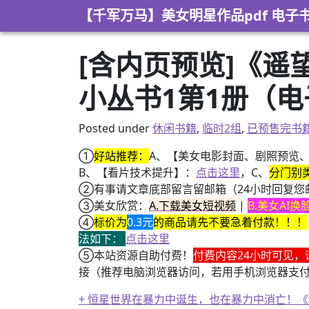
Skip to content
【千军万马】美女明星作品pdf 电子
[含内页预览]《遥
小丛书1第1册（电
Posted under
休闲书籍
,
临时2组
,
已预售完书
①
好站推荐：
A、【美女电影封面、剧照预览
B、【看片技术提升】：
点击这里
，C、
分门别
②有事请文章底部留言留邮箱（24小时回复您
③美女欣赏：
A.下载美女短视频
|
B.美女AI
④
标价为
0.3元
的商品请先不要急着付款！！！
法如下：
点击这里
⑤本站资源自助付费！
付费内容24小时可见，
接（推荐电脑浏览器访问，若用手机浏览器支
+ 恒星世界在暴力中诞生，也在暴力中消亡！