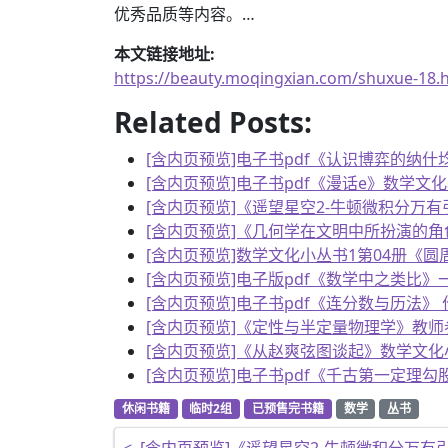
优秀品质等内容。…
本文链接地址:
https://beauty.moqingxian.com/shuxue-18.
Related Posts:
[含内页预览]电子书pdf《认识博弈的纳什
[含内页预览]电子书pdf《漫话e》数学文化
[含内页预览]《遥望星空2-牛顿微积分万
[含内页预览]《几何学在文明中所扮演的角
[含内页预览]数学文化小丛书1第04册《圆
[含内页预览]电子版pdf《数学中之类比
[含内页预览]电子书pdf《连分数与历法》
[含内页预览]《定性与半定量物理学》教师参
[含内页预览]《从赵爽弦图谈起》数学文化小
[含内页预览]电子书pdf《千古第一定理勾
休闲书籍
临时2组
已预售完书籍
数学
丛书
文章导航