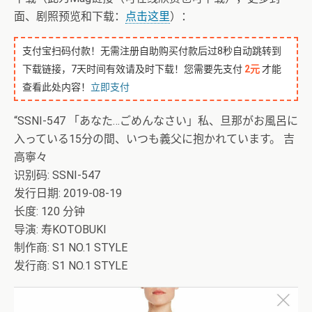
面、剧照预览和下载：
点击这里
）：
支付宝扫码付款！无需注册自助购买付款后过8秒自动跳转到
下载链接，7天时间有效请及时下载！您需要先支付
2元
才能
查看此处内容！
立即支付
“SSNI-547 「あなた…ごめんなさい」私、旦那がお風呂に
入っている15分の間、いつも義父に抱かれています。 吉
高寧々
识别码: SSNI-547
发行日期: 2019-08-19
长度: 120 分钟
导演: 寿KOTOBUKI
制作商: S1 NO.1 STYLE
发行商: S1 NO.1 STYLE