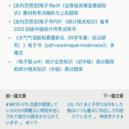
[含内页预览]电子书pdf《证券投资基金基础知
识》教材和考点精析与上机题库
[含内页预览]电子书PDF 《统计相关知识》备考
2020 初级中级统计师考试用书
《大气气溶胶和雾霾新论（科学专著：前沿研
究）》电子书（pdf+word+epub+mobi+azw3）多
格式
（电子版 pdf）统计业务知识（初中级）高分题库
和统计相关知识（中级）高分题库
前一篇文章
下一篇文章
MEYD-575 旦那が喫煙して
JUL-157 夫と子作りSEXをした
いる5分の間義父に時短中出し
後はいつも義父に中出しされ続
されて毎日10発孕ませられて
けています…。 神宮寺ナオ
います…。 めぐり