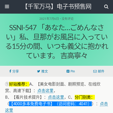
【千军万马】电子书预售网
2021年7月6日 • 没有评论
SSNI-547 「あなた…ごめんなさ
い」私、旦那がお風呂に入ってい
る15分の間、いつも義父に抱かれ
ています。 吉高寧々
分享
推文
Pin
邮件
①
好站推荐：
A、【美女电影封面、剧照预览、在线欣
赏、高速下载】：
点击这里
，
B、【看片技术提升】：
点击这里
，C、
分门别类：
（
【4000多本免费电子书】（访问密码：4041）
）：
点击
这里