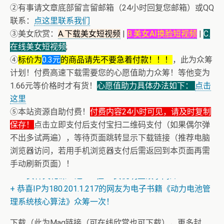
②有事请文章底部留言留邮箱（24小时回复您邮箱）或QQ
联系：
点这里联系我们
③美女欣赏：
A.下载美女短视频
|
B.美女AI换脸短视频
|
C.
在线美女短视频
;
④
标价为
0.3元
的商品请先不要急着付款！！！
，此为众筹
计划！付费高速下载需要您的心愿值助力众筹！等他变为
1.66元等价格时才有货！
心愿值助力具体办法如下：
点击
这里
⑤本站资源自助付费！
付费内容24小时可见，请及时复制
保存！
点击立即支付后支付宝扫二维码支付（如果偶尔弹
不出多试两遍），等待页面跳转显示下载链接（推荐电脑
浏览器访问，若用手机浏览器支付后需返回到本页面再需
手动刷新页面）！
+ AV女神文化课！近400位AV女优明星故事简介
+ 恭喜IP为180.201.1.217的网友为电子书籍《动力电池管
理系统核心算法》众筹一次！
下载（此为Mag链接（可在线欣赏也可下载），更多封