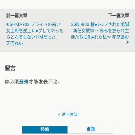
前一篇文章
下一篇文章
SHKD-903 プライドの高い
SSNI-800 輪●レ○プされた美脚
女上司を逆上レ●プしてやった
新任女教師 ～弱みを握られ生
らとんでもないドMだった。
徒たちに犯●れた私～ 花宮あむ
天河れい
留言
你必须
登录
才能发表评论。
返回顶部
移动
桌面