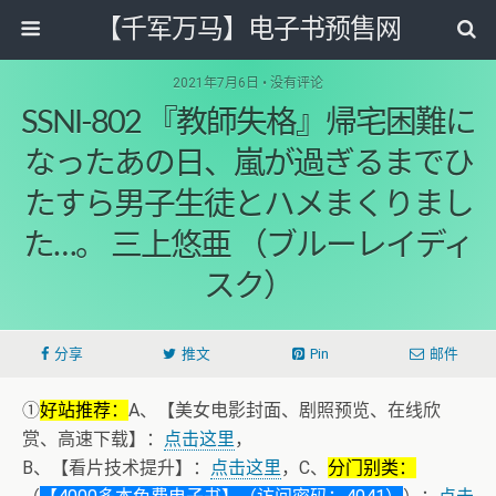
【千军万马】电子书预售网
2021年7月6日 • 没有评论
SSNI-802 『教師失格』帰宅困難に
なったあの日、嵐が過ぎるまでひ
たすら男子生徒とハメまくりまし
た…。 三上悠亜 （ブルーレイディ
スク）
分享
推文
Pin
邮件
①
好站推荐：
A、【美女电影封面、剧照预览、在线欣
赏、高速下载】：
点击这里
，
B、【看片技术提升】：
点击这里
，C、
分门别类：