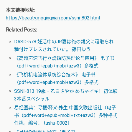
本文链接地址:
https://beauty.moqingxian.com/ssni-802.html
Related Posts:
DASD-578 妊活中のJR妻は俺の親父に寝取られ
種付けプレスされていた。 篠田ゆう
《高超声速飞行器烧蚀防热理论与应用》 电子书
（pdf+word+epub+mobi+azw3）多格式
《飞机机电流体系统综合技术》 电子书
（pdf+word+epub+mobi+azw3）多格式
SSNI-813 19歳・乙白さやか めちゃイキ！初体験
3本番スペシャル
易经图典：寻根·释义·养生 中国文联出版社（电子
书（pdf+word+epub+mobi+txt+azw3）多种格式
任挑，编号： tushu-0002）