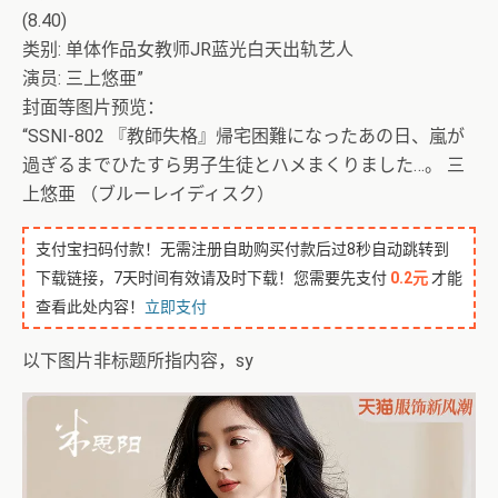
(8.40)
类别: 单体作品女教师JR蓝光白天出轨艺人
演员: 三上悠亜”
封面等图片预览：
“SSNI-802 『教師失格』帰宅困難になったあの日、嵐が
過ぎるまでひたすら男子生徒とハメまくりました…。 三
上悠亜 （ブルーレイディスク）
支付宝扫码付款！无需注册自助购买付款后过8秒自动跳转到
下载链接，7天时间有效请及时下载！您需要先支付
0.2元
才能
查看此处内容！
立即支付
以下图片非标题所指内容，sy