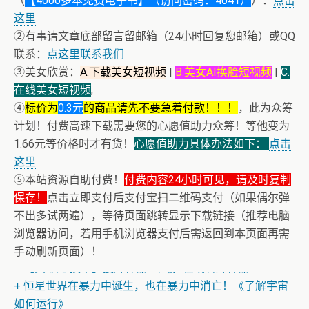
（
【4000多本免费电子书】（访问密码：4041）
）：
点击
这里
②有事请文章底部留言留邮箱（24小时回复您邮箱）或QQ
联系：
点这里联系我们
③美女欣赏：
A.下载美女短视频
|
B.美女AI换脸短视频
|
C.
在线美女短视频
;
④
标价为
0.3元
的商品请先不要急着付款！！！
，此为众筹
计划！付费高速下载需要您的心愿值助力众筹！等他变为
1.66元等价格时才有货！
心愿值助力具体办法如下：
点击
这里
⑤本站资源自助付费！
付费内容24小时可见，请及时复制
保存！
点击立即支付后支付宝扫二维码支付（如果偶尔弹
不出多试两遍），等待页面跳转显示下载链接（推荐电脑
浏览器访问，若用手机浏览器支付后需返回到本页面再需
+ 【真·核心技术】搜片神器+下载+在线看片神器
手动刷新页面）！
+ 恒星世界在暴力中诞生，也在暴力中消亡！《了解宇宙
如何运行》
+ 恭喜IP为180.201.1.217的网友为电子书籍《动力电池管