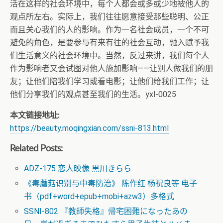
活在这样的社会环境中，每个人都会或多或少地被他人的
观点所左右。实际上，我们往往愿意接受那些聪明、公正
而且关心我们的人的影响。作为一名社会成员，一个不可
避免的角色，是要参与有来有往的社会互动，融入赋予我
们生活意义的社会环境中。当然，反过来讲，我们每个人
作为影响者又会试图对他人施加影响——让别人做我们的朋
友；让他们陪我们学习或看电影；让他们给我们工作；让
他们分享我们的观点甚至我们的生活。yxl-0025
本文链接地址:
https://beauty.moqingxian.com/ssni-813.html
Related Posts:
ADZ-175 恋人映像 黒川きらら
《毒蘑菇识别与中毒防治》 陈作红 杨祝良等 电子
书（pdf+word+epub+mobi+azw3）多格式
SSNI-802 『教師失格』帰宅困難になったあの