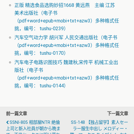
正版 精选食品选购妙招1668 黄远燕 主编 江苏
美术出版社（电子书
（pdf+word+epub+mobi+txt+azw3）多种格式任
挑，编号： tushu-0239）
汽车空气动力学 胡兴军 人民交通出版社（电子书
（pdf+word+epub+mobi+txt+azw3）多种格式任
挑，编号： tushu-0170）
汽车电子电路识图技巧 魏建秋,宋传平 机械工业出
版社（电子书
（pdf+word+epub+mobi+txt+azw3）多种格式任
挑，编号： tushu-0144）
前一篇文章
下一篇文章
SSNI-805 相部屋NTR 絶倫
SS-148 【独占留学】素人セー
上司と新入社員が朝から晩ま
ラー服生中出し メロディー・