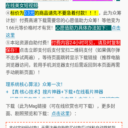
在线美女短视频
;
④
标价为
0.3元
的商品请先不要急着付款！！！
，此为众筹
计划！付费高速下载需要您的心愿值助力众筹！等他变为
1.66元等价格时才有货！
心愿值助力具体办法如下：
点击
这里
⑤本站资源自助付费！
付费内容24小时可见，请及时复制
保存！
点击立即支付后支付宝扫二维码支付（如果偶尔弹
不出多试两遍），等待页面跳转显示下载链接（推荐电脑
浏览器访问，若用手机浏览器支付后需返回到本页面再需
+ 恭喜IP为180.201.1.217的网友为电子书籍《动力电池管
手动刷新页面）！
理系统核心算法》众筹一次！
+ 【真·核心技术】搜片神器+下载+在线看片神器
+ 恒星世界在暴力中诞生，也在暴力中消亡！《了解宇宙
如何运行》
下载（此为Mag链接（可在线欣赏也可下载），更多封
面、剧照预览和下载：
点击这里
）：
支付宝扫码付款！无需注册自助购买付款后过8秒自动跳转到