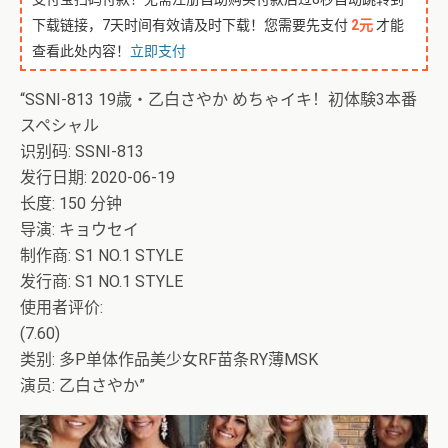
下载链接，7天时间有效请及时下载！您需要先支付
2元
才能
查看此处内容！
立即支付
“SSNI-813 19歳・乙白さやか めちゃイキ！初体験3本番
スペシャル
识别码: SSNI-813
发行日期: 2020-06-19
长度: 150 分钟
导演: キョウセイ
制作商: S1 NO.1 STYLE
发行商: S1 NO.1 STYLE
使用者评价:
(7.60)
类别: 多P单体作品美少女RF苗条RY薄MSK
演员: 乙白さやか”