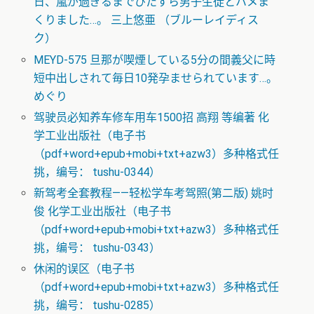
日、嵐が過ぎるまでひたすら男子生徒とハメま
くりました…。 三上悠亜 （ブルーレイディス
ク）
MEYD-575 旦那が喫煙している5分の間義父に時
短中出しされて毎日10発孕ませられています…。
めぐり
驾驶员必知养车修车用车1500招 高翔 等编著 化
学工业出版社（电子书
（pdf+word+epub+mobi+txt+azw3）多种格式任
挑，编号： tushu-0344）
新驾考全套教程——轻松学车考驾照(第二版) 姚时
俊 化学工业出版社（电子书
（pdf+word+epub+mobi+txt+azw3）多种格式任
挑，编号： tushu-0343）
休闲的误区（电子书
（pdf+word+epub+mobi+txt+azw3）多种格式任
挑，编号： tushu-0285）