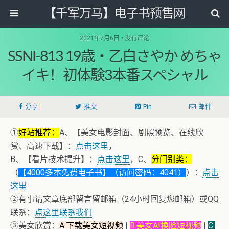
【千军万马】电子书预售网
2021年7月6日 • 没有评论
SSNI-813 19歳・乙白さやか めちゃ
イキ！初体験3本番スペシャル
分享
推文
Pin
邮件
①
好站推荐：
A、【美女电影封面、剧照预览、在线欣
赏、高速下载】：
点击这里
，
B、【看片技术提升】：
点击这里
，C、
分门别类：
（
【4000多本免费电子书】（访问密码：4041）
）：
点击
这里
②有事请文章底部留言留邮箱（24小时回复您邮箱）或QQ
联系：
点这里联系我们
③美女欣赏：
A.下载美女短视频
|
B.美女AI换脸短视频
|
C.