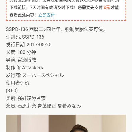
下载链接，7天时间有效请及时下载！您需要先支付
2元
才能
查看此处内容！
立即支付
SSPD-136 西暦二○四七年、強制受胎法案可決。
识别码: SSPD-136
发行日期: 2017-05-25
长度: 180 分钟
导演: 宮瀬博教
制作商: Attackers
发行商: スーパースペシャル
使用者评价:
(8.60)
类别: 强奸凌辱监禁
演员: 石原莉奈 青葉優香 夏希みなみ