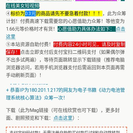
在线美女短视频
;
④
标价为
0.3元
的商品请先不要急着付款！！！
，此为众筹
计划！付费高速下载需要您的心愿值助力众筹！等他变为
1.66元等价格时才有货！
心愿值助力具体办法如下：
点击
这里
⑤本站资源自助付费！
付费内容24小时可见，请及时复制
保存！
点击立即支付后支付宝扫二维码支付（如果偶尔弹
不出多试两遍），等待页面跳转显示下载链接（推荐电脑
浏览器访问，若用手机浏览器支付后需返回到本页面再需
手动刷新页面）！
+ 美女电影高清预览
+ 恭喜IP为180.201.1.217的网友为电子书籍《动力电池管
理系统核心算法》众筹一次！
下载（此为Mag链接（可在线欣赏也可下载），更多封
面、剧照预览和下载：
点击这里
）：
支付宝扫码付款！无需注册自助购买付款后过8秒自动跳转到