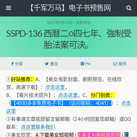
【千军万马】电子书预售网
2021年9月10日 • 没有评论
SSPD-136 西暦二○四七年、強制受
胎法案可決。
分享
推文
Pin
邮件
①
好站推荐：
A、【美女电影封面、剧照预览、在线欣
赏、高速下载】：
点击这里
，
B、【看片技术提升】：
点击这里
，C、
分门别类：
（
【4000多本免费电子书】（访问密码：4041）
）：
点击
这里
②有事请文章底部留言留邮箱（24小时回复您邮箱）或QQ
联系：
点这里联系我们
③美女欣赏：
A.下载美女短视频
|
B.美女AI换脸短视频
|
C.