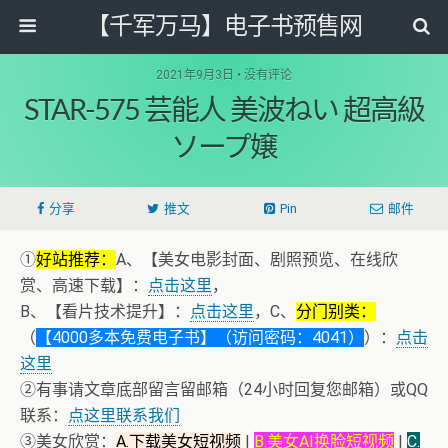
【千军万马】电子书预售网
2021年9月3日 • 没有评论
STAR-575 芸能人 美波ねい 超高級
ソープ嬢
分享
推文
Pin
邮件
①
好站推荐：
A、【美女电影封面、剧照预览、在线欣
赏、高速下载】：
点击这里
，
B、【看片技术提升】：
点击这里
，C、
分门别类：
（
【4000多本免费电子书】（访问密码：4041）
）：
点击
这里
②有事请文章底部留言留邮箱（24小时回复您邮箱）或QQ
联系：
点这里联系我们
③美女欣赏：
A.下载美女短视频
|
B.美女AI换脸短视频
|
C.