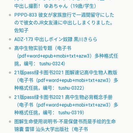
中出し撮影！ ゆあちゃん（19歳/学生）
PPPD-833 彼女が家族旅行で一週間留守にした
ので彼女のJR女友達に中出ししまくりました。
佐知子
ADZ-173 中出しボイン奴隷 黒川きらら
高中生物实验专题（电子书
（pdf+word+epub+mobi+txt+azw3）多种格式任
挑，编号： tushu-0324）
21版pass绿卡图书2021 图解速记高中生物人教版
（电子书（pdf+word+epub+mobi+txt+azw3）多
种格式任挑，编号： tushu-0322）
21版pass绿卡图书2021 高中生物必背概念手册
（电子书（pdf+word+epub+mobi+txt+azw3）多
种格式任挑，编号： tushu-0319）
图解生命使用说明书-不是保健书而是手绘的生命
锦囊 雷铎 汕头大学出版社（电子书