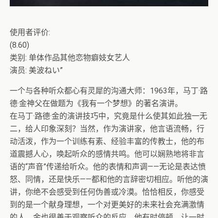
使用者评价:
(8.60)
类别: 单体作品其他恋物癖妓女艺人
演员: 美波ねい”
一个与各种听众都心有灵犀的沟通大师：1963年，马丁·路
德·金神父在做题为《我有一个梦想》的著名演讲。
在马丁·路德·金的演讲技巧中，究竟是什么使其如此独一无
二，给人印象深刻？
当然，作为演讲家，他言语流畅，行
动活泼，作为一个训练有素、经验丰富的传教士，他的布
道震撼人心，唤起听众的感情共鸣。他可以娴熟地将非言
语的“声音”传递给听众。他的表情和声调——无论是表达愤
怒、同情，还是快乐——都和他的言辞密切相应。听他的演
讲，你绝不会感受到任何伪善或冷漠。恰恰相反，你感受
到的是一个献身理想，一个对更美好的未来社会充满激情
的人。金也很善于观察听众的反应。他有时停顿，让一时