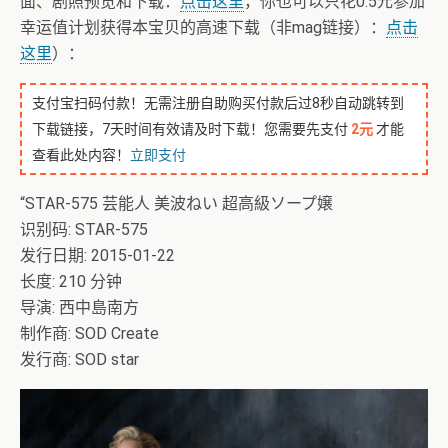
面、剧照预览和下载：
点击这里
，你也可以只花0.5元参加
幸运值计划获得本宝贝的高速下载（非mag链接）：
点击
这里
）：
支付宝扫码付款！无需注册自助购买付款后过8秒自动跳转到
下载链接，7天时间有效请及时下载！您需要先支付
2元
才能
查看此处内容！
立即支付
“STAR-575 芸能人 美波ねい 超高級ソープ嬢
识别码: STAR-575
发行日期: 2015-01-22
长度: 210 分钟
导演: 西中島南方
制作商: SOD Create
发行商: SOD star