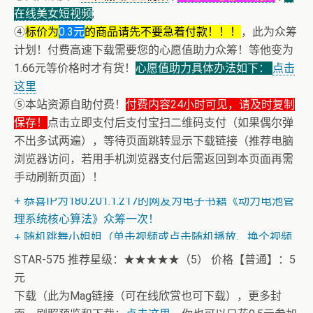
在线美女短视频
;
④
标价为
0.3元
的商品请先不要急着付款！！！
，此为众筹
计划！付费高速下载需要您的心愿值助力众筹！等他变为
1.66元等价格时才有货！
心愿值助力具体办法如下：
点击
这里
⑤本站资源自助付费！
付费内容24小时可见，请及时复制
保存！
点击立即支付后支付宝扫二维码支付（如果偶尔弹
不出多试两遍），等待页面跳转显示下载链接（推荐电脑
浏览器访问，若用手机浏览器支付后需返回到本页面再需
+ AV女神三上悠亚AI换脸小视频
手动刷新页面）！
+ AV女神文化课！近400位AV女优明星故事简介
+ 恭喜IP为180.201.1.217的网友为电子书籍《动力电池管
理系统核心算法》众筹一次！
+ 随机跳舞小姐姐（单击视频或点击随机播放、换个视频
开始欣赏）
STAR-575 推荐星级：★★★★★（5） 价格【普通】：5
元
下载（此为Mag链接（可在线欣赏也可下载），更多封