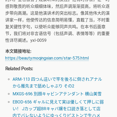
感到敬畏的听众细细体味，然后声调渐渐提高，将听众逐
步带向高潮。这是他演讲术的突出标志。像其他伟大的演
讲家一样，他使传达的信息简明易懂，直截了当，不时重
复关键性字句，以使听众能够同声共鸣。在本书后面章
节，我们将对非言语信号（包括声调、表情等等）的重要
性详尽阐述。yxl-0059
本文链接地址:
https://beauty.moqingxian.com/star-575.html
Related Posts:
ARM-113 四つん這いで竿を後ろに倒されアナル
から雁先まで舐めしゃぶり その2
MXGS-696 別顔キャビンアテンダント 横山美雪
EBOD-656 ギャルに見えて実は優しくて押しに弱
い！ Jカップ超BRキャバ嬢を口説き落として店
内でバレないようにゆっくりピストンで生ハメ