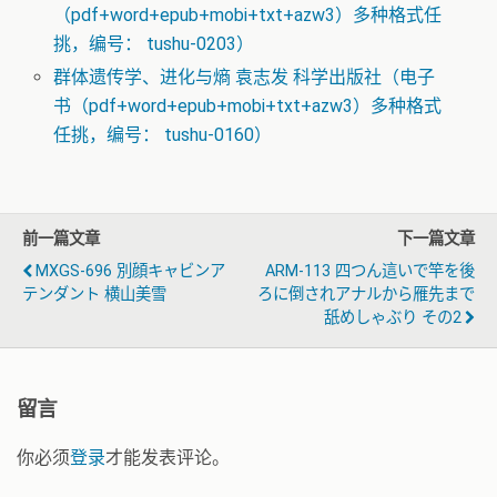
（pdf+word+epub+mobi+txt+azw3）多种格式任
挑，编号： tushu-0203）
群体遗传学、进化与熵 袁志发 科学出版社（电子
书（pdf+word+epub+mobi+txt+azw3）多种格式
任挑，编号： tushu-0160）
前一篇文章
下一篇文章
MXGS-696 別顔キャビンア
ARM-113 四つん這いで竿を後
テンダント 横山美雪
ろに倒されアナルから雁先まで
舐めしゃぶり その2
留言
你必须
登录
才能发表评论。