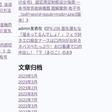
计全书》 超实用定制柜设计指南 一
书】谈谈
本书攻克收纳难题 图解案例 电子书
习方法
（pdf+word+epub+mobi+azw3版
本）
》
离金融危
admin
发表在《
IPX-236 亜矢瀬もな
] 安东
「溜まってるんでしょ？」フェラ好
きエロ痴女ナースは口内SJがお好き
业内部控
ネバスペたっぷり！お口看護で口内
）》企
中出し！「下（ま○こ）のお
》
具书
文章归档
2023年5月
2023年3月
2023年2月
2022年8月
2022年7月
2022年3月