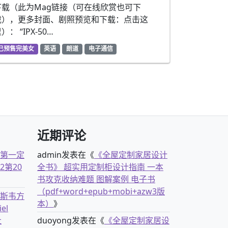
下载（此为Mag链接（可在线欣赏也可下
载），更多封面、剧照预览和下载：点击这
）： “IPX-50…
已预售完美女
英语
朗道
电子通信
近期评论
古第一定
admin
发表在《
《全屋定制家居设计
2第20
全书》 超实用定制柜设计指南 一本
书攻克收纳难题 图解案例 电子书
（pdf+word+epub+mobi+azw3版
克斯韦方
本）
》
el
社
duoyong
发表在《
《全屋定制家居设