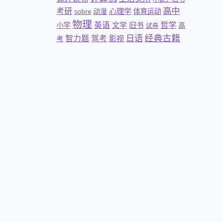
高中
考研
心理学
动漫
体育运动
sobre
物理
英语
哲学
文学
旧书
小学
高
试卷
日语
经典古籍
智力题
驾考
影视
考