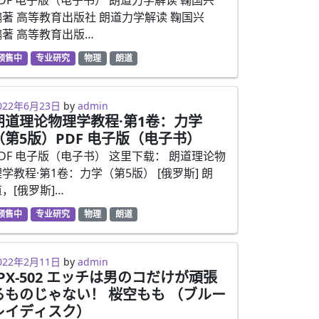
编著 高等教育出版社 朗道力学解读 鞠国兴
编著 高等教育出版…
预售中
专业研究
物理
朗道
021年7月16日
022年6月23日
by
admin
朗道理论物理学教程·第1卷：力学
（第5版）PDF 电子版（电子书）
PDF 电子版（电子书） 这里下载： 朗道理论物
学教程·第1卷：力学（第5版） [俄罗斯] 朗
，[俄罗斯]…
预售中
专业研究
物理
朗道
021年7月6日
022年2月11日
by
admin
IPX-502 エッチは男のコだけが頑張
るものじゃない！ 桜空もも （ブルー
レイディスク）