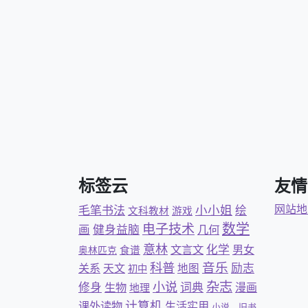
标签云
友情
小小姐
网站地
毛笔书法
绘
文科教材
游戏
数学
电子技术
画
健身益脑
几何
意林
文言文
化学
男女
食谱
奥林匹克
科普
音乐
励志
关系
天文
地图
初中
杂志
小说
修身
词典
生物
漫画
地理
计算机
课外读物
生活实用
小说，旧书