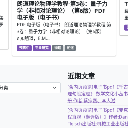
朗道理论物理学教程·第3卷：量子力
学（非相对论理论）（第6版）PDF
电子版（电子书）
第
里
罗
PDF 电子版（电子书） 朗道理论物理学教程·第
3卷：量子力学（非相对论理论）（第6版）
л.д.朗道，E.M…
预售中
专业研究
物理
朗道
近期文章
[含内页预览]电子书pdf《千
理勾股定理》 数学文化小丛书
册 作者:蔡宗熹、李大潜
[含内页预览]电子书pdf《麦
程直观（翻译版）》作者:Dani
Fleisch出版社:机械工业出版