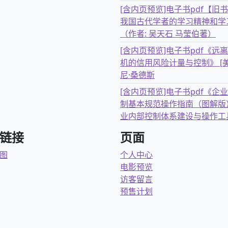
[含内页预览]电子书pdf【旧
我国古代学者的学习精神和学
（作者: 吴天石 马莹伯著）
[含内页预览]电子书pdf《远
机的信用风险计量与控制》 [美
尼·桑德斯
[含内页预览]电子书pdf《企
制基本规范操作指南（图解版
业内部控制体系建设与操作工
链接
页面
图
个人中心
电影预览
访客留言
预售计划