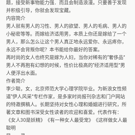
题，接受新事物能力强．而且会制造浪漫。只要善于发现
并积极引导，你就会发现宝藏。
内容简介
男人就有男人的习性、男人的欲望、男人的毛病、男人的
小秘密等等。而嫁给济适用男，本质上你还是嫁给了一个
男人，那么怎么让这个男人真正地永远爱你、永远疼你，
永远不会背叛你呢？本书能给你最好的答案。
再时尚的女人也终究是嫁为人妇，当你对稀有的“奢侈品”
男人不再抱有幻想的时候，性价比极高的“经济适用型”男
人便浮出水面。
作者简介
李少聪，女，北京师范大学心理学院毕业。为新浪女性频
道“伊人风采”专栏作家，是多家时尚报刊杂志和门户网站
的特邀撰稿人。长期坚持对女性心理和婚姻进行研究，所
著文章和图书深受女性读者的欢迎和喜爱。代表作有：
《女人30是妖精》《有一种女人最受宠》《这样做女人最
聪明