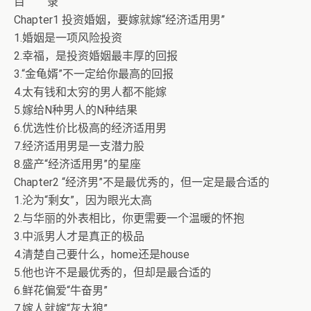
目 录
Chapter1 投资婚姻，要嫁就嫁“经济适用男”
1.婚姻是一项风险投资
2.幸福，是投资婚姻最丰厚的回报
3.“金龟婿”不一定给你最高的回报
4.太有钱和太穷的男人都不能嫁
5.嫁给N种男人的N种结果
6.优选性价比极高的经济适用男
7.经济适用男是一支潜力股
8.盛产“经济适用男”的星座
Chapter2 “经济男”不是最优秀的，但一定是最合适的
1.沦为“剩女”，因为眼光太高
2.与华丽的外表相比，你更需要一个温暖的怀抱
3.中派男人才是真正的极品
4.清楚自己要什么，home还是house
5.他也许不是最优秀的，但却是最合适的
6.鲜花偏爱“牛奋男”
7.嫁人就嫁“灰太狼”