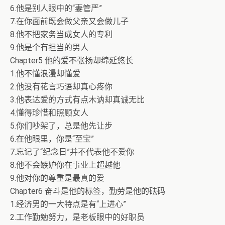
6.他是别人眼中的“妻管严”
7.在你面前既会做父亲又会做儿子
8.他不把家务当成女人的专利
9.他是个有担当的男人
Chapter5 他的爱不张扬却绵延悠长
1.他不懂浪漫却懂爱
2.他没有花言巧语却真心疼你
3.他表达爱的方式有点木讷却真诚无比
4.懂得珍惜和照顾女人
5.你们吵架了，总是他先让步
6.在他眼里，你是“至宝”
7.忘记了“纪念日”并不代表他不爱你
8.他不会嫉妒你在事业上超越他
9.他对你的尊重是最真的爱
Chapter6 奋斗是他的标签，勤劳是他的砝码
1.经济男的一大特点是有“上进心”
2.工作勤勉努力，是老板眼中的好职员