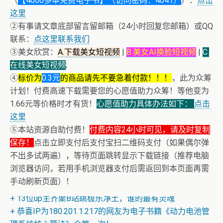
（
【4000多本免费电子书】（访问密码：4041）
）：
点击
这里
②有事请文章底部留言留邮箱（24小时回复您邮箱）或QQ
联系：
点这里联系我们
③美女欣赏：
A.下载美女短视频
|
B.美女AI换脸短视频
|
C.
在线美女短视频
;
④
标价为
0.3元
的商品请先不要急着付款！！！
，此为众筹
计划！付费高速下载需要您的心愿值助力众筹！等他变为
1.66元等价格时才有货！
心愿值助力具体办法如下：
点击
这里
⑤本站资源自助付费！
付费内容24小时可见，请及时复制
保存！
点击立即支付后支付宝扫二维码支付（如果偶尔弹
不出多试两遍），等待页面跳转显示下载链接（推荐电脑
浏览器访问，若用手机浏览器支付后需返回到本页面再需
+ 恭喜IP为180.201.1.217的网友为电子书籍《动力电池管
手动刷新页面）！
理系统核心算法》众筹一次！
+ 13位up主齐聚B站跳极乐净土，谁的最有灵魂
+ 恭喜IP为180.201.1.217的网友为电子书籍《动力电池管