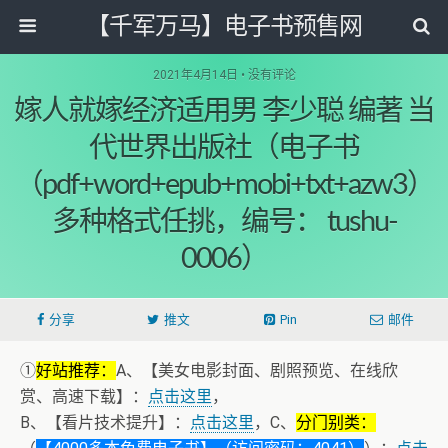
【千军万马】电子书预售网
2021年4月14日 • 没有评论
嫁人就嫁经济适用男 李少聪 编著 当
代世界出版社（电子书
（pdf+word+epub+mobi+txt+azw3）
多种格式任挑，编号： tushu-
0006）
分享
推文
Pin
邮件
①
好站推荐：
A、【美女电影封面、剧照预览、在线欣
赏、高速下载】：
点击这里
，
B、【看片技术提升】：
点击这里
，C、
分门别类：