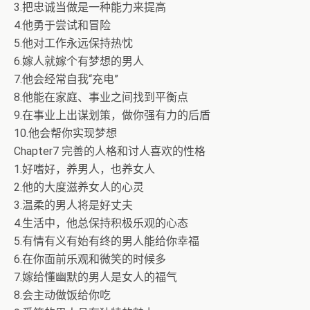
3.把忠诚当做是一种能力来提高
4.他勇于尝试和冒险
5.他对工作永远保持热忱
6.嫁人就嫁个有梦想的男人
7.他会经常自我“充电”
8.他能在家庭、事业之间找到平衡点
9.在事业上出谋划策，做你强有力的后盾
10.他会帮你实现梦想
Chapter7 完善的人格和讨人喜欢的性格
1.好嗜好，养男人，也养女人
2.他的大度滋养女人的心灵
3.温柔的男人将是好丈夫
4.生活中，他总保持积极乐观的心态
5.有情有义有始有终的男人能给你幸福
6.在你面前乐观和微笑的时候多
7.嫁给懂幽默的男人是女人的福气
8.会主动做饭给你吃