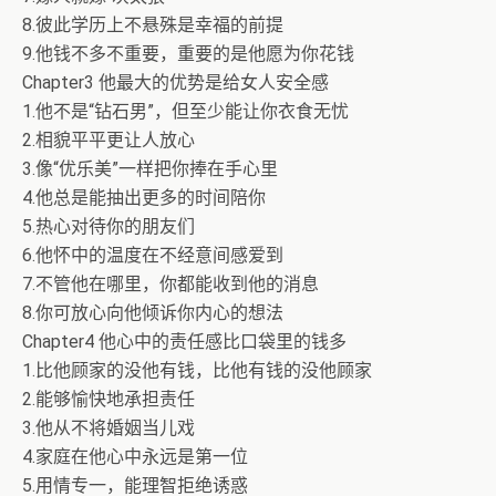
8.彼此学历上不悬殊是幸福的前提
9.他钱不多不重要，重要的是他愿为你花钱
Chapter3 他最大的优势是给女人安全感
1.他不是“钻石男”，但至少能让你衣食无忧
2.相貌平平更让人放心
3.像“优乐美”一样把你捧在手心里
4.他总是能抽出更多的时间陪你
5.热心对待你的朋友们
6.他怀中的温度在不经意间感爱到
7.不管他在哪里，你都能收到他的消息
8.你可放心向他倾诉你内心的想法
Chapter4 他心中的责任感比口袋里的钱多
1.比他顾家的没他有钱，比他有钱的没他顾家
2.能够愉快地承担责任
3.他从不将婚姻当儿戏
4.家庭在他心中永远是第一位
5.用情专一，能理智拒绝诱惑