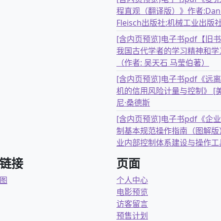
程直观（翻译版）》作者:Dani
Fleisch出版社:机械工业出版
[含内页预览]电子书pdf【旧
我国古代学者的学习精神和学
（作者: 吴天石 马莹伯著）
[含内页预览]电子书pdf《远
机的信用风险计量与控制》 [美
尼·桑德斯
[含内页预览]电子书pdf《企
制基本规范操作指南（图解版
业内部控制体系建设与操作工
链接
页面
图
个人中心
电影预览
访客留言
预售计划