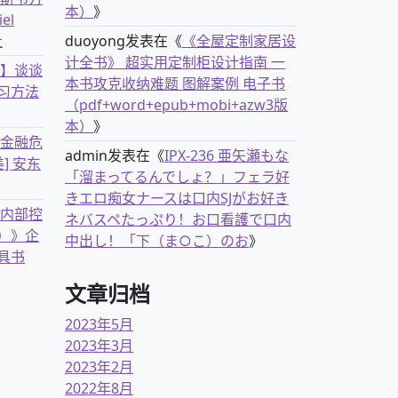
本）
》
el
社
duoyong
发表在《
《全屋定制家居设
计全书》 超实用定制柜设计指南 一
书】谈谈
本书攻克收纳难题 图解案例 电子书
习方法
（pdf+word+epub+mobi+azw3版
本）
》
离金融危
admin
发表在《
IPX-236 亜矢瀬もな
] 安东
「溜まってるんでしょ？」フェラ好
きエロ痴女ナースは口内SJがお好き
业内部控
ネバスペたっぷり！お口看護で口内
）》企
中出し！「下（ま○こ）のお
》
具书
文章归档
2023年5月
2023年3月
2023年2月
2022年8月