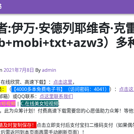
书
:伊万·安德列耶维奇·克
pub+mobi+txt+azw
）
2021年1月13日
n
2021年7月8日
By
admin
、在线欣赏、高速下载】：
点击这里
，
类：
（
【4000多本免费电子书】（访问密码：4041）
）：
点击这
邮箱）或QQ联系：
点这里联系我们
换脸短视频
|
C.在线美女短视频
;
，此为众筹计划！付费高速下载需要您的心愿值助力众筹！等他变
请及时复制保存！
点击立即支付后支付宝扫二维码支付（如果偶
付后需返回到本页面再需手动刷新页面）！