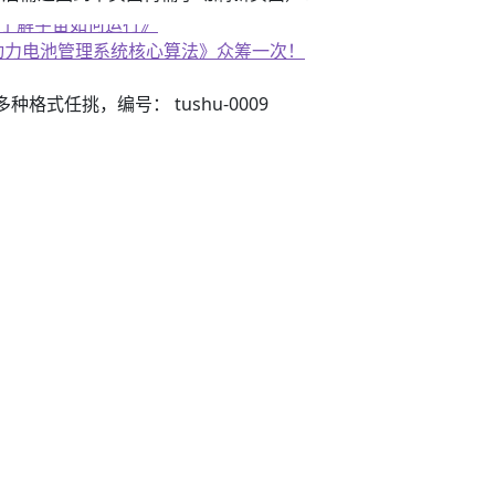
《了解宇宙如何运行》
子书籍《动力电池管理系统核心算法》众筹一次！
3）多种格式任挑，编号： tushu-0009