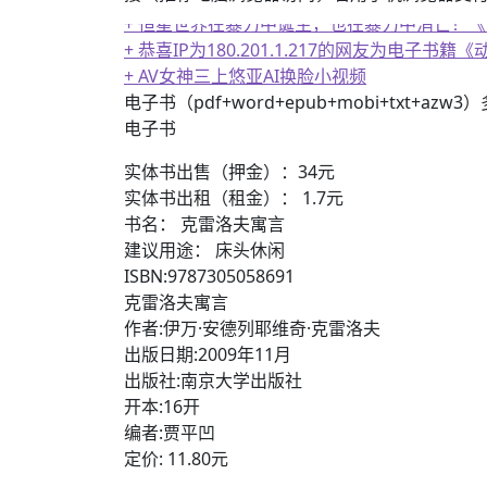
+ 恒星世界在暴力中诞生，也在暴力中消亡！
+ 恭喜IP为180.201.1.217的网友为电
+ AV女神三上悠亚AI换脸小视频
电子书（pdf+word+epub+mobi+txt+azw
电子书
实体书出售（押金）：34元
实体书出租（租金）： 1.7元
书名： 克雷洛夫寓言
建议用途： 床头休闲
ISBN:9787305058691
克雷洛夫寓言
作者:伊万·安德列耶维奇·克雷洛夫
出版日期:2009年11月
出版社:南京大学出版社
开本:16开
编者:贾平凹
定价: 11.80元