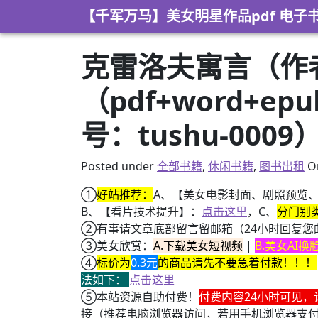
Skip to content
【千军万马】美女明星作品pdf 电子
克雷洛夫寓言（作者
（pdf+word+e
号：tushu-0009
Posted under
全部书籍
,
休闲书籍
,
图书出租
O
①
好站推荐：
A、【美女电影封面、剧照预览
B、【看片技术提升】：
点击这里
，C、
分门别
②有事请文章底部留言留邮箱（24小时回复您
③美女欣赏：
A.下载美女短视频
|
B.美女AI
④
标价为
0.3元
的商品请先不要急着付款！！！
法如下：
点击这里
⑤本站资源自助付费！
付费内容24小时可见，
接（推荐电脑浏览器访问，若用手机浏览器支