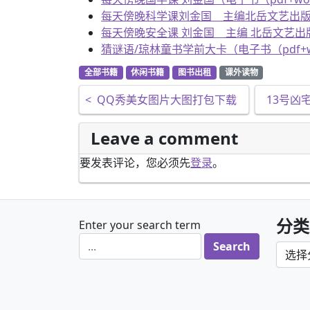
每天傍晚科学课刘金国 主编北岳文艺出版社（电子书
每天傍晚安全课 刘金国 主编 北岳文艺出版社（电
猜谜语/琼林童书学前大卡（电子书（pdf+word
全部书籍
休闲书籍
图书出租
课外读物
文章导航
<
QQ秀美女图片大图打包下载
13号凶宅
Leave a comment
要发表评论，您必须先
登录
。
分类
Enter your search term
分类