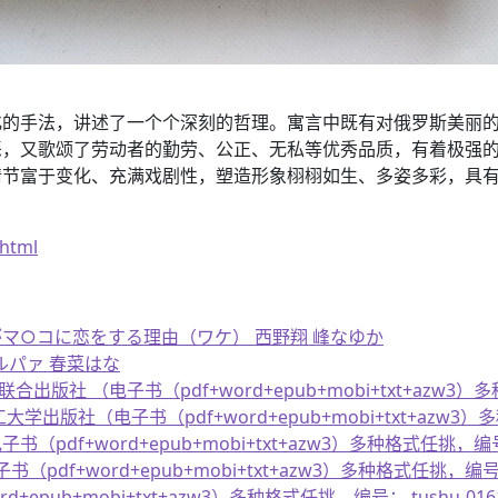
化的手法，讲述了一个个深刻的哲理。寓言中既有对俄罗斯美丽
恶，又歌颂了劳动者的勤劳、公正、无私等优秀品质，有着极强
情节富于变化、充满戏剧性，塑造形象栩栩如生、多姿多彩，具
.html
○コがマ○コに恋をする理由（ワケ） 西野翔 峰なゆか
ヘルパァ 春菜はな
版社 （电子书（pdf+word+epub+mobi+txt+azw3）多
社（电子书（pdf+word+epub+mobi+txt+azw3）多种
f+word+epub+mobi+txt+azw3）多种格式任挑，编号： 
f+word+epub+mobi+txt+azw3）多种格式任挑，编号： 
epub+mobi+txt+azw3）多种格式任挑，编号： tushu-016