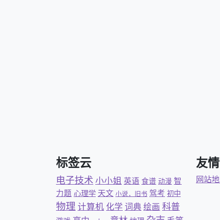
标签云
友情
电子技术
网站地
小小姐
英语
智
食谱
动漫
力题
天文
驾考
心理学
初中
小说，旧书
物理
科普
计算机
化学
词典
绘画
杂志
意林