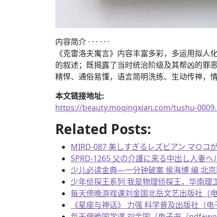
内容简介 · · · · · ·
《克雷洛夫寓言》内容丰富多彩，多运用拟人
的叙述；既揭露了当时统治阶级及其帮凶的罪
精悍、通俗易懂，语言简明洗练、生动传神，
本文链接地址:
https://beauty.moqingxian.com/tushu-0009
Related Posts:
MIRD-087 美しすぎるレズビアン マ
SPRD-1265 父の介護に来る中出し人妻
少儿必读金典—一分钟破案 侯海博 编 北京联合出
少年侦探王系列 我是物理侦探王，华南理工大学出版
每天傍晚游戏课刘金国北岳文艺出版社（电子书（pd
《星座与神话》 力强 科学普及出版社（电子书（pd
每天傍晚国学课 刘金国（电子书（pdf+word+