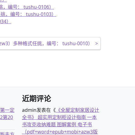
编号： tushu-0106）
，编号： tushu-0103）
034）
azw3）多种格式任挑，编号： tushu-0010）
>
近期评论
古第一定
admin
发表在《
《全屋定制家居设计
2第20
全书》 超实用定制柜设计指南 一本
书攻克收纳难题 图解案例 电子书
（pdf+word+epub+mobi+azw3版
克斯韦方