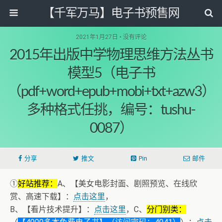
【千军万马】电子书预售网
2021年1月27日 • 没有评论
2015年出版中学物理思维方法丛书
模型5（电子书
（pdf+word+epub+mobi+txt+azw3）
多种格式任挑，编号：tushu-
0087）
分享
推文
Pin
邮件
①
好站推荐：
A、【美女电影封面、剧照预览、在线欣
赏、高速下载】：
点击这里
，
B、【看片技术提升】：
点击这里
，C、
分门别类：