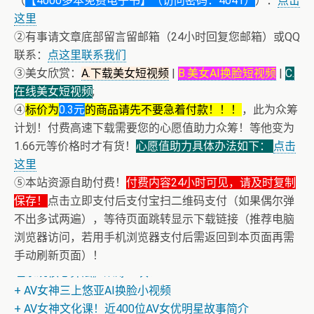
（
【4000多本免费电子书】（访问密码：4041）
）：
点击
这里
②有事请文章底部留言留邮箱（24小时回复您邮箱）或QQ
联系：
点这里联系我们
③美女欣赏：
A.下载美女短视频
|
B.美女AI换脸短视频
|
C.
在线美女短视频
;
④
标价为
0.3元
的商品请先不要急着付款！！！
，此为众筹
计划！付费高速下载需要您的心愿值助力众筹！等他变为
1.66元等价格时才有货！
心愿值助力具体办法如下：
点击
这里
⑤本站资源自助付费！
付费内容24小时可见，请及时复制
保存！
点击立即支付后支付宝扫二维码支付（如果偶尔弹
不出多试两遍），等待页面跳转显示下载链接（推荐电脑
浏览器访问，若用手机浏览器支付后需返回到本页面再需
+ 恭喜IP为180.201.1.217的网友为电子书籍《动力电池管
手动刷新页面）！
理系统核心算法》众筹一次！
+ AV女神三上悠亚AI换脸小视频
+ AV女神文化课！近400位AV女优明星故事简介