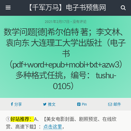
【千军万马】电子书预售网
2021年2月17日 • 没有评论
数学问题[德]希尔伯特 著；李文林、
袁向东 大连理工大学出版社（电子
书
（pdf+word+epub+mobi+txt+azw3）
多种格式任挑，编号： tushu-
0105）
分享
推文
Pin
邮件
①
好站推荐：
A、【美女电影封面、剧照预览、在线欣
赏、高速下载】：
点击这里
，