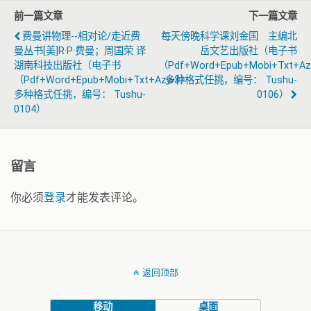
前一篇文章
下一篇文章
费曼讲物理--相对论/走近费
每天傍晚科学课刘金国 主编北
曼丛书[美]R·P·费曼；周国荣 译
岳文艺出版社（电子书
湖南科技出版社（电子书
（pdf+word+epub+mobi+txt+a
（pdf+word+epub+mobi+txt+azw3）
多种格式任挑，编号： Tushu-
多种格式任挑，编号： Tushu-
0106）
0104）
留言
你必须
登录
才能发表评论。
返回顶部
移动
桌面