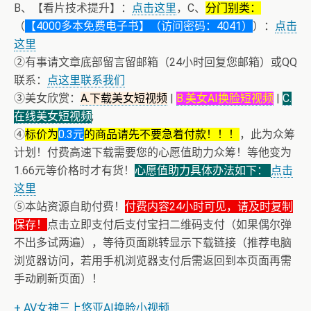
B、【看片技术提升】：
点击这里
，C、
分门别类：
（
【4000多本免费电子书】（访问密码：4041）
）：
点击
这里
②有事请文章底部留言留邮箱（24小时回复您邮箱）或QQ
联系：
点这里联系我们
③美女欣赏：
A.下载美女短视频
|
B.美女AI换脸短视频
|
C.
在线美女短视频
;
④
标价为
0.3元
的商品请先不要急着付款！！！
，此为众筹
计划！付费高速下载需要您的心愿值助力众筹！等他变为
1.66元等价格时才有货！
心愿值助力具体办法如下：
点击
这里
⑤本站资源自助付费！
付费内容24小时可见，请及时复制
保存！
点击立即支付后支付宝扫二维码支付（如果偶尔弹
不出多试两遍），等待页面跳转显示下载链接（推荐电脑
浏览器访问，若用手机浏览器支付后需返回到本页面再需
手动刷新页面）！
+ AV女神三上悠亚AI换脸小视频
+ AV女神文化课！近400位AV女优明星故事简介