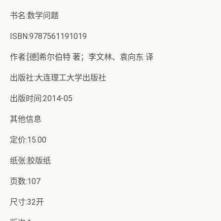
书名:数学问题
ISBN:9787561191019
作者:[德]希尔伯特 著；李文林、袁向东 译
出版社:大连理工大学出版社
出版时间:2014-05
其他信息
定价:15.00
纸张:胶版纸
页数:107
尺寸:32开