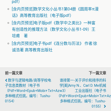
pdf）
[含内页预览]数学文化小丛书1第04册《圆周率π漫
话》高等教育出版社（电子版pdf）
[含内页预览]电子版pdf《数学中之类比》一种富
有创造性的推理方法（数学文化小丛书1-09）王
培甫 著
[含内页预览]电子书pdf《连分数与历法》 作者:徐
诚浩著 高等教育出版社
前一篇文章
下一篇文章
数字与逻辑电路/高等学校电
谁排第一-关于评价和排序的科
子信息类教材（电子书
学[美]Amy N.、Carl D. Me机械
（pdf+word+epub+mobi+txt+azw3）
工业出版社（电子书
多种格式任挑，编号：tushu-
（pdf+word+epub+mobi+txt+a
0154）
多种格式任挑，编号：tushu-
0155）