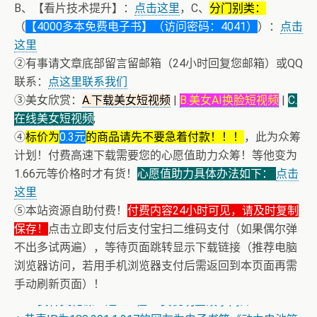
B、【看片技术提升】：
点击这里
，C、
分门别类：
（
【4000多本免费电子书】（访问密码：4041）
）：
点击
这里
②有事请文章底部留言留邮箱（24小时回复您邮箱）或QQ
联系：
点这里联系我们
③美女欣赏：
A.下载美女短视频
|
B.美女AI换脸短视频
|
C.
在线美女短视频
;
④
标价为
0.3元
的商品请先不要急着付款！！！
，此为众筹
计划！付费高速下载需要您的心愿值助力众筹！等他变为
1.66元等价格时才有货！
心愿值助力具体办法如下：
点击
这里
⑤本站资源自助付费！
付费内容24小时可见，请及时复制
保存！
点击立即支付后支付宝扫二维码支付（如果偶尔弹
不出多试两遍），等待页面跳转显示下载链接（推荐电脑
浏览器访问，若用手机浏览器支付后需返回到本页面再需
+ AV女神三上悠亚AI换脸小视频
手动刷新页面）！
+ AV女神文化课！近400位AV女优明星故事简介