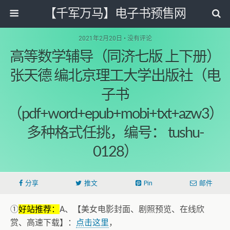
【千军万马】电子书预售网
2021年2月20日 • 没有评论
高等数学辅导（同济七版 上下册）
张天德 编北京理工大学出版社（电
子书
（pdf+word+epub+mobi+txt+azw3）
多种格式任挑，编号： tushu-
0128）
分享
推文
Pin
邮件
①
好站推荐：
A、【美女电影封面、剧照预览、在线欣
赏、高速下载】：
点击这里
，