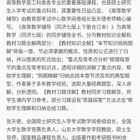
高等数学是工科类各专业的重要基础课程，也是硕士研究
生入学考试的重点科目，其重要性日益凸显，《高等数学
辅导》由教育部考试中心数学阅卷组长张天德老师精心编
写。《高等数学辅导（同济七版上下册合订本）》为高等
数学（同济七版）的同步辅导全书，分为教材知识全解和
教材习题全解两部分：【教材知识全解】“本节知识结构图
解”将每一章、节必须掌握的概念、性质和公式进行了归
纳，并以图表的形式给出；“重点及常考点分析”梳理每章
节的重点及常考知识点，透彻详细的讲解了重点内容，帮
助学生理解；“例题精解”归纳总结本章节涉及到的典型题
型，作者基于多年教学经验，选取大量经典题型，深入讲
解，分析透彻。【教材习题详解】教材同步习题解答，供
学生课内学习参考。部分习题设有“思路探索”“方法点击”帮
助学生理解和归纳总结习题。…
张天德，全国硕士研究生入学考试数学阅卷组组长，全国
大学生数学竞赛负责人，山东大学数学学院教授，硕士生
导师，国家精品课程负责人。出版著作和考研图书80余