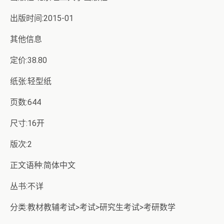
出版时间:2015-01
其他信息
定价:38.80
纸张:轻型纸
页数:644
尺寸:16开
版次:2
正文语种:简体中文
丛书:不详
分类:教材教辅考试>考试>研究生考试>考研数学