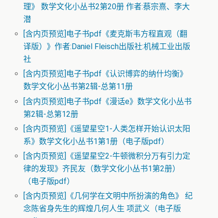
理》 数学文化小丛书2第20册 作者:蔡宗熹、李大
潜
[含内页预览]电子书pdf《麦克斯韦方程直观（翻
译版）》作者:Daniel Fleisch出版社:机械工业出版
社
[含内页预览]电子书pdf《认识博弈的纳什均衡》
数学文化小丛书第2辑-总第11册
[含内页预览]电子书pdf《漫话e》数学文化小丛书
第2辑-总第12册
[含内页预览]《遥望星空1-人类怎样开始认识太阳
系》数学文化小丛书1第1册（电子版pdf）
[含内页预览]《遥望星空2-牛顿微积分万有引力定
律的发现》齐民友（数学文化小丛书1第2册）
（电子版pdf）
[含内页预览]《几何学在文明中所扮演的角色》 纪
念陈省身先生的辉煌几何人生 项武义（电子版