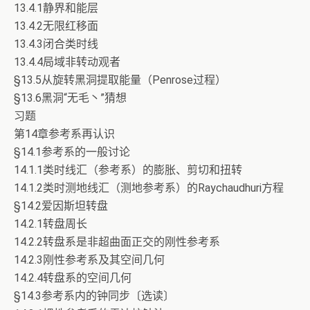
13.4.1静界和能层
13.4.2无限红移面
13.4.3闭合类时线
13.4.4局域非转动观者
§13.5从旋转黑洞提取能量（Penrose过程）
§13.6黑洞“无毛丶”猜想
习题
第14章参考系再认识
§14.1参考系的一般讨论
14.1.1类时线汇（参考系）的膨胀、剪切和扭转
14.1.2类时测地线汇（测地参考系）的Raychaudhuri方程
§14.2爱因斯坦转盘
14.2.1转盘周长
14.2.2转盘系是非超曲面正交的刚性参考系
14.2.3刚性参考系及其空间几何
14.2.4转盘系的空间几何
§14.3参考系内的钟同步〔选读〕