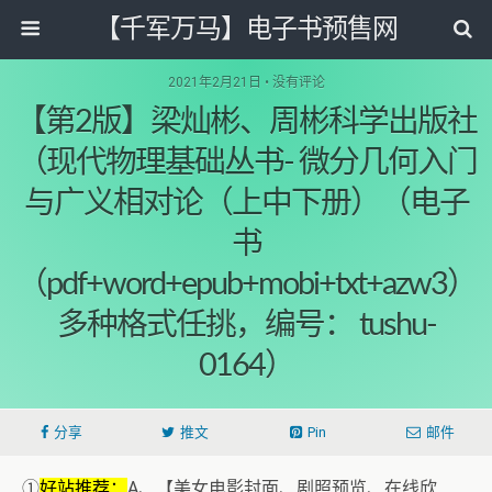
【千军万马】电子书预售网
2021年2月21日 • 没有评论
【第2版】梁灿彬、周彬科学出版社
（现代物理基础丛书- 微分几何入门
与广义相对论（上中下册）（电子
书
（pdf+word+epub+mobi+txt+azw3）
多种格式任挑，编号： tushu-
0164）
分享
推文
Pin
邮件
①
好站推荐：
A、【美女电影封面、剧照预览、在线欣