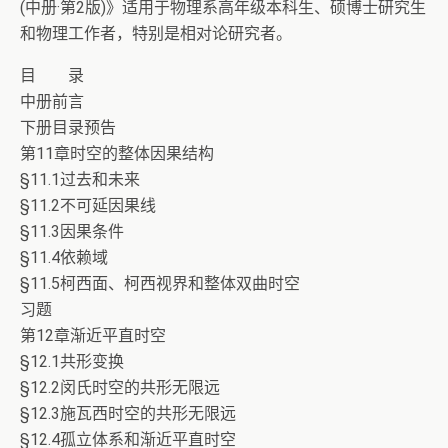
(中册·第2版)》适用于物理系高年级本科生、硕博士研究生
和物理工作者，特别是相对论研究者。
目 录
中册前言
下册目录预告
第11章时空的整体因果结构
§11.1过去和未来
§11.2不可延因果线
§11.3因果条件
§11.4依赖域
§11.5柯西面、柯西视界和整体双曲时空
习题
第12章渐近平直时空
§12.1共形变换
§12.2闵氏时空的共形无限远
§12.3施瓦西时空的共形无限远
§12.4孤立体系和渐近平直时空