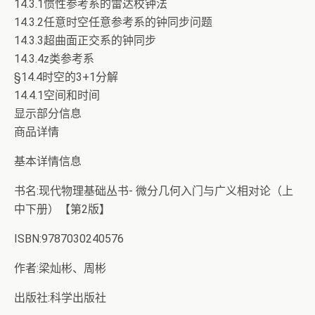
14.3.1惯性参考系的雷达校钟法
14.3.2任意时空任意参考系的钟同步问题
14.3.3超曲面正交系的钟同步
14.3.4z类参考系
§14.4时空的3+1分解
14.4.1空间和时间
显示部分信息
商品详情
基本详情信息
书名:现代物理基础丛书- 微分几何入门与广义相对论（上
中下册）【第2版】
ISBN:9787030240576
作者:梁灿彬、周彬
出版社:科学出版社