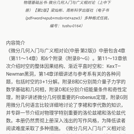
物理基础丛书- 微分几何入门与广义相对论（上中下
册）【第2版】梁灿彬、周彬科学出版社（电子书
（pdf+word+epub+mobi+txt+azw3）多种格式任挑，
编号： tushu-0164）
内容简介
《微分几何入门与广义相对论(中册·第2版)》中册包含4章
（第11～14章）和6个附录（附录B～G）。第11～13章依
次介绍时空的整体因果结构、渐近平直时空和：KexT—
Newman黑洞，第14章详细讲述与参考系有关的各种问
题，包括时空的3+1分解。附录B和C分别简介量子力学的
数学基础和几何相，附录D和E分别介绍能量条件和奇性定
理，附录F讲述微分几何很重要的Frobenius定理，附录G则
用微分几何语言比较详细地讨论了李裙和李代数的知识，
并专辟一节介绍对物理学特别重要的洛伦兹裙和洛伦兹代
数。本册仍然贯彻上册深入浅出的写作风格，为降低读者
阅读难度采取了多种措施。《微分几何入门与广义相对论