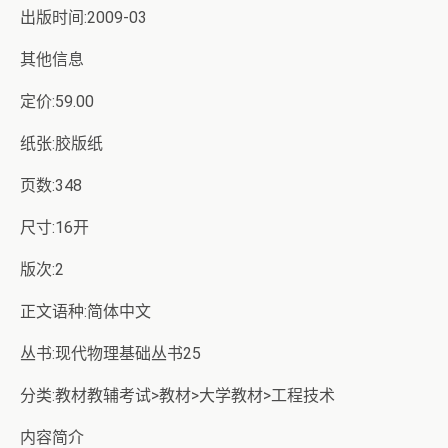
出版时间:2009-03
其他信息
定价:59.00
纸张:胶版纸
页数:348
尺寸:16开
版次:2
正文语种:简体中文
丛书:现代物理基础丛书25
分类:教材教辅考试>教材>大学教材>工程技术
内容简介