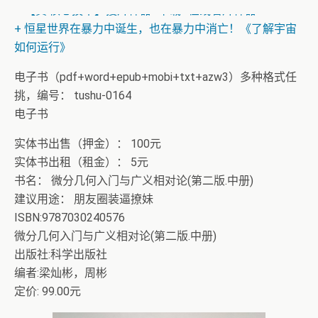
+ 【真·核心技术】搜片神器+下载+在线看片神器
+ 恒星世界在暴力中诞生，也在暴力中消亡！《了解宇宙
如何运行》
+ 恭喜IP为180.201.1.217的网友为电子书籍《动力电池管
电子书（pdf+word+epub+mobi+txt+azw3）多种格式任
理系统核心算法》众筹一次！
挑，编号： tushu-0164
电子书
实体书出售（押金）： 100元
实体书出租（租金）： 5元
书名： 微分几何入门与广义相对论(第二版.中册)
建议用途： 朋友圈装逼撩妹
ISBN:9787030240576
微分几何入门与广义相对论(第二版.中册)
出版社:科学出版社
编者:梁灿彬，周彬
定价: 99.00元