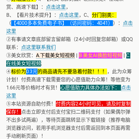
赏、高速下载】：
点击这里
，
B、【看片技术提升】：
点击这里
，C、
分门别类：
（
【4000多本免费电子书】（访问密码：4041）
）：
点击
这里
②有事请文章底部留言留邮箱（24小时回复您邮箱）或QQ
联系：
点这里联系我们
③美女欣赏：
A.下载美女短视频
|
B.美女AI换脸短视频
|
C.
在线美女短视频
;
④
标价为
0.3元
的商品请先不要急着付款！！！
，此为众筹
计划！付费高速下载需要您的心愿值助力众筹！等他变为
1.66元等价格时才有货！
心愿值助力具体办法如下：
点击
这里
⑤本站资源自助付费！
付费内容24小时可见，请及时复制
保存！
点击立即支付后支付宝扫二维码支付（如果偶尔弹
不出多试两遍），等待页面跳转显示下载链接（推荐电脑
浏览器访问，若用手机浏览器支付后需返回到本页面再需
手动刷新页面）！