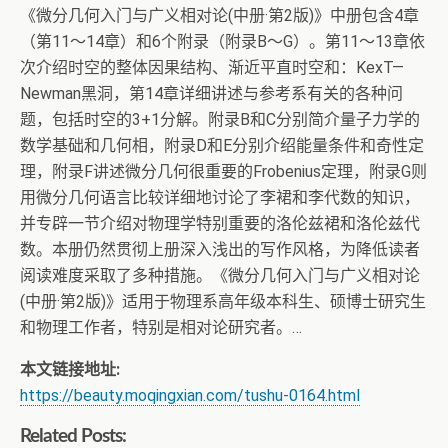
《微分几何入门与广义相对论(中册·第2版)》中册包含4章
（第11～14章）和6个附录（附录B～G）。第11～13章依
次介绍时空的整体因果结构、渐近平直时空和：KexT—
Newman黑洞，第14章详细讲述与参考系有关的各种问
题，包括时空的3+1分解。附录B和C分别简介量子力学的
数学基础和几何相，附录D和E分别介绍能量条件和奇性定
理，附录F讲述微分几何很重要的Frobenius定理，附录G则
用微分几何语言比较详细地讨论了李裙和李代数的知识，
并专辟一节介绍对物理学特别重要的洛伦兹裙和洛伦兹代
数。本册仍然贯彻上册深入浅出的写作风格，为降低读者
阅读难度采取了多种措施。《微分几何入门与广义相对论
(中册·第2版)》适用于物理系高年级本科生、硕博士研究生
和物理工作者，特别是相对论研究者。…
本文链接地址:
https://beauty.moqingxian.com/tushu-0164.html
Related Posts: