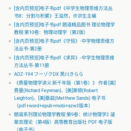
[含内页预览]电子书pdf《中学生物理思维方法丛
书8：分割与积累》王溢然，许洪生主编
[含内页预览]电子书pdf 朗道精品图书 理论物理学
教程·第10卷：物理动理学（第2版）
[含内页预览]电子书pdf《守恒》-中学物理思维方
法丛书-第2册
[含内页预览]电子书pdf《求异》-中学生物理思维
方法丛书-第11册
ADZ-194 フーゾクDX 黒川きらら
《费曼物理学讲义:新千年版（第1卷）》 作者:[美]
费曼(Richard Feynman)、[美]莱顿(Robert
Leighton)、[美]桑兹(Matthew Sands) 电子书
（pdf+word+epub+mobi+azw3版本）
朗道系列理论物理学教程·第9卷：统计物理学2 凝
聚态理论（第4版）高等教育出版社 PDF 电子版
（电子书）