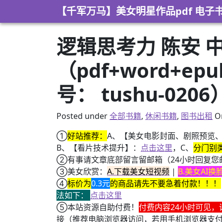
Skip to content
【千军万马】美女明星作品pdf 电子
逻辑思考力 陈安
（pdf+word+e
号： tushu-0206
Posted under
全部书籍
,
休闲书籍
,
图书出租
O
①
好站推荐：
A、【美女电影封面、剧照预览
B、【看片技术提升】：
点击这里
，C、
分门别
②有事请文章底部留言留邮箱（24小时回复您
③美女欣赏：
A.下载美女短视频
|
B.美女AI
④
标价为
0.3元
的商品请先不要急着付款！！！
法如下：
点击这里
⑤本站资源自助付费！
付费内容24小时可见，
接（推荐电脑浏览器访问，若用手机浏览器支
+ 美女电影高清预览