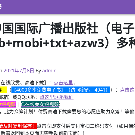
书
 中国国际广播出版社（电
pub+mobi+txt+azw
）
2021年2月24日
n
2021年7月8日
By
admin
、在线欣赏、高速下载】：
点击这里
，
类：
（
【4000多本免费电子书】（访问密码：4041）
）：
点击这
邮箱）或QQ联系：
点这里联系我们
换脸短视频
|
C.在线美女短视频
;
，此为众筹计划！付费高速下载需要您的心愿值助力众筹！等他变
请及时复制保存！
点击立即支付后支付宝扫二维码支付（如果偶
付后需返回到本页面再需手动刷新页面）！