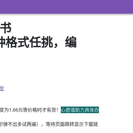
子书
3）多种格式任挑，编
里
为1.66元等价格时才有货！
心愿值助力具体办
尔弹不出多试两遍），等待页面跳转显示下载链