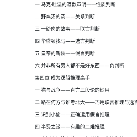
一 马克·吐温的道歉声明——性质判断
二 野鸡汤的汤——关系判断
三 一磅肉的故事——联言判断
四 华盛顿找马——选言判断
五 皇帝的新装——假言判断
六 并非所有男人都不是好东西——负判断
第四章 成为逻辑推理高手
一 猫与战争——直言三段论的妙用
二 路在何方与谁考北大——巧用联言推理与选
三 识别小偷——正确运用假言推理
四 半费之讼——有趣的二难推理