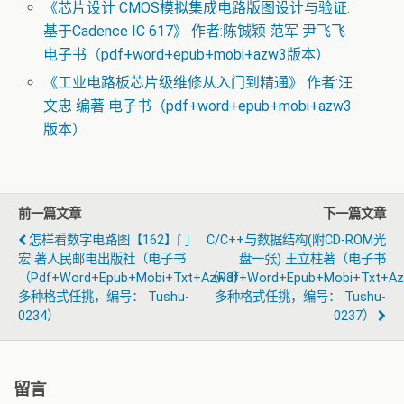
《芯片设计 CMOS模拟集成电路版图设计与验证:
基于Cadence IC 617》 作者:陈铖颖 范军 尹飞飞
电子书（pdf+word+epub+mobi+azw3版本）
《工业电路板芯片级维修从入门到精通》 作者:汪
文忠 编著 电子书（pdf+word+epub+mobi+azw3
版本）
前一篇文章
下一篇文章
怎样看数字电路图【162】门
C/C++与数据结构(附CD-ROM光
宏 著人民邮电出版社（电子书
盘一张) 王立柱著（电子书
（pdf+word+epub+mobi+txt+azw3）
（pdf+word+epub+mobi+txt+a
多种格式任挑，编号： Tushu-
多种格式任挑，编号： Tushu-
0234）
0237）
留言