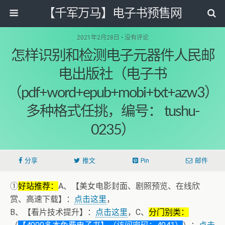
【千军万马】电子书预售网
2021年2月28日 • 没有评论
怎样识别和检测电子元器件人民邮
电出版社（电子书
（pdf+word+epub+mobi+txt+azw3）
多种格式任挑，编号： tushu-
0235）
分享
推文
Pin
邮件
①
好站推荐：
A、【美女电影封面、剧照预览、在线欣
赏、高速下载】：
点击这里
，
B、【看片技术提升】：
点击这里
，C、
分门别类：