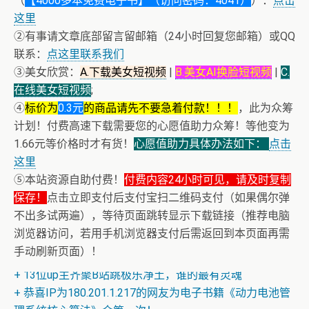
（
【4000多本免费电子书】（访问密码：4041）
）：
点击
这里
②有事请文章底部留言留邮箱（24小时回复您邮箱）或QQ
联系：
点这里联系我们
③美女欣赏：
A.下载美女短视频
|
B.美女AI换脸短视频
|
C.
在线美女短视频
;
④
标价为
0.3元
的商品请先不要急着付款！！！
，此为众筹
计划！付费高速下载需要您的心愿值助力众筹！等他变为
1.66元等价格时才有货！
心愿值助力具体办法如下：
点击
这里
⑤本站资源自助付费！
付费内容24小时可见，请及时复制
保存！
点击立即支付后支付宝扫二维码支付（如果偶尔弹
不出多试两遍），等待页面跳转显示下载链接（推荐电脑
浏览器访问，若用手机浏览器支付后需返回到本页面再需
+ 恭喜IP为180.201.1.217的网友为电子书籍《动力电池管
手动刷新页面）！
理系统核心算法》众筹一次！
+ 13位up主齐聚B站跳极乐净土，谁的最有灵魂
+ 恭喜IP为180.201.1.217的网友为电子书籍《动力电池管