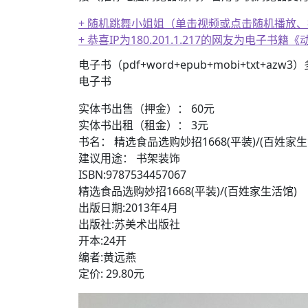
+ 随机跳舞小姐姐（单击视频或点击随机播放
+ 恭喜IP为180.201.1.217的网友为电
+ 美女电影高清预览
电子书（pdf+word+epub+mobi+txt+azw
电子书
实体书出售（押金）： 60元
实体书出租（租金）： 3元
书名： 精选食品选购妙招1668(平装)/(百姓家生
建议用途： 书架装饰
ISBN:9787534457067
精选食品选购妙招1668(平装)/(百姓家生活馆)
出版日期:2013年4月
出版社:苏美术出版社
开本:24开
编者:黄远燕
定价: 29.80元