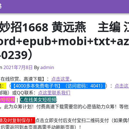
书
妙招1668 黄远燕 主编
rd+epub+mobi+txt
0239）
2021年2月28日
n
2021年7月8日
By
admin
、在线欣赏、高速下载】：
点击这里
，
类：
（
【4000多本免费电子书】（访问密码：4041）
）：
点击这
邮箱）或QQ联系：
点这里联系我们
换脸短视频
|
C.在线美女短视频
;
，此为众筹计划！付费高速下载需要您的心愿值助力众筹！等他变
请及时复制保存！
点击立即支付后支付宝扫二维码支付（如果偶
付后需返回到本页面再需手动刷新页面）！