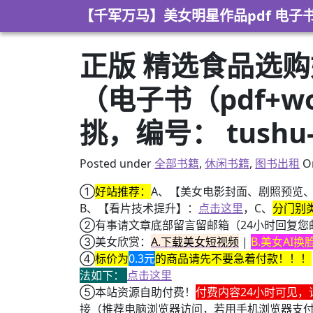
Skip to content
【千军万马】美女明星作品pdf 电子
正版 精选食品选购
（电子书（pdf+wo
挑，编号： tushu-
Posted under
全部书籍
,
休闲书籍
,
图书出租
O
①
好站推荐：
A、【美女电影封面、剧照预览
B、【看片技术提升】：
点击这里
，C、
分门别
②有事请文章底部留言留邮箱（24小时回复您
③美女欣赏：
A.下载美女短视频
|
B.美女AI
④
标价为
0.3元
的商品请先不要急着付款！！！
法如下：
点击这里
⑤本站资源自助付费！
付费内容24小时可见，
接（推荐电脑浏览器访问，若用手机浏览器支