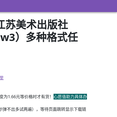
 江苏美术出版社
+azw3）多种格式任
里
为1.66元等价格时才有货！
心愿值助力具体办
尔弹不出多试两遍），等待页面跳转显示下载链