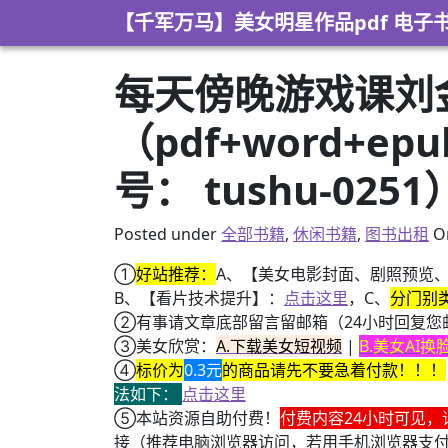
Skip to content
【千军万马】美女明星作品pdf 电子
每天傍晚游戏课刘
（pdf+word+e
号： tushu-0251
Posted under
全部书籍
,
休闲书籍
,
图书出租
O
①
好站推荐：
A、【美女电影封面、剧照预览
B、【看片技术提升】：
点击这里
，C、
分门别
②有事请文章底部留言留邮箱（24小时回复您
③美女欣赏：
A.下载美女短视频
|
B.美女AI
④
标价为
0.3元
的商品请先不要急着付款！！！
法如下：
点击这里
⑤本站资源自助付费！
付费内容24小时可见，
接（推荐电脑浏览器访问，若用手机浏览器支