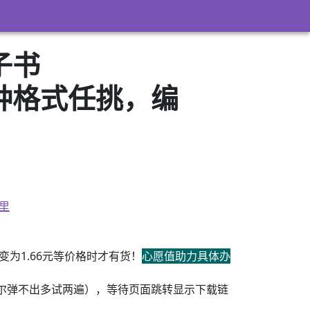
子书
3）多种格式任挑，编
里
为1.66元等价格时才有货！
心愿值助力具体办
尔弹不出多试两遍），等待页面跳转显示下载链