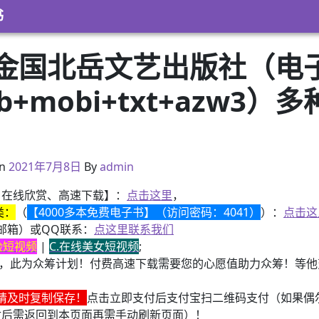
书
金国北岳文艺出版社（电
pub+mobi+txt+azw
）
2021年2月28日
n
2021年7月8日
By
admin
、在线欣赏、高速下载】：
点击这里
，
类：
（
【4000多本免费电子书】（访问密码：4041）
）：
点击这
邮箱）或QQ联系：
点这里联系我们
换脸短视频
|
C.在线美女短视频
;
，此为众筹计划！付费高速下载需要您的心愿值助力众筹！等他变
请及时复制保存！
点击立即支付后支付宝扫二维码支付（如果偶
付后需返回到本页面再需手动刷新页面）！