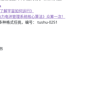
器
《了解宇宙如何运行》
子书籍《动力电池管理系统核心算法》众筹一次！
3）多种格式任挑，编号： tushu-0251
书