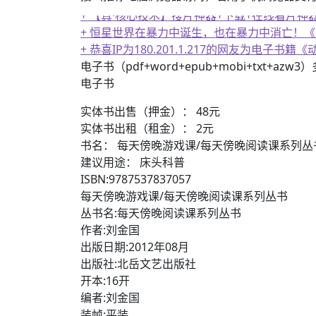
+ 【真·核心技术】搜片神器+下载+在线看片神
+ 恒星世界在暴力中诞生，也在暴力中消亡！
+ 恭喜IP为180.201.1.217的网友为电
电子书（pdf+word+epub+mobi+txt+azw
电子书
实体书出售（押金）： 48元
实体书出租（租金）： 2元
书名： 每天傍晚游戏课/每天傍晚阅读课系列丛
建议用途： 床头科普
ISBN:9787537837057
每天傍晚游戏课/每天傍晚阅读课系列丛书
丛书名:每天傍晚阅读课系列丛书
作者:刘金国
出版日期:2012年08月
出版社:北岳文艺出版社
开本:16开
编者:刘金国
装帧:平装