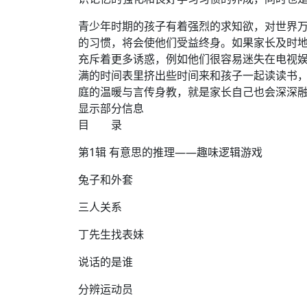
青少年时期的孩子有着强烈的求知欲，对世界
的习惯，将会使他们受益终身。如果家长及时
充斥着更多诱惑，例如他们很容易迷失在电视
满的时间表里挤出些时间来和孩子一起读读书，
庭的温暖与言传身教，就是家长自己也会深深
显示部分信息
目 录
第1辑 有意思的推理——趣味逻辑游戏
兔子和外套
三人关系
丁先生找表妹
说话的是谁
分辨运动员