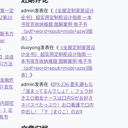
古第一定
admin
发表在《
《全屋定制家居设计
2第20
全书》 超实用定制柜设计指南 一本
书攻克收纳难题 图解案例 电子书
（pdf+word+epub+mobi+azw3版
克斯韦方
本）
》
el
社
duoyong
发表在《
《全屋定制家居设
计全书》 超实用定制柜设计指南 一
书】谈谈
本书攻克收纳难题 图解案例 电子书
习方法
（pdf+word+epub+mobi+azw3版
本）
》
离金融危
admin
发表在《
IPX-236 亜矢瀬もな
] 安东
「溜まってるんでしょ？」フェラ好
きエロ痴女ナースは口内SJがお好き
业内部控
ネバスペたっぷり！お口看護で口内
）》企
中出し！「下（ま○こ）のお
》
具书