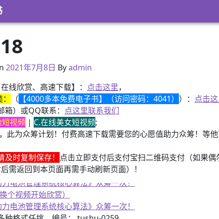
书
18
2021年2月28日
n
2021年7月8日
By
admin
、在线欣赏、高速下载】：
点击这里
，
类：
（
【4000多本免费电子书】（访问密码：4041）
）：
点击这
邮箱）或QQ联系：
点这里联系我们
换脸短视频
|
C.在线美女短视频
;
，此为众筹计划！付费高速下载需要您的心愿值助力众筹！等他变
请及时复制保存！
点击立即支付后支付宝扫二维码支付（如果偶
付后需返回到本页面再需手动刷新页面）！
子书籍《动力电池管理系统核心算法》众筹一次！
、换个视频开始欣赏）
子书籍《动力电池管理系统核心算法》众筹一次！
3）多种格式任挑，编号： tushu-0259