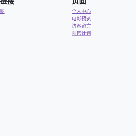
链接
页面
图
个人中心
电影预览
访客留言
预售计划