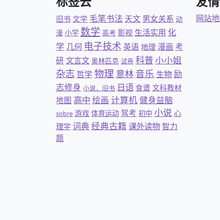
标签云
友情
毛笔书法
网站地
天文
男女关系
旧书
文学
动
数学
化
生活实用
影视
漫
小学
高考
电子技术
学
几何
英语
漫画
考
地理
科普
小小姐
文言文
研
奥林匹克
试卷
杂志
物理
意林
音乐
励
哲学
生物
日语
志修身
食谱
文科教材
小说，旧书
计算机
高中
绘画
健身益脑
地图
小说
驾考
游戏
心
体育运动
初中
sobre
经典古籍
词典
课外读物
智力
理学
题