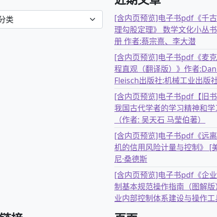
[含内页预览]电子书pdf《千
理勾股定理》 数学文化小丛书
册 作者:蔡宗熹、李大潜
[含内页预览]电子书pdf《麦
程直观（翻译版）》作者:Dani
Fleisch出版社:机械工业出版
[含内页预览]电子书pdf【旧
我国古代学者的学习精神和学
（作者: 吴天石 马莹伯著）
[含内页预览]电子书pdf《远
机的信用风险计量与控制》 [美
尼·桑德斯
[含内页预览]电子书pdf《企
制基本规范操作指南（图解版
业内部控制体系建设与操作工