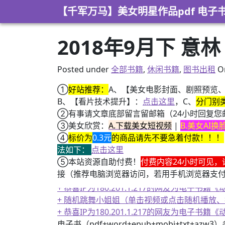
Skip to content
【千军万马】美女明星作品pdf 电子
2018年9月下 意林 
Posted under
全部书籍
,
休闲书籍
,
图书出租
O
①
好站推荐：
A、【美女电影封面、剧照预览
B、【看片技术提升】：
点击这里
，C、
分门别
②有事请文章底部留言留邮箱（24小时回复您
③美女欣赏：
A.下载美女短视频
|
B.美女AI
④
标价为
0.3元
的商品请先不要急着付款！！！
法如下：
点击这里
⑤本站资源自助付费！
付费内容24小时可见，
接（推荐电脑浏览器访问，若用手机浏览器支
+ 恭喜IP为180.201.1.217的网友为电
+ 随机跳舞小姐姐（单击视频或点击随机播放
+ 恭喜IP为180.201.1.217的网友为电
电子书（pdf+word+epub+mobi+txt+azw