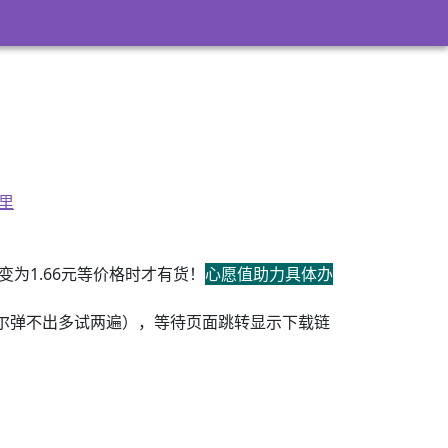
里
为1.66元等价格时才有货！
心愿值助力具体办
尔弹不出多试两遍），等待页面跳转显示下载链