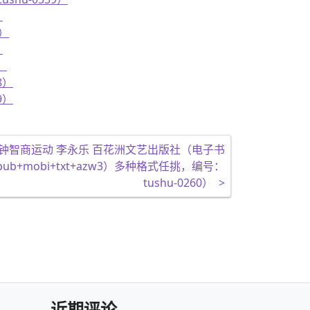
）
1）
）
）
8）
9）
钟智商运动 李永乐 百花洲文艺出版社（电子书
epub+mobi+txt+azw3）多种格式任挑，编号：
tushu-0260）
>
近期评论