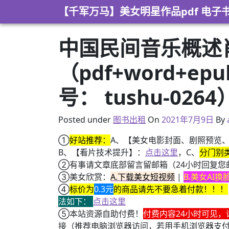
Skip to content
【千军万马】美女明星作品pdf 电子
中国民间音乐概述
（pdf+word+e
号： tushu-0264
2021年5月1日
Posted under
图书出租
On
2021年7月9日
By
①
好站推荐：
A、【美女电影封面、剧照预览
B、【看片技术提升】：
点击这里
，C、
分门别
②有事请文章底部留言留邮箱（24小时回复您
③美女欣赏：
A.下载美女短视频
|
B.美女AI
④
标价为
0.3元
的商品请先不要急着付款！！！
法如下：
点击这里
⑤本站资源自助付费！
付费内容24小时可见，
接（推荐电脑浏览器访问，若用手机浏览器支