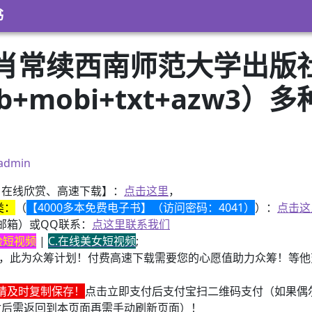
书
肖常续西南师范大学出版
pub+mobi+txt+azw
）
admin
、在线欣赏、高速下载】：
点击这里
，
类：
（
【4000多本免费电子书】（访问密码：4041）
）：
点击这
邮箱）或QQ联系：
点这里联系我们
换脸短视频
|
C.在线美女短视频
;
，此为众筹计划！付费高速下载需要您的心愿值助力众筹！等他变
请及时复制保存！
点击立即支付后支付宝扫二维码支付（如果偶
付后需返回到本页面再需手动刷新页面）！