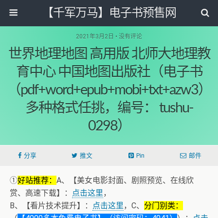
【千军万马】电子书预售网
2021年3月2日 • 没有评论
世界地理地图 高用版 北师大地理教
育中心 中国地图出版社（电子书
（pdf+word+epub+mobi+txt+azw3）
多种格式任挑，编号： tushu-
0298）
分享
推文
Pin
邮件
①
好站推荐：
A、【美女电影封面、剧照预览、在线欣
赏、高速下载】：
点击这里
，
B、【看片技术提升】：
点击这里
，C、
分门别类：