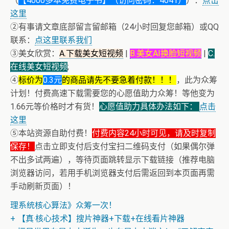
（
【4000多本免费电子书】（访问密码：4041）
）：
点击
这里
②有事请文章底部留言留邮箱（24小时回复您邮箱）或QQ
联系：
点这里联系我们
③美女欣赏：
A.下载美女短视频
|
B.美女AI换脸短视频
|
C.
在线美女短视频
;
④
标价为
0.3元
的商品请先不要急着付款！！！
，此为众筹
计划！付费高速下载需要您的心愿值助力众筹！等他变为
1.66元等价格时才有货！
心愿值助力具体办法如下：
点击
这里
⑤本站资源自助付费！
付费内容24小时可见，请及时复制
保存！
点击立即支付后支付宝扫二维码支付（如果偶尔弹
不出多试两遍），等待页面跳转显示下载链接（推荐电脑
浏览器访问，若用手机浏览器支付后需返回到本页面再需
+ 恭喜IP为180.201.1.217的网友为电子书籍《动力电池管
手动刷新页面）！
理系统核心算法》众筹一次！
+ 【真·核心技术】搜片神器+下载+在线看片神器
+ 恒星世界在暴力中诞生，也在暴力中消亡！《了解宇宙