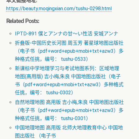
本文链接地址:
https://beauty.moqingxian.com/tushu-0298.html
Related Posts:
IPTD-891 僕とアンナの甘～い性活 安城アンナ
折叠版-中国历史长河图 周玉芳 著星球地图出版社
（电子书（pdf+word+epub+mobi+txt+azw3）多
种格式任挑，编号： tushu-0533）
新课标中学地理学习与考试地图系列：区域地理
地图(高用版) 吉小梅,朱良 中国地图出版社（电子
书（pdf+word+epub+mobi+txt+azw3）多种格式
任挑，编号： tushu-0302）
自然地理地图 高用版 吉小梅,朱良 中国地图出版社
（电子书（pdf+word+epub+mobi+txt+azw3）多
种格式任挑，编号： tushu-0301）
中国地理地图 高用版 北师大地理教育中心 中国地
图出版社 （电子书