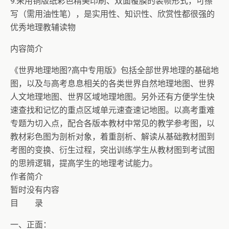
9.采用铜版纸彩色精美印刷、双面覆膜的装帧形式，可擦
写（需用油性笔），是实用性、知识性、欣赏性都很强的
优秀地理教辅读物
内容简介
《世界地理地图?高中专用版》包括全部世界地理的基础地
图，以及与高考息息相关的各类世界自然地理地图、世界
人文地理地图、世界区域地理地图。另外还有方便学生快
速查找和记忆的重点区域单元速查速记地图。以高考重难
专题为切入点，配合各版本教材中常见的教学参考图，以
教材彩色图为剖析对象，着重剖析、解读从基础教材图到
考图的变换、衍生过程，突出训练学生从教材图到考试图
的思辨逻辑，提高学生的地理考试能力。
作者简介
暂时没有内容
目 录
一、正面：