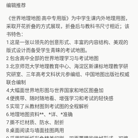
编辑推荐
《世界地理地图·高中专用版》为中学生课内外地理用图，
采取开花折叠的方式展现，折叠后与教科书尺寸相近；该
书特色：
1.这是一张以领先的创意形式、丰富的内容结构、美观的
版式设计而备受学生青睐的考试地图。
2.包含高中全部的世界地理学习与考试地图
3.北京师范大学地理教育中心、海淀区新课标地理教学研
究研室、三年高考文科状元参编组、中国地图出版社权威
联合编制
4.大幅面世界地形图与世界国家和地区图叠加
4.便携带、随时随地看、增强学习和考试的轻快感
5.实现了从教材图到考试图的全程解析
6.地理地图资料**、*详、*准确
7.撕不烂材质、防水、耐折
8.桌面阅读与墙面挂图两用