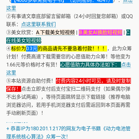
（
【4000多本免费电子书】（访问密码：4041）
）：
点击
这里
②有事请文章底部留言留邮箱（24小时回复您邮箱）或QQ
联系：
点这里联系我们
③美女欣赏：
A.下载美女短视频
|
B.美女AI换脸短视频
|
C.
在线美女短视频
;
④
标价为
0.3元
的商品请先不要急着付款！！！
，此为众筹
计划！付费高速下载需要您的心愿值助力众筹！等他变为
1.66元等价格时才有货！
心愿值助力具体办法如下：
点击
这里
⑤本站资源自助付费！
付费内容24小时可见，请及时复制
保存！
点击立即支付后支付宝扫二维码支付（如果偶尔弹
不出多试两遍），等待页面跳转显示下载链接（推荐电脑
浏览器访问，若用手机浏览器支付后需返回到本页面再需
+ 恒星世界在暴力中诞生，也在暴力中消亡！《了解宇宙
手动刷新页面）！
如何运行》
+ 恭喜IP为180.201.1.217的网友为电子书籍《动力电池管
理系统核心算法》众筹一次！