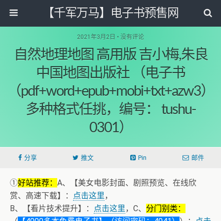
【千军万马】电子书预售网
2021年3月2日 • 没有评论
自然地理地图 高用版 吉小梅,朱良
中国地图出版社 （电子书
（pdf+word+epub+mobi+txt+azw3）
多种格式任挑，编号： tushu-
0301）
分享
推文
Pin
邮件
①
好站推荐：
A、【美女电影封面、剧照预览、在线欣
赏、高速下载】：
点击这里
，
B、【看片技术提升】：
点击这里
，C、
分门别类：