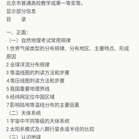
北京市普通高校教学成果一等奖等。
显示部分信息
目 录
一、正面：
（一）自然地理考试常用规律
1.世界气候类型的分布规律、分布地区、主要特点、形成
原因
2.全球洋流分布规律
3.等温线图的判读方法和步骤
4.等压线图判读方法和步骤
5.我国重要地理界线
6.经纬网定位中国区域
7.影响陆地等温线分布的主要因素
（二）天体系统
1.宇宙中不同等级的天体系统
2.太阳系模式及八颗行星赤道半径的比较
（三）认识地球