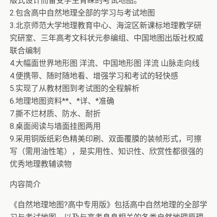
版式设计而备受学生青睐的考试地图。
2.包含高中自然地理全部的学习与考试地图
3.北京师范大学地理教育中心、海淀区新课标地理教学研
究研室、三年高考文科状元参编组、中国地图出版社权威
联合编制
4.大幅面世界地形图 洋流、中国地形图 洋流 山脉走向线
4.便携带、随时随地看、增强学习和考试的轻快感
5.实现了从教材图到考试图的全程解析
6.地理地图资料**、*详、*准确
7.撕不烂材质、防水、耐折
8.桌面阅读与墙面挂图两用
9.采用铜版纸彩色精美印刷、双面覆膜的装帧形式，可擦
写（需用油性笔），是实用性、知识性、欣赏性都很强的
优秀地理教辅读物
内容简介
《自然地理地图?高中专用版》包括高中自然地理的全部学