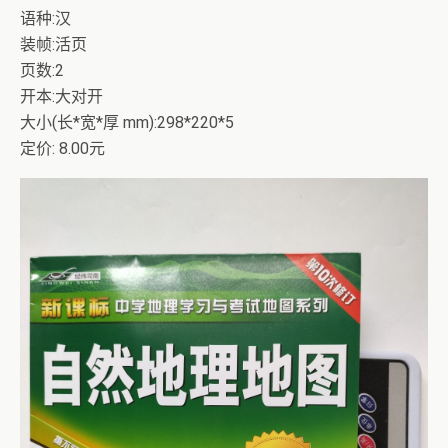
语种:汉
装帧:活页
页数:2
开本:大对开
大小(长*宽*厚 mm):298*220*5
定价: 8.00元