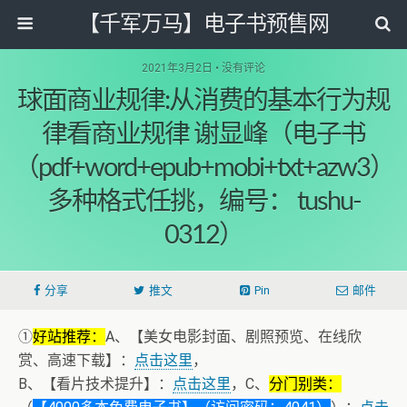
【千军万马】电子书预售网
2021年3月2日 • 没有评论
球面商业规律:从消费的基本行为规
律看商业规律 谢显峰（电子书
（pdf+word+epub+mobi+txt+azw3）
多种格式任挑，编号： tushu-
0312）
分享
推文
Pin
邮件
①
好站推荐：
A、【美女电影封面、剧照预览、在线欣
赏、高速下载】：
点击这里
，
B、【看片技术提升】：
点击这里
，C、
分门别类：