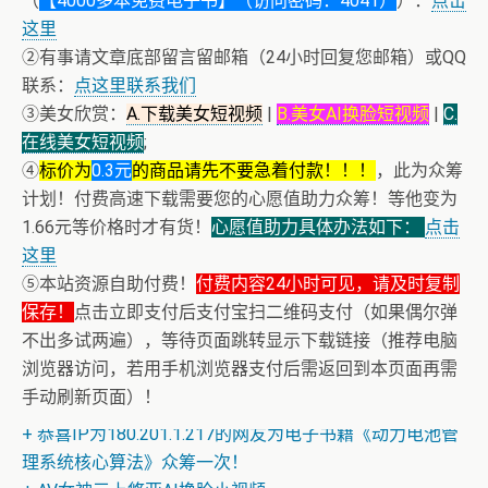
（
【4000多本免费电子书】（访问密码：4041）
）：
点击
这里
②有事请文章底部留言留邮箱（24小时回复您邮箱）或QQ
联系：
点这里联系我们
③美女欣赏：
A.下载美女短视频
|
B.美女AI换脸短视频
|
C.
在线美女短视频
;
④
标价为
0.3元
的商品请先不要急着付款！！！
，此为众筹
计划！付费高速下载需要您的心愿值助力众筹！等他变为
1.66元等价格时才有货！
心愿值助力具体办法如下：
点击
这里
⑤本站资源自助付费！
付费内容24小时可见，请及时复制
保存！
点击立即支付后支付宝扫二维码支付（如果偶尔弹
不出多试两遍），等待页面跳转显示下载链接（推荐电脑
浏览器访问，若用手机浏览器支付后需返回到本页面再需
+ 恒星世界在暴力中诞生，也在暴力中消亡！《了解宇宙
手动刷新页面）！
如何运行》
+ 恭喜IP为180.201.1.217的网友为电子书籍《动力电池管
理系统核心算法》众筹一次！