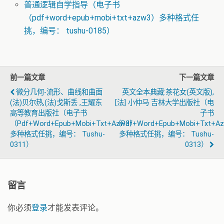
普通逻辑自学指导（电子书
（pdf+word+epub+mobi+txt+azw3）多种格式任
挑，编号： tushu-0185）
前一篇文章
下一篇文章
微分几何-流形、曲线和曲面
英文全本典藏:茶花女(英文版),
(法)贝尔热,(法)戈斯丢 ,王耀东
[法] 小仲马 吉林大学出版社（电
高等教育出版社（电子书
子书
（pdf+word+epub+mobi+txt+azw3）
（pdf+word+epub+mobi+txt+a
多种格式任挑，编号： Tushu-
多种格式任挑，编号： Tushu-
0311）
0313）
留言
你必须
登录
才能发表评论。