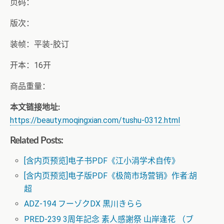
页码：
版次：
装帧：平装-胶订
开本：16开
商品重量：
本文链接地址:
https://beauty.moqingxian.com/tushu-0312.html
Related Posts:
[含内页预览]电子书PDF《江小涓学术自传》
[含内页预览]电子版PDF《极简市场营销》作者:胡
超
ADZ-194 フーゾクDX 黒川きらら
PRED-239 3周年記念 素人感謝祭 山岸逢花 （ブ