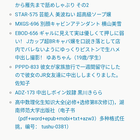
から雁先まで舐めしゃぶり その2
STAR-575 芸能人 美波ねい 超高級ソープ嬢
MXGS-696 別顔キャビンアテンダント 横山美雪
EBOD-656 ギャルに見えて実は優しくて押しに弱
い！ Jカップ超BRキャバ嬢を口説き落として店
内でバレないようにゆっくりピストンで生ハメ
中出し撮影！ ゆあちゃん（19歳/学生）
PPPD-833 彼女が家族旅行で一週間留守にした
ので彼女のJR女友達に中出ししまくりました。
佐知子
ADZ-173 中出しボイン奴隷 黒川きらら
高中数理化生知识大全(必修+选修第8次修订)，湖
南师范大学出版社（电子书
（pdf+word+epub+mobi+txt+azw3）多种格式任
挑，编号： tushu-0381）