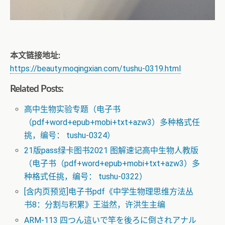
本文链接地址:
https://beauty.moqingxian.com/tushu-0319.html
Related Posts:
高中生物实验专题（电子书
（pdf+word+epub+mobi+txt+azw3）多种格式任
挑，编号： tushu-0324）
21版pass绿卡图书2021 图解速记高中生物人教版
（电子书（pdf+word+epub+mobi+txt+azw3）多
种格式任挑，编号： tushu-0322）
[含内页预览]电子书pdf《中学生物理思维方法丛
书8：分割与积累》王溢然，许洪生主编
ARM-113 四つん這いで竿を後ろに倒されアナル