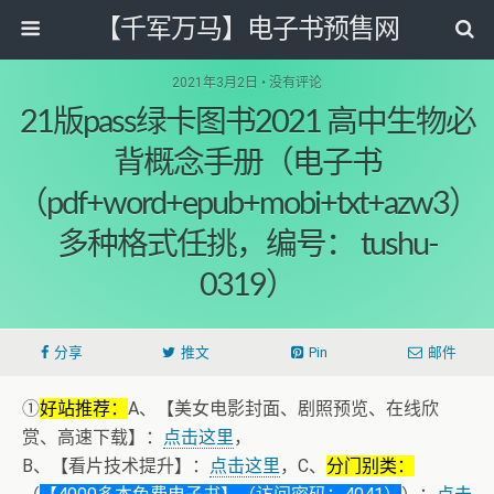
【千军万马】电子书预售网
2021年3月2日 • 没有评论
21版pass绿卡图书2021 高中生物必
背概念手册（电子书
（pdf+word+epub+mobi+txt+azw3）
多种格式任挑，编号： tushu-
0319）
分享
推文
Pin
邮件
①
好站推荐：
A、【美女电影封面、剧照预览、在线欣
赏、高速下载】：
点击这里
，
B、【看片技术提升】：
点击这里
，C、
分门别类：