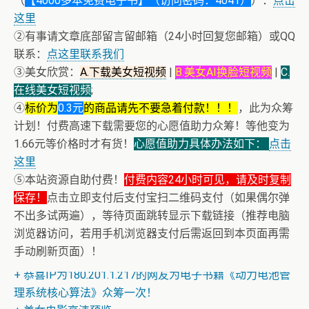
（
【4000多本免费电子书】（访问密码：4041）
）：
点击
这里
②有事请文章底部留言留邮箱（24小时回复您邮箱）或QQ
联系：
点这里联系我们
③美女欣赏：
A.下载美女短视频
|
B.美女AI换脸短视频
|
C.
在线美女短视频
;
④
标价为
0.3元
的商品请先不要急着付款！！！
，此为众筹
计划！付费高速下载需要您的心愿值助力众筹！等他变为
1.66元等价格时才有货！
心愿值助力具体办法如下：
点击
这里
⑤本站资源自助付费！
付费内容24小时可见，请及时复制
保存！
点击立即支付后支付宝扫二维码支付（如果偶尔弹
不出多试两遍），等待页面跳转显示下载链接（推荐电脑
浏览器访问，若用手机浏览器支付后需返回到本页面再需
+ 随机跳舞小姐姐（单击视频或点击随机播放、换个视频
手动刷新页面）！
开始欣赏）
+ 恭喜IP为180.201.1.217的网友为电子书籍《动力电池管
理系统核心算法》众筹一次！