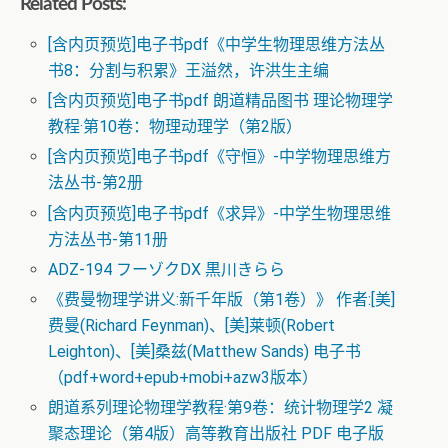
Related Posts:
[含内页预览]电子书pdf《中学生物理思维方法丛
书8：分割与积累》王溢然，许洪生主编
[含内页预览]电子书pdf 朗道精品图书 理论物理学
教程·第10卷：物理动理学（第2版）
[含内页预览]电子书pdf《守恒》-中学物理思维方
法丛书-第2册
[含内页预览]电子书pdf《求异》-中学生物理思维
方法丛书-第11册
ADZ-194 フーゾクDX 黒川きらら
《费曼物理学讲义:新千年版（第1卷）》 作者:[美]
费曼(Richard Feynman)、[美]莱顿(Robert
Leighton)、[美]桑兹(Matthew Sands) 电子书
（pdf+word+epub+mobi+azw3版本）
朗道系列理论物理学教程·第9卷：统计物理学2 凝
聚态理论（第4版）高等教育出版社 PDF 电子版