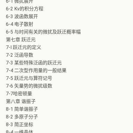
6-1 微扰展开
6-2 Kv的积分方程
6-3 波函数展开
6-4 电子散射
6-5 与时间有关的微扰及跃迁概率幅
第七章 跃迁元
7-l 跃迁元的定义
7-2 泛函导数
7-3 某些特殊泛函的跃迁元
7-4 二次型作用量的一般结果
7-5 跃迁元与算符记号
7-6 矢量势的微扰级数
7-7哈密顿量
第八章 谐振子
8-1 简单谐振子
8-2 多原子分子
8-3 简正坐标
8-4 一维晶体