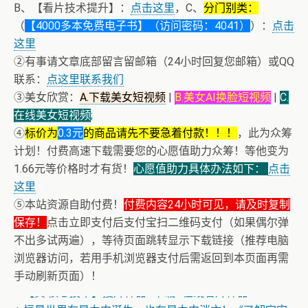
B、【看片技术提升】：
点击这里
，C、
分门别类：
（
【4000多本免费电子书】（访问密码：4041）
）：
点击
这里
②有事请文章底部留言留邮箱（24小时回复您邮箱）或QQ
联系：
点这里联系我们
③美女欣赏：
A.下载美女短视频
|
B.美女AI换脸短视频
|
C.
在线美女短视频
;
④
标价为
0.3元
的商品请先不要急着付款！！！
，此为众筹
计划！付费高速下载需要您的心愿值助力众筹！等他变为
1.66元等价格时才有货！
心愿值助力具体办法如下：
点击
这里
⑤本站资源自助付费！
付费内容24小时可见，请及时复制
保存！
点击立即支付后支付宝扫二维码支付（如果偶尔弹
不出多试两遍），等待页面跳转显示下载链接（推荐电脑
浏览器访问，若用手机浏览器支付后需返回到本页面再需
+ 【真·核心技术】搜片神器+下载+在线看片神器
手动刷新页面）！
+ 恒星世界在暴力中诞生，也在暴力中消亡！《了解宇宙
如何运行》