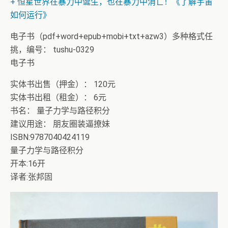
+ 恭喜IP为180.201.1.217的网友为电子书籍《动力电池管
理系统核心算法》众筹一次！
电子书（pdf+word+epub+mobi+txt+azw3）多种格式任
挑，编号： tushu-0329
电子书
实体书出售（押金）： 120元
实体书出租（租金）： 6元
书名： 量子力学与路径积分
建议用途： 朋友圈装逼撩妹
ISBN:9787040424119
量子力学与路径积分
开本:16开
译者:张邦固