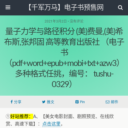
【千军万马】电子书预售网
2021年3月2日 • 没有评论
量子力学与路径积分 (美)费曼,(美)希
布斯,张邦固 高等教育出版社 （电子
书
（pdf+word+epub+mobi+txt+azw3）
多种格式任挑，编号： tushu-
0329）
分享
推文
Pin
邮件
①
好站推荐：
A、【美女电影封面、剧照预览、在线欣
赏、高速下载】：
点击这里
，