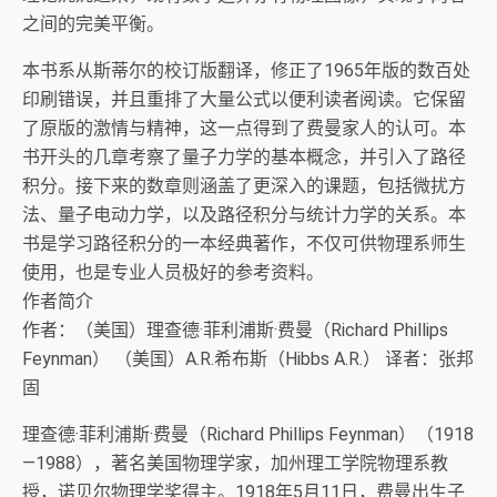
之间的完美平衡。
本书系从斯蒂尔的校订版翻译，修正了1965年版的数百处
印刷错误，并且重排了大量公式以便利读者阅读。它保留
了原版的激情与精神，这一点得到了费曼家人的认可。本
书开头的几章考察了量子力学的基本概念，并引入了路径
积分。接下来的数章则涵盖了更深入的课题，包括微扰方
法、量子电动力学，以及路径积分与统计力学的关系。本
书是学习路径积分的一本经典著作，不仅可供物理系师生
使用，也是专业人员极好的参考资料。
作者简介
作者：（美国）理查德·菲利浦斯·费曼（Richard Phillips
Feynman） （美国）A.R.希布斯（Hibbs A.R.） 译者：张邦
固
理查德·菲利浦斯·费曼（Richard Phillips Feynman）（1918
—1988），著名美国物理学家，加州理工学院物理系教
授，诺贝尔物理学奖得主。1918年5月11日，费曼出生子