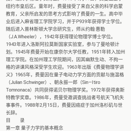
纽约市皇后区。童年时，费曼接受了来自父亲的科学启蒙
教育，父亲所启发的思考方式影响了费曼的一生。高中毕
业后进入麻省理工学院学习，并于P939年获得学士学位。
随后进入普林斯顿大学念研究生，师从约翰·惠勒
（J.A.Wheeler），1942年获得理论物理学博士学位。
1943年进入洛斯阿拉莫斯国家实验室，参与了曼哈顿计
划。1945年费曼开始在康奈尔大学任教，1951年转入加州
理工学院。在加州理工学院期间，因其幽默生动、不拘一
格的讲课风格深受学生欢迎。1963年出版《费曼物理学讲
义》1965年，费曼因在量子电动力学方面的贡献与施温格
（Julian Schwinger）、朝永振一郎（Sin—Itiro
Tomnonaca）共同获得诺贝尔物理学奖。1972年获得奥斯
特教学奖章。1986年，费曼受邀调查挑战者号航天飞机失
事事件。1988年2月15日，费曼因癌症于加州洛杉矶与世
长辞。
目 录
第一章 量子力学的基本概念