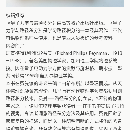
编辑推荐
《量子力学与路径积分》由高等教育出版社出版。《量子
力学与路径积分》是学习路径积分的一本经典著作，不仅
可供物理系师生使用，也是专业人员极好的参考资料。
内容简介
理查德?菲利浦斯?费曼（Richard Phillips Feynman，1918
—1988），著名美国物理学家，加州理工学院物理系教
授。因在量子电动力学方面的贡献与施温格、朝永振一郎
共同获得1965年诺贝尔物理学奖。
本书在费曼编的讲义基础上由希布斯加以整理而成。从天
体物理到凝聚态理论，几乎所有现代物理学领域都要用到
路径积分技术。费曼——路径积分的创立者，*著名的物理
学家之一，诺贝尔物理学奖获得者——在本书中提供了独特
的视角，令读者洞悉路径积分方法及其应用。费曼回避了
密集复杂的描述，而是以一种简明清晰的方式将他的著名
理论娓娓道来，既有数学运算亦有物理图像，实现了两者