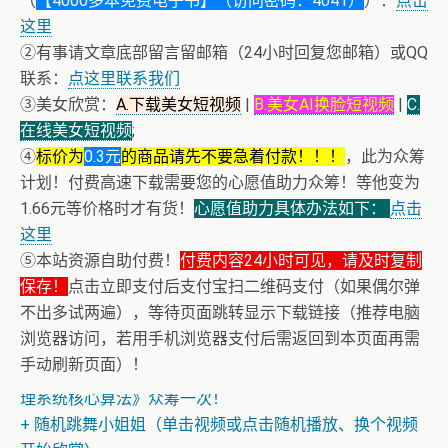
（
【4000多本免费电子书】（访问密码：4041）
）：
点击
这里
②有事请文章底部留言留邮箱（24小时回复您邮箱）或QQ
联系：
点这里联系我们
③美女欣赏：
A.下载美女短视频
|
B.美女AI换脸短视频
|
C.
在线美女短视频
;
④
标价为
0.3元
的商品请先不要急着付款！！！
，此为众筹
计划！付费高速下载需要您的心愿值助力众筹！等他变为
1.66元等价格时才有货！
心愿值助力具体办法如下：
点击
这里
⑤本站资源自助付费！
付费内容24小时可见，请及时复制
保存！
点击立即支付后支付宝扫二维码支付（如果偶尔弹
不出多试两遍），等待页面跳转显示下载链接（推荐电脑
浏览器访问，若用手机浏览器支付后需返回到本页面再需
+ AV女神文化课！近400位AV女优明星故事简介
手动刷新页面）！
+ 恭喜IP为180.201.1.217的网友为电子书籍《动力电池管
理系统核心算法》众筹一次！
+ 随机跳舞小姐姐（单击视频或点击随机播放、换个视频