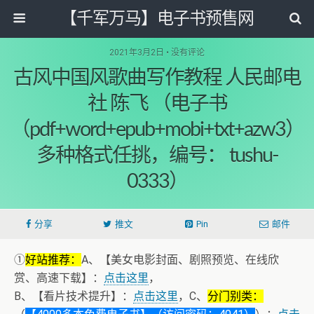
【千军万马】电子书预售网
2021年3月2日 • 没有评论
古风中国风歌曲写作教程 人民邮电
社 陈飞 （电子书
（pdf+word+epub+mobi+txt+azw3）
多种格式任挑，编号： tushu-
0333）
分享
推文
Pin
邮件
①
好站推荐：
A、【美女电影封面、剧照预览、在线欣
赏、高速下载】：
点击这里
，
B、【看片技术提升】：
点击这里
，C、
分门别类：