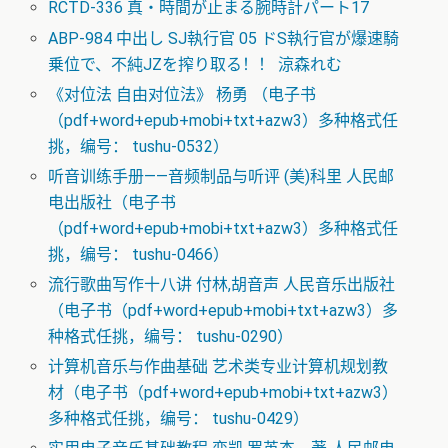
RCTD-336 真・時間が止まる腕時計パート17
ABP-984 中出し SJ執行官 05 ドS執行官が爆速騎
乗位で、不純JZを搾り取る！！ 涼森れむ
《对位法 自由对位法》 杨勇 （电子书
（pdf+word+epub+mobi+txt+azw3）多种格式任
挑，编号： tushu-0532）
听音训练手册——音频制品与听评 (美)科里 人民邮
电出版社（电子书
（pdf+word+epub+mobi+txt+azw3）多种格式任
挑，编号： tushu-0466）
流行歌曲写作十八讲 付林,胡音声 人民音乐出版社
（电子书（pdf+word+epub+mobi+txt+azw3）多
种格式任挑，编号： tushu-0290）
计算机音乐与作曲基础 艺术类专业计算机规划教
材（电子书（pdf+word+epub+mobi+txt+azw3）
多种格式任挑，编号： tushu-0429）