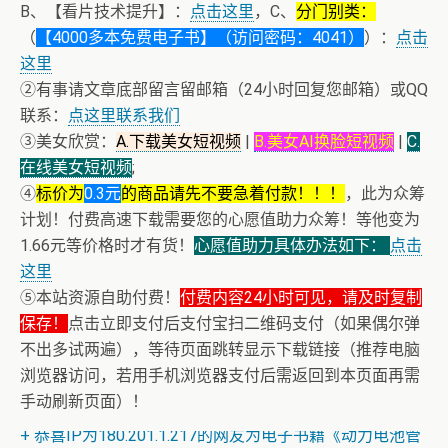
B、【看片技术提升】：
点击这里
，C、
分门别类：
（
【4000多本免费电子书】（访问密码：4041）
）：
点击
这里
②有事请文章底部留言留邮箱（24小时回复您邮箱）或QQ
联系：
点这里联系我们
③美女欣赏：
A.下载美女短视频
|
B.美女AI换脸短视频
|
C.
在线美女短视频
;
④
标价为
0.3元
的商品请先不要急着付款！！！
，此为众筹
计划！付费高速下载需要您的心愿值助力众筹！等他变为
1.66元等价格时才有货！
心愿值助力具体办法如下：
点击
这里
⑤本站资源自助付费！
付费内容24小时可见，请及时复制
保存！
点击立即支付后支付宝扫二维码支付（如果偶尔弹
不出多试两遍），等待页面跳转显示下载链接（推荐电脑
浏览器访问，若用手机浏览器支付后需返回到本页面再需
+ 随机跳舞小姐姐（单击视频或点击随机播放、换个视频
手动刷新页面）！
开始欣赏）
+ 恭喜IP为180.201.1.217的网友为电子书籍《动力电池管