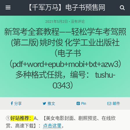
【千军万马】电子书预售网
2021年5月2日 • 没有评论
新驾考全套教程——轻松学车考驾照
(第二版) 姚时俊 化学工业出版社
（电子书
（pdf+word+epub+mobi+txt+azw3）
多种格式任挑，编号： tushu-
0343）
分享
推文
Pin
邮件
①
好站推荐：
A、【美女电影封面、剧照预览、在线欣
赏、高速下载】：
点击这里
，