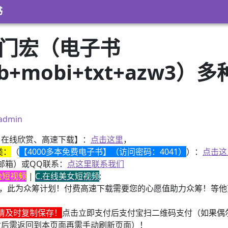
书
 门宏（电子书
pub+mobi+txt+azw
）
admin
、在线欣赏、高速下载】：
点击这里
，
类：
（
【4000多本免费电子书】（访问密码：4041）
）：
点击这
邮箱）或QQ联系：
点这里联系我们
换脸短视频
|
C.在线美女短视频
;
，此为众筹计划！付费高速下载需要您的心愿值助力众筹！等他变
请及时复制保存！
点击立即支付后支付宝扫二维码支付（如果偶
付后需返回到本页面再需手动刷新页面）！