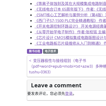
《等离子体蚀刻及其在大规模集成电路制造中的应用
《无线电合订本 65周年版下》 作者:《无线电》
《SMT核心工艺解析与案例分析（第4版）》 作者
《西门子S7-1500 PLC完全精通教程》 作者:
《开关电源控制环路设计》 开关电源经典著作 作者
《从零开始学电子制作》 作者:张校铭 主编 电子
《芯片设计 CMOS模拟集成电路版图设计与验证:基
《工业电路板芯片级维修从入门到精通》 作者:汪
图书出租
电子技术
文章导航
<
变压器极性与接线组别（电子书
（pdf+word+epub+mobi+txt+azw3
tushu-0363）
Leave a comment
要发表评论，您必须先
登录
。