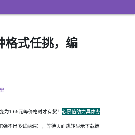
3）多种格式任挑，编
里
为1.66元等价格时才有货！
心愿值助力具体办
尔弹不出多试两遍），等待页面跳转显示下载链