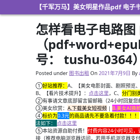
Skip to content
【千军万马】美女明星作品pdf 电子
怎样看电子电路图
（pdf+word+e
号： tushu-0364
2021年5月4日
Posted under
图书出租
On
2021年7月9日
By
①
好站推荐：
A、【美女电影封面、剧照预览
B、【看片技术提升】：
点击这里
，C、
分门别
②有事请文章底部留言留邮箱（24小时回复您
③美女欣赏：
A.下载美女短视频
|
B.美女AI
④
标价为
0.3元
的商品请先不要急着付款！！！
法如下：
点击这里
⑤本站资源自助付费！
付费内容24小时可见，
接（推荐电脑浏览器访问，若用手机浏览器支