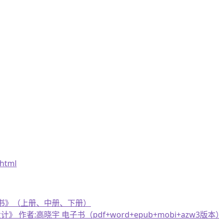
.html
全书》（上册、中册、下册）
者:高晓宇 电子书（pdf+word+epub+mobi+azw3版本