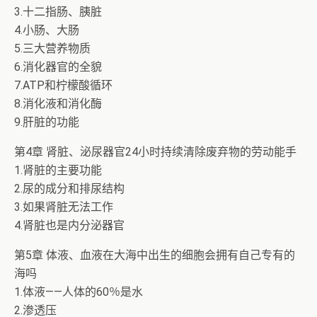
3.十二指肠、胰脏
4.小肠、大肠
5.三大营养物质
6.消化器官的全貌
7.ATP和柠檬酸循环
8.消化液和消化酶
9.肝脏的功能
第4章 肾脏、泌尿器官24小时持续清除废弃物的劳动能手
1.肾脏的主要功能
2.尿的成分和排尿结构
3.如果肾脏无法工作
4.肾脏也是内分泌器官
第5章 体液、血液在大海中出生的细胞会拥有自己专有的
海吗
1.体液——人体的60％是水
2.渗透压