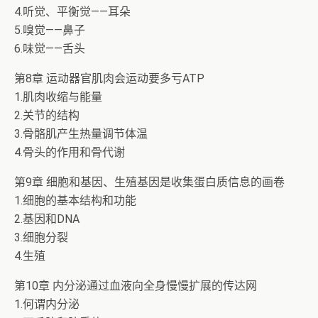
4.听觉、平衡觉——耳朵
5.嗅觉——鼻子
6.味觉——舌头
第8章 运动器官肌肉会运动要多亏ATP
1.肌肉收缩与能量
2.关节的结构
3.骨骼肌产生热量调节体温
4.骨头的作用和骨代谢
第9章 细胞和基因、生殖基因是收集蛋白质信息的画卷
1.细胞的基本结构和功能
2.基因和DNA
3.细胞分裂
4.生殖
第10章 内分泌通过血液向全身慢慢扩展的传达网
1.何谓内分泌