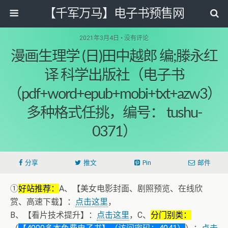
【千军万马】电子书预售网
2021年3月4日 • 没有评论
漫画生理学 (日)田中越郎 编;滕永红
译 科学出版社（电子书
（pdf+word+epub+mobi+txt+azw3）
多种格式任挑，编号： tushu-
0371）
分享
推文
Pin
邮件
①
好站推荐：
A、【美女电影封面、剧照预览、在线欣
赏、高速下载】：
点击这里
，
B、【看片技术提升】：
点击这里
，C、
分门别类：