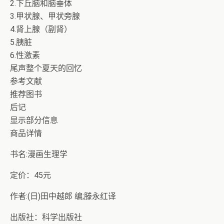
2.下丘脑和脑垂体
3.甲状腺、甲状旁腺
4.肾上腺（副肾）
5.胰脏
6.性激素
尾声整个夏天的回忆
参考文献
推荐图书
后记
显示部分信息
商品详情
书名:漫画生理学
定价：45元
作者:(日)田中越郎 编;滕永红译
出版社：科学出版社