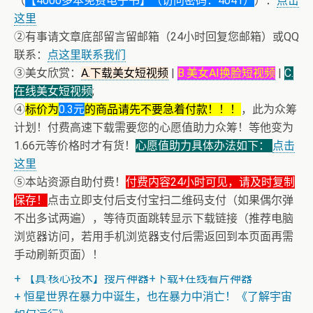
（
【4000多本免费电子书】（访问密码：4041）
）：
点击
这里
②有事请文章底部留言留邮箱（24小时回复您邮箱）或QQ
联系：
点这里联系我们
③美女欣赏：
A.下载美女短视频
|
B.美女AI换脸短视频
|
C.
在线美女短视频
;
④
标价为
0.3元
的商品请先不要急着付款！！！
，此为众筹
计划！付费高速下载需要您的心愿值助力众筹！等他变为
1.66元等价格时才有货！
心愿值助力具体办法如下：
点击
这里
⑤本站资源自助付费！
付费内容24小时可见，请及时复制
保存！
点击立即支付后支付宝扫二维码支付（如果偶尔弹
不出多试两遍），等待页面跳转显示下载链接（推荐电脑
浏览器访问，若用手机浏览器支付后需返回到本页面再需
+ 恭喜IP为180.201.1.217的网友为电子书籍《动力电池管
手动刷新页面）！
理系统核心算法》众筹一次！
+ 【真·核心技术】搜片神器+下载+在线看片神器
+ 恒星世界在暴力中诞生，也在暴力中消亡！《了解宇宙