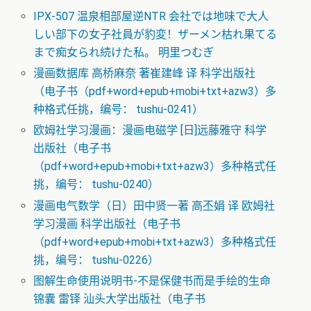
IPX-507 温泉相部屋逆NTR 会社では地味で大人
しい部下の女子社員が豹変！ザーメン枯れ果てる
まで痴女られ続けた私。 明里つむぎ
漫画数据库 高桥麻奈 著崔建峰 译 科学出版社
（电子书（pdf+word+epub+mobi+txt+azw3）多
种格式任挑，编号： tushu-0241）
欧姆社学习漫画：漫画电磁学 [日]远藤雅守 科学
出版社（电子书
（pdf+word+epub+mobi+txt+azw3）多种格式任
挑，编号： tushu-0240）
漫画电气数学（日）田中贤一著 高丕娟 译 欧姆社
学习漫画 科学出版社（电子书
（pdf+word+epub+mobi+txt+azw3）多种格式任
挑，编号： tushu-0226）
图解生命使用说明书-不是保健书而是手绘的生命
锦囊 雷铎 汕头大学出版社（电子书