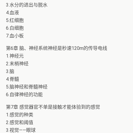
3.水分的进出与脱水
4.血液
5.红细胞
6.白细胞
7.血小板
第6章 脑、神经系统神经是秒速120m的传导电线
1.神经元
2.末梢神经
3.脑
4.脊髓
5.脑神经和脊髓神经
6.自律神经的功能
第7章 感觉器官不单是接触才能体验到的感觉
1.感觉的种类
2.感觉和阈值
3.视觉——眼球