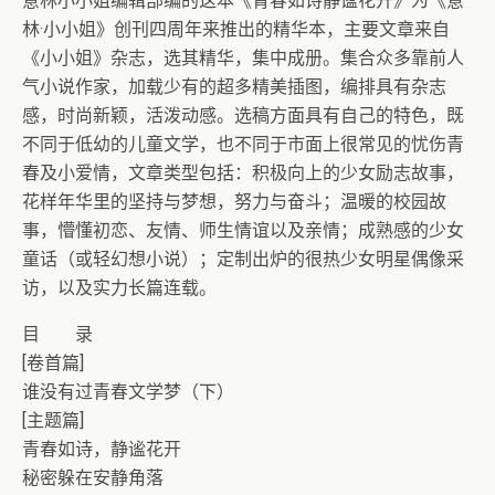
意林小小姐编辑部编的这本《青春如诗静谧花开》为《意
林·小小姐》创刊四周年来推出的精华本，主要文章来自
《小小姐》杂志，选其精华，集中成册。集合众多靠前人
气小说作家，加载少有的超多精美插图，编排具有杂志
感，时尚新颖，活泼动感。选稿方面具有自己的特色，既
不同于低幼的儿童文学，也不同于市面上很常见的忧伤青
春及小爱情，文章类型包括：积极向上的少女励志故事，
花样年华里的坚持与梦想，努力与奋斗；温暖的校园故
事，懵懂初恋、友情、师生情谊以及亲情；成熟感的少女
童话（或轻幻想小说）；定制出炉的很热少女明星偶像采
访，以及实力长篇连载。
目 录
[卷首篇]
谁没有过青春文学梦（下）
[主题篇]
青春如诗，静谧花开
秘密躲在安静角落