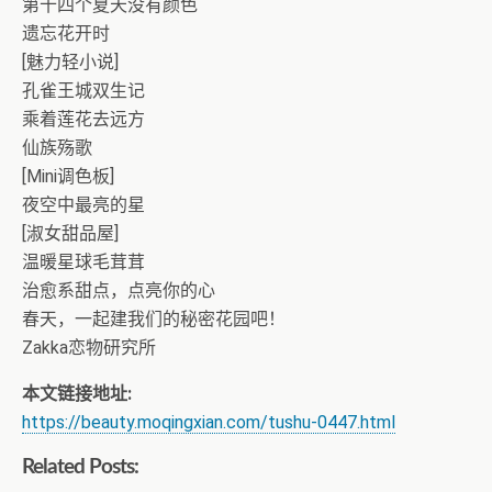
第十四个夏天没有颜色
遗忘花开时
[魅力轻小说]
孔雀王城双生记
乘着莲花去远方
仙族殇歌
[Mini调色板]
夜空中最亮的星
[淑女甜品屋]
温暖星球毛茸茸
治愈系甜点，点亮你的心
春天，一起建我们的秘密花园吧！
Zakka恋物研究所
本文链接地址:
https://beauty.moqingxian.com/tushu-0447.html
Related Posts: