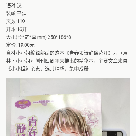
语种:汉
装帧:平装
页数:119
开本:16开
大小(长*宽*厚 mm):258*186*8
定价: 19.00元
意林小小姐编辑部编的这本《青春如诗静谧花开》为《意
林・小小姐》创刊四周年来推出的精华本，主要文章来自
《小小姐》杂志，选其精华，集中成册