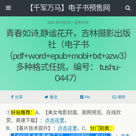
【千军万马】电子书预售网
2021年3月8日 • 没有评论
青春如诗,静谧花开，吉林摄影出版
社（电子书
（pdf+word+epub+mobi+txt+azw3）
多种格式任挑，编号： tushu-
0447）
分享
推文
Pin
邮件
①
好站推荐：
A、【美女电影封面、剧照预览、在线欣
赏、高速下载】：
点击这里
，
B、【看片技术提升】：
点击这里
，C、
分门别类：