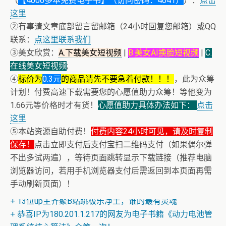
（
【4000多本免费电子书】（访问密码：4041）
）：
点击
这里
②有事请文章底部留言留邮箱（24小时回复您邮箱）或QQ
联系：
点这里联系我们
③美女欣赏：
A.下载美女短视频
|
B.美女AI换脸短视频
|
C.
在线美女短视频
;
④
标价为
0.3元
的商品请先不要急着付款！！！
，此为众筹
计划！付费高速下载需要您的心愿值助力众筹！等他变为
1.66元等价格时才有货！
心愿值助力具体办法如下：
点击
这里
⑤本站资源自助付费！
付费内容24小时可见，请及时复制
保存！
点击立即支付后支付宝扫二维码支付（如果偶尔弹
不出多试两遍），等待页面跳转显示下载链接（推荐电脑
浏览器访问，若用手机浏览器支付后需返回到本页面再需
+ 恭喜IP为180.201.1.217的网友为电子书籍《动力电池管
手动刷新页面）！
理系统核心算法》众筹一次！
+ 13位up主齐聚B站跳极乐净土，谁的最有灵魂
+ 恭喜IP为180.201.1.217的网友为电子书籍《动力电池管