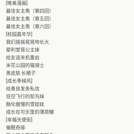
[唯美漫画]
最佳女主角（第四回）
最佳女主角（第五回）
最佳女主角（第六回）
[校园嘉年华]
我们摇摇晃晃地长大
犀利堂哥公主妹
给友谊关机重启
米花公园的猫骑士
黑皮肤·长裙子
[成长季候风]
给善良发条私信
低空飞行的鸵鸟妹
融化傲慢的雪娃娃
成长在可乐里的薄荷糖
[幸福天使街]
催眠奇缘