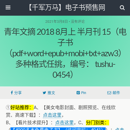
【千军万马】电子书预售网
2021年3月8日 • 没有评论
青年文摘 2018 8月上 半月刊 15（电
子书
（pdf+word+epub+mobi+txt+azw3）
多种格式任挑，编号： tushu-
0454）
分享
推文
Pin
邮件
①
好站推荐：
A、【美女电影封面、剧照预览、在线欣
赏、高速下载】：
点击这里
，
B、【看片技术提升】：
点击这里
，C、
分门别类：