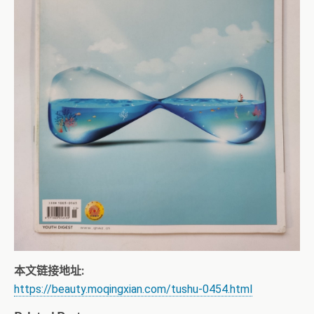
本文链接地址:
https://beauty.moqingxian.com/tushu-0454.html