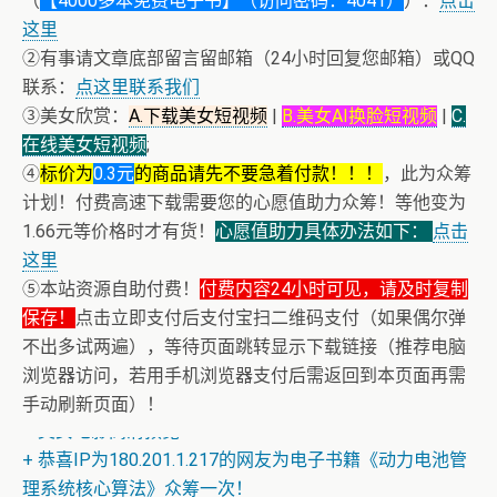
（
【4000多本免费电子书】（访问密码：4041）
）：
点击
这里
②有事请文章底部留言留邮箱（24小时回复您邮箱）或QQ
联系：
点这里联系我们
③美女欣赏：
A.下载美女短视频
|
B.美女AI换脸短视频
|
C.
在线美女短视频
;
④
标价为
0.3元
的商品请先不要急着付款！！！
，此为众筹
计划！付费高速下载需要您的心愿值助力众筹！等他变为
1.66元等价格时才有货！
心愿值助力具体办法如下：
点击
这里
⑤本站资源自助付费！
付费内容24小时可见，请及时复制
保存！
点击立即支付后支付宝扫二维码支付（如果偶尔弹
不出多试两遍），等待页面跳转显示下载链接（推荐电脑
浏览器访问，若用手机浏览器支付后需返回到本页面再需
手动刷新页面）！
+ 美女电影高清预览
+ 恭喜IP为180.201.1.217的网友为电子书籍《动力电池管
理系统核心算法》众筹一次！