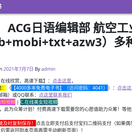
书
）ACG日语编辑部 航空
pub+mobi+txt+azw
）
2021年3月8日
n
2021年7月7日
By
admin
、在线欣赏、高速下载】：
点击这里
，
类：
（
【4000多本免费电子书】（访问密码：4041）
）：
点击这
邮箱）或QQ联系：
点这里联系我们
换脸短视频
|
C.在线美女短视频
;
，此为众筹计划！付费高速下载需要您的心愿值助力众筹！等他变
请及时复制保存！
点击立即支付后支付宝扫二维码支付（如果偶
付后需返回到本页面再需手动刷新页面）！