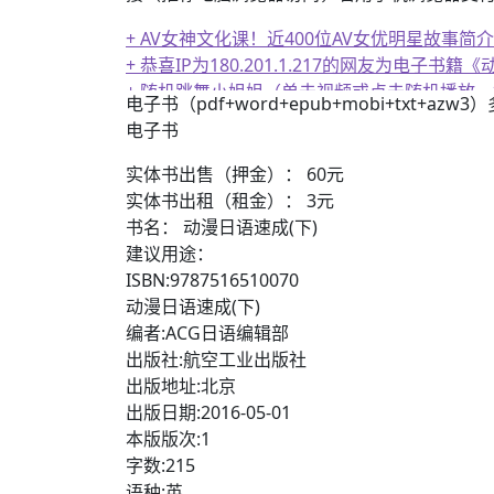
+ AV女神文化课！近400位AV女优明星故事简介
+ 恭喜IP为180.201.1.217的网友为电
+ 随机跳舞小姐姐（单击视频或点击随机播放
电子书（pdf+word+epub+mobi+txt+azw
电子书
实体书出售（押金）： 60元
实体书出租（租金）： 3元
书名： 动漫日语速成(下)
建议用途：
ISBN:9787516510070
动漫日语速成(下)
编者:ACG日语编辑部
出版社:航空工业出版社
出版地址:北京
出版日期:2016-05-01
本版版次:1
字数:215
语种:英