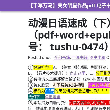
Skip to content
【千军万马】美女明星作品pdf 电子
动漫日语速成（下
（pdf+word+e
号： tushu-0474
Posted under
全部书籍
,
工具书籍
,
图书出租
O
①
好站推荐：
A、【美女电影封面、剧照预览
B、【看片技术提升】：
点击这里
，C、
分门别
②有事请文章底部留言留邮箱（24小时回复您
③美女欣赏：
A.下载美女短视频
|
B.美女AI
④
标价为
0.3元
的商品请先不要急着付款！！！
法如下：
点击这里
⑤本站资源自助付费！
付费内容24小时可见，
接（推荐电脑浏览器访问，若用手机浏览器支
+ AV女神三上悠亚AI换脸小视频