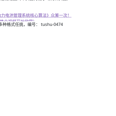
子书籍《动力电池管理系统核心算法》众筹一次！
、换个视频开始欣赏）
3）多种格式任挑，编号： tushu-0474