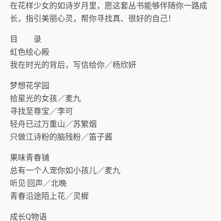
在花样少女的如诗岁月里，愿这套丛书能够伴随你一路成
长，指引美丽心灵，帮你寻找真、很好的自己！
目 录
虹色绘心殿
我在时光的背后，写信给你／杨欣妍
梦想花学园
拾星光的女孩／麦九
寻找至尊宝／李可
轻舟已过万重山／苏繁烟
只做江诗粉的脑残粉／笛子酱
果味青春铺
总有一个人宠你如小孩儿／麦九
听见·回声／北晚
青春沿途陌上花／灵樨
成长Q物语