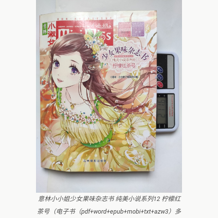
意林小小姐少女果味杂志书 纯美小说系列12 柠檬红
茶号（电子书（pdf+word+epub+mobi+txt+azw3）多