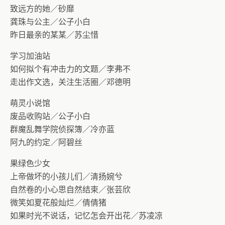
致远方的她／砂靡
龚珠与公主／公子小白
昨日最亲的某某／苏尘惜
学习加油站
如何拟个有冲击力的文题／李弗不
走出作文选，关注生活圈／邓德明
萌灵小说馆
废品收购站／公子小白
群魔乱舞学院侦探簿／冷亦蓝
阿九的约定／阿碧丝
果绿色少女
上帝做坏的小孩儿们／清扬婉兮
自然卷的小心思自然结束／张芸欣
微笑如夏花般灿烂／倩倩猪
如果时光不说话，记忆怎会开出花／苏凌凉