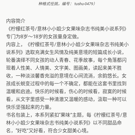
种格式任挑，编号： tushu-0479）
内容简介
《柠檬红茶号/意林小小姐少女果味杂志书纯美小说系列》
专门为8岁～18岁的女孩量身定做。
内容上，《柠檬红茶号/意林小小姐少女果味杂志书纯美小
说系列》选取充满女生风情及纯美意境的短篇成长小说，
轮番演绎不同女孩的动人青春、花季故事，每个角落都闪
现着人性美、人情美、文字美、图画美，读起来美不胜
收，一种淡淡馨香充溢的意境在心间流淌，余韵悠长。女
孩成长蜕变过程中的每一个不确定，都能在这套书里找到
温暖和启迪。快乐的时候看，伤心的时候看，寂寞的时候
看，从文字里感受一种清澈又温暖的感动，汲取一种可以
快乐坚强起来的力量。
书名包装上，本系列紧扣“果味”主题，每《柠檬红茶号/意
林小小姐少女果味杂志书纯美小说系列》以不同甜品命
名，“好吃”又好看，符合少女甜美心境。