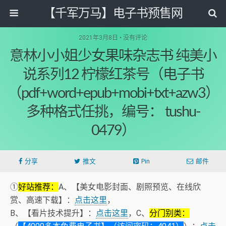
【千军万马】电子书预售网
2021年3月8日 • 没有评论
意林小小姐少女果味杂志书 纯美小
说系列12 柠檬红茶号（电子书
（pdf+word+epub+mobi+txt+azw3）
多种格式任挑，编号： tushu-
0479）
分享
推文
Pin
邮件
①
好站推荐：
A、【美女电影封面、剧照预览、在线欣
赏、高速下载】：
点击这里
，
B、【看片技术提升】：
点击这里
，C、
分门别类：