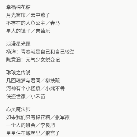
幸福棉花糖
月光窗帘／云中燕子
不存在的人鱼公主／春马
星人的镜子／吉葡乐
浪漫星光匣
杨洋：青春就是自己和自己较劲
陈意涵：元气少女蜕变记
琳琅之传说
几回魂梦与君同／柳扶疏
河神有个小怪癖／小熊不骨
侠盗世家／小禾苗
心灵魔法师
如果我们只有棉花糖／张军霞
一个人的班会／李良旭
星星住在城堡里／狼宫子