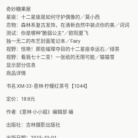
奇妙糖果屋
星座：十二星座是如何守护偶像的／莫小西
恋物：森林系复古发饰，在清新自然中装点你的美／词词
测试：你是哪种“脆弱公主”／欧阳夏飞
独一无二的布艺封面笔记本／Fairy
视野：惊艳！那些璀璨夺目的十二星座幸运石／绿茶
视野：看我七十二变！一张纸的无限可能／猫猫雪
显示部分信息
商品详情
书名:XM-33-意林·柠檬红茶号【1044】
定价：18.8元
作者:《意林·小小姐》编辑部 编
出版社：吉林摄影出版社
出版日期：2015-10-01