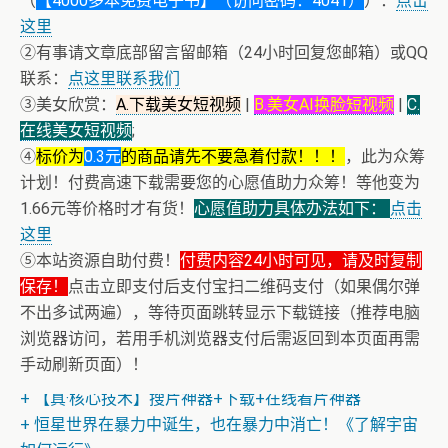
（
【4000多本免费电子书】（访问密码：4041）
）：
点击
这里
②有事请文章底部留言留邮箱（24小时回复您邮箱）或QQ
联系：
点这里联系我们
③美女欣赏：
A.下载美女短视频
|
B.美女AI换脸短视频
|
C.
在线美女短视频
;
④
标价为
0.3元
的商品请先不要急着付款！！！
，此为众筹
计划！付费高速下载需要您的心愿值助力众筹！等他变为
1.66元等价格时才有货！
心愿值助力具体办法如下：
点击
这里
⑤本站资源自助付费！
付费内容24小时可见，请及时复制
保存！
点击立即支付后支付宝扫二维码支付（如果偶尔弹
不出多试两遍），等待页面跳转显示下载链接（推荐电脑
浏览器访问，若用手机浏览器支付后需返回到本页面再需
+ 恭喜IP为180.201.1.217的网友为电子书籍《动力电池管
手动刷新页面）！
理系统核心算法》众筹一次！
+ 【真·核心技术】搜片神器+下载+在线看片神器
+ 恒星世界在暴力中诞生，也在暴力中消亡！《了解宇宙